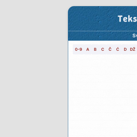
Teks
S
0-9
A
B
C
Č
Ć
D
DŽ