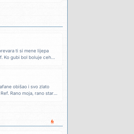
prevara ti si mene lijepa
f. Ko gubi bol boluje ceh
fane obišao i svo zlato
o Ref. Rano moja, rano stara