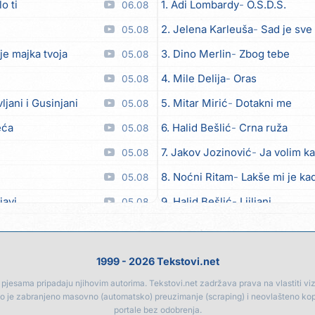
o ti
1. Adi Lombardy
O.S.D.S.
06.08
2. Jelena Karleuša
Sad je sve
05.08
je majka tvoja
3. Dino Merlin
Zbog tebe
05.08
4. Mile Delija
Oras
05.08
vljani i Gusinjani
5. Mitar Mirić
Dotakni me
05.08
eća
6. Halid Bešlić
Crna ruža
05.08
7. Jakov Jozinović
Ja volim ka
05.08
8. Noćni Ritam
Lakše mi je kad
05.08
javi
9. Halid Bešlić
Ljiljani
05.08
o zver
10. Aleksandra Prijović
Kabab
05.08
ili
11. Faraon
Hello Kitty
05.08
1999 - 2026 Tekstovi.net
et
12. Aleksandra Prijović
Macho
05.08
jesama pripadaju njihovim autorima. Tekstovi.net zadržava prava na vlastiti vizua
go je zabranjeno masovno (automatsko) preuzimanje (scraping) i neovlašteno ko
oput lista od kadulje)
13. Noćni Ritam
Rekla si mi
05.08
portale bez odobrenja.