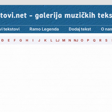
tovi.net - galerija muzičkih tek
vi tekstovi
Ramo Legenda
Dodaj tekst
O na
Đ
E
F
G
H
I
J
K
L
LJ
M
N
NJ
O
P
Q
R
S