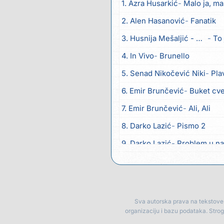
1. Azra Husarkić
Malo ja, mal
2. Alen Hasanović
Fanatik
3. Husnija Mešaljić - Hule
To 
4. In Vivo
Brunello
5. Senad Nikočević Niki
Pla
6. Emir Brunčević
Buket cv
7. Emir Brunčević
Ali, Ali
8. Darko Lazić
Pismo 2
9. Darko Lazić
Problem u na
10. Aleksandra Đuranović
Ka
11. Meliha Imširović
Čujem m
12. Tereza Kesovija
Prvi cvij
Sva autorska prava na tekstove p
organizaciju i bazu podataka. Stro
13. Kopito
Ka´ list ol kaduje (P