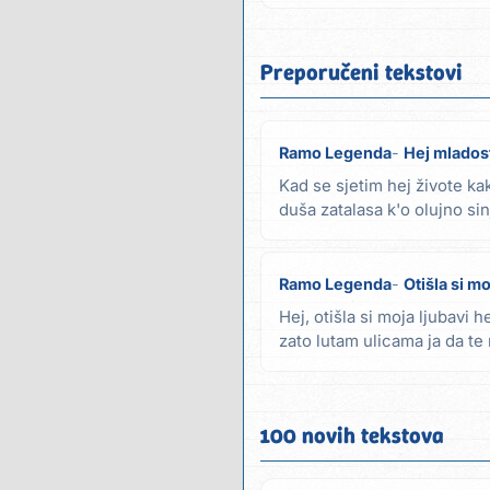
Preporučeni tekstovi
Ramo Legenda
Hej mlados
Kad se sjetim hej živote ka
duša zatalasa k'o olujno si
puna...
Ramo Legenda
Otišla si mo
Hej, otišla si moja ljubavi h
zato lutam ulicama ja da t
moje...
100 novih tekstova