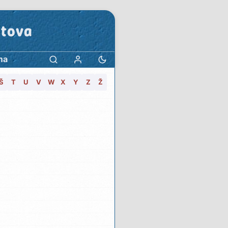
stova
ma
Š
T
U
V
W
X
Y
Z
Ž