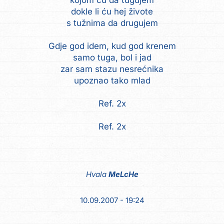
kojom ću da tugujem
dokle li ću hej živote
s tužnima da drugujem
Gdje god idem, kud god krenem
samo tuga, bol i jad
zar sam stazu nesrećnika
upoznao tako mlad
Ref. 2x
Ref. 2x
Hvala
MeLcHe
10.09.2007 - 19:24