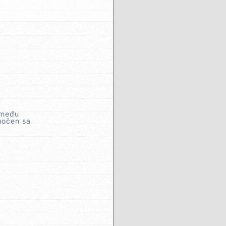
 među
suočen sa