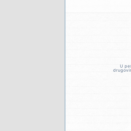
U pe
drugovim