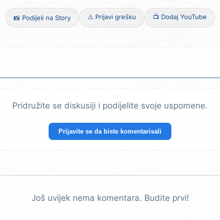
⚠️ Prijavi grešku
📺 Dodaj YouTube
📸 Podijeli na Story
Pridružite se diskusiji i podijelite svoje uspomene.
Prijavite se da biste komentarisali
Još uvijek nema komentara. Budite prvi!