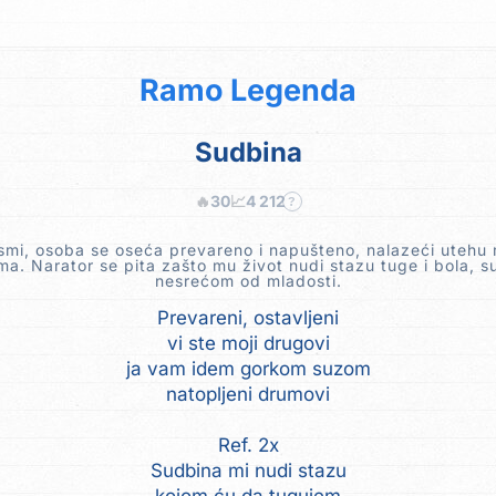
Ramo Legenda
Sudbina
🔥
30
📈
4 212
?
smi, osoba se oseća prevareno i napušteno, nalazeći utehu
a. Narator se pita zašto mu život nudi stazu tuge i bola, 
nesrećom od mladosti.
Prevareni, ostavljeni
vi ste moji drugovi
ja vam idem gorkom suzom
natopljeni drumovi
Ref. 2x
Sudbina mi nudi stazu