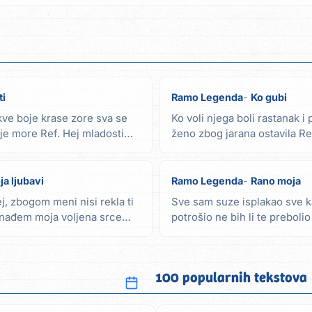
ti
Ramo Legenda
Ko gubi
kve boje krase zore sva se
Ko voli njega boli rastanak i 
nje more Ref. Hej mladosti
ženo zbog jarana ostavila Re
ljubavi...
ja ljubavi
Ramo Legenda
Rano moja
ej, zbogom meni nisi rekla ti
Sve sam suze isplakao sve ka
e nađem moja voljena srce
potrošio ne bih li te preboli
znaš da...
100 popularnih tekstova