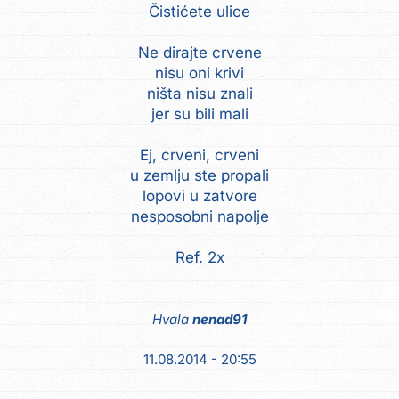
Čistićete ulice
Ne dirajte crvene
nisu oni krivi
ništa nisu znali
jer su bili mali
Ej, crveni, crveni
u zemlju ste propali
lopovi u zatvore
nesposobni napolje
Ref. 2x
Hvala
nenad91
11.08.2014 - 20:55