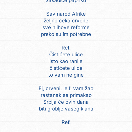
zasadiće papriku
Sav narod Afrike
željno čeka crvene
sve njihove reforme
preko su im potrebne
Ref.
Čistićete ulice
isto kao ranije
čistićete ulice
to vam ne gine
Ej, crveni, je l' vam žao
rastanak se primakao
Srbija će ovih dana
biti groblje vašeg klana
Ref.