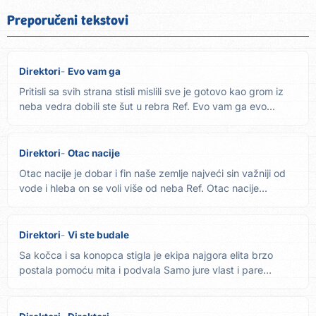
Preporučeni tekstovi
Direktori
Evo vam ga
Pritisli sa svih strana stisli mislili sve je gotovo kao grom iz
neba vedra dobili ste šut u rebra Ref. Evo vam ga evo...
Direktori
Otac nacije
Otac nacije je dobar i fin naše zemlje najveći sin važniji od
vode i hleba on se voli više od neba Ref. Otac nacije...
Direktori
Vi ste budale
Sa kočca i sa konopca stigla je ekipa najgora elita brzo
postala pomoću mita i podvala Samo jure vlast i pare
zaboravi...