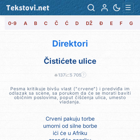
Tekstovi.net
☰
0-9
A
B
C
Č
Ć
D
DŽ
Đ
E
F
G
Direktori
Čistićete ulice
🔥
137
📈
5 705
?
Pesma kritikuje bivšu vlast ("crvene") i predviđa im
odlazak sa scene, sa porukom da će se morati baviti
običnim poslovima, poput čišćenja ulica, umesto
vladanja.
Crveni pakuju torbe
umorni od silne borbe
ići će u Afriku