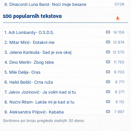
9. Dinacordi Luna Band
Noći moje besane
07.08
10. Pet za 5
Pozdravi mi Stubicu
07.08
100 popularnih tekstova
11. Dinacordi Luna Band
Anđeo moj
07.08
1. Adi Lombardy
O.S.D.S.
14 159
12. Vesna Kartuš
Vrati se
07.08
2. Mitar Mirić
Dotakni me
13 874
13. Severina
Pozovi me ti (Anksiozna)
06.08
3. Jelena Karleuša
Sad je sve okej
12 570
14. Fidellio
Summer Time
06.08
4. Dino Merlin
Zbog tebe
11 750
15. Tereza Kesovija
Volim te
06.08
5. Mile Delija
Oras
9 703
16. Ruswaj
Sada znam, to je ljubav
06.08
6. Halid Bešlić
Crna ruža
8 771
17. Nemanja Panić
Daj mu sve što si dala meni
06.08
7. Jakov Jozinović
Ja volim kad si tu
8 271
18. Gustafi
Imala je oči pospane
06.08
8. Noćni Ritam
Lakše mi je kad si tu
8 112
19. Marko Nedug
Pjesma za tebe
06.08
9. Aleksandra Prijović
Kababa
7 997
20. Bruno Krajcar
Pozitiva
06.08
Sortirano po broju pregleda zadnjih 30 dana.
10. Halid Bešlić
Ljiljani
7 830
21. Bruno Krajcar
Za nas
06.08