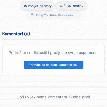
⚠️ Prijavi grešku
📸 Podijeli na Story
📺 Dodaj YouTube (Na čekanju)
Komentari (0)
Pridružite se diskusiji i podijelite svoje uspomene.
Prijavite se da biste komentarisali
Još uvijek nema komentara. Budite prvi!