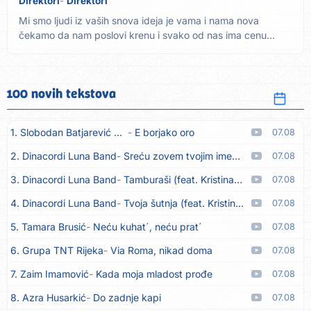
Direktori
Direktori
Mi smo ljudi iz vaših snova ideja je vama i nama nova
čekamo da nam poslovi krenu i svako od nas ima cenu
Ref....
100 novih tekstova
1. Slobodan Batjarević Čobe
E borjako oro
07.08
2. Dinacordi Luna Band
Sreću zovem tvojim imenom (feat. Kristina Smetko)
07.08
3. Dinacordi Luna Band
Tamburaši (feat. Kristina Smetko)
07.08
4. Dinacordi Luna Band
Tvoja šutnja (feat. Kristina Smetko)
07.08
5. Tamara Brusić
Neću kuhat´, neću prat´
07.08
6. Grupa TNT Rijeka
Via Roma, nikad doma
07.08
7. Zaim Imamović
Kada moja mladost prođe
07.08
8. Azra Husarkić
Do zadnje kapi
07.08