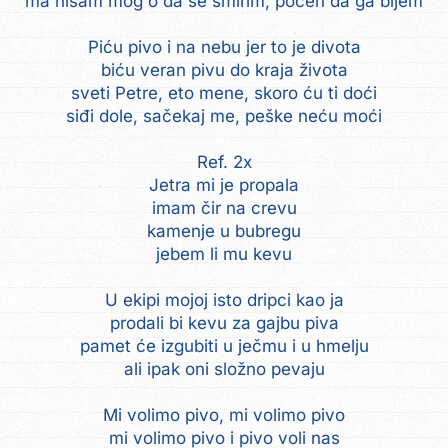
ma nisam mog'o da se smirim, počeh da ga bijem
Piću pivo i na nebu jer to je divota
biću veran pivu do kraja života
sveti Petre, eto mene, skoro ću ti doći
siđi dole, sačekaj me, peške neću moći
Ref. 2x
Jetra mi je propala
imam čir na crevu
kamenje u bubregu
jebem li mu kevu
U ekipi mojoj isto dripci kao ja
prodali bi kevu za gajbu piva
pamet će izgubiti u ječmu i u hmelju
ali ipak oni složno pevaju
Mi volimo pivo, mi volimo pivo
mi volimo pivo i pivo voli nas