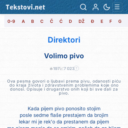
Tekstovi.net
☰
0-9
A
B
C
Č
Ć
D
DŽ
Đ
E
F
G
Direktori
Volimo pivo
🔥
197
📈
7 023
?
Ova pesma govori o ljubavi prema pivu, odanosti piću
do kraja života i zdravstvenim problemima koje ono
donosi. Opisuje i drugarstvo onih koji bi sve dali za
pivo.
Kada pijem pivo ponosito stojim
posle sedme flaše prestajem da brojim
lekar mi je rek'o da prestanem da pijem