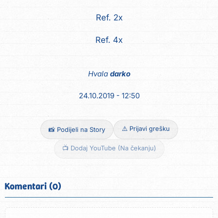
Ref. 2x
Ref. 4x
Hvala
darko
24.10.2019 - 12:50
⚠️ Prijavi grešku
📸 Podijeli na Story
📺 Dodaj YouTube (Na čekanju)
Komentari (0)