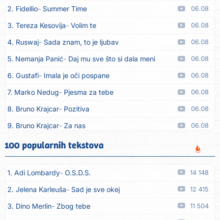
2. Fidellio
Summer Time
06.08
3. Tereza Kesovija
Volim te
06.08
4. Ruswaj
Sada znam, to je ljubav
06.08
5. Nemanja Panić
Daj mu sve što si dala meni
06.08
6. Gustafi
Imala je oči pospane
06.08
7. Marko Nedug
Pjesma za tebe
06.08
8. Bruno Krajcar
Pozitiva
06.08
9. Bruno Krajcar
Za nas
06.08
10. Tereza Kesovija
Da li ću moći
06.08
100 popularnih tekstova
11. Lidija Bačić
Neka se vino toči (Nazdravlje)
06.08
1. Adi Lombardy
O.S.D.S.
14 148
12. Karin Kuljanić
Nisi zavridel
06.08
2. Jelena Karleuša
Sad je sve okej
12 415
13. Tamara Brusić
Nigdi ni lipo ko doma
06.08
3. Dino Merlin
Zbog tebe
11 504
14. Tamara Brusić
Biž´mo ća
06.08