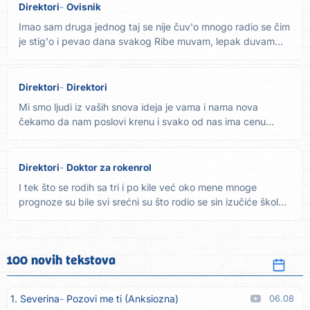
Direktori
Ovisnik
Imao sam druga jednog taj se nije čuv'o mnogo radio se čim
je stig'o i pevao dana svakog Ribe muvam, lepak duvam
pivo...
Direktori
Direktori
Mi smo ljudi iz vaših snova ideja je vama i nama nova
čekamo da nam poslovi krenu i svako od nas ima cenu
Ref....
Direktori
Doktor za rokenrol
I tek što se rodih sa tri i po kile već oko mene mnoge
prognoze su bile svi srećni su što rodio se sin izučiće škole
i...
100 novih tekstova
1. Severina
Pozovi me ti (Anksiozna)
06.08