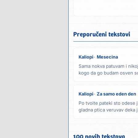
Preporučeni tekstovi
Kaliopi
Mesecina
Sama nokva patuvam i niko
kogo da go budam osven so
zvezdi osameni...
Kaliopi
Za samo eden den
Po tvoite pateki sto odese j
gladna ptica veruvav deka 
postila...
100 novih tekstova