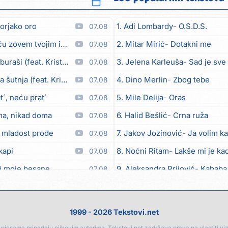
orjako oro
1. Adi Lombardy
O.S.D.S.
07.08
em tvojim imenom (feat. Kristina Smetko)
2. Mitar Mirić
Dotakni me
07.08
aši (feat. Kristina Smetko)
3. Jelena Karleuša
Sad je sve
07.08
utnja (feat. Kristina Smetko)
4. Dino Merlin
Zbog tebe
07.08
´, neću prat´
5. Mile Delija
Oras
07.08
ma, nikad doma
6. Halid Bešlić
Crna ruža
07.08
 mladost prođe
7. Jakov Jozinović
Ja volim ka
07.08
kapi
8. Noćni Ritam
Lakše mi je kad
07.08
i moje besane
9. Aleksandra Prijović
Kababa
07.08
bicu
10. Halid Bešlić
Ljiljani
07.08
eo moj
11. Aleksandra Prijović
Macho
07.08
1999 - 2026 Tekstovi.net
12. Faraon
Hello Kitty
07.08
jesama pripadaju njihovim autorima. Tekstovi.net zadržava prava na vlastiti vizua