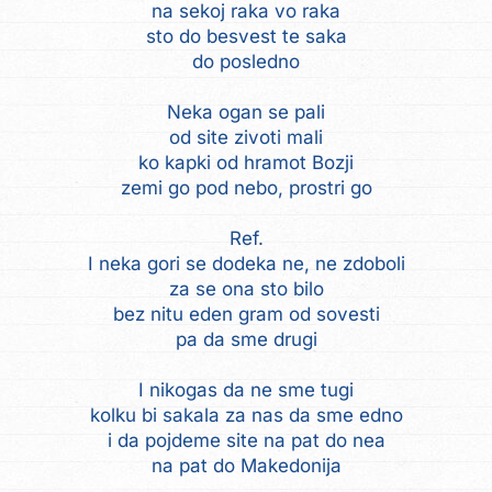
na sekoj raka vo raka
sto do besvest te saka
do posledno
Neka ogan se pali
od site zivoti mali
ko kapki od hramot Bozji
zemi go pod nebo, prostri go
Ref.
I neka gori se dodeka ne, ne zdoboli
za se ona sto bilo
bez nitu eden gram od sovesti
pa da sme drugi
I nikogas da ne sme tugi
kolku bi sakala za nas da sme edno
i da pojdeme site na pat do nea
na pat do Makedonija