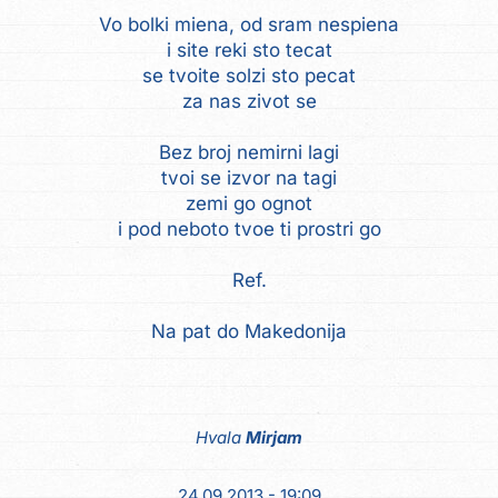
Vo bolki miena, od sram nespiena
i site reki sto tecat
se tvoite solzi sto pecat
za nas zivot se
Bez broj nemirni lagi
tvoi se izvor na tagi
zemi go ognot
i pod neboto tvoe ti prostri go
Ref.
Na pat do Makedonija
Hvala
Mirjam
24.09.2013 - 19:09