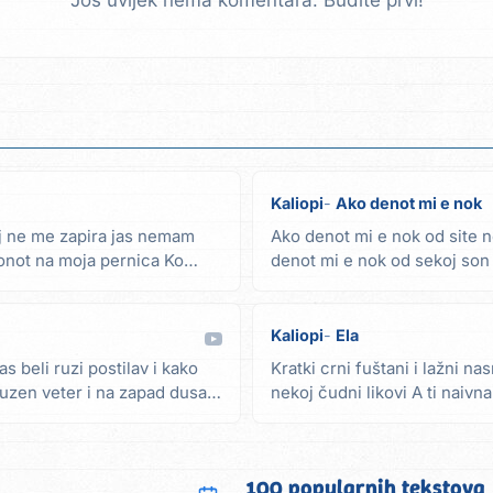
Još uvijek nema komentara. Budite prvi!
Kaliopi
Ako denot mi e nok
j ne me zapira jas nemam
Ako denot mi e nok od site 
not na moja pernica Ko
denot mi e nok od sekoj son
baram svetlina za...
Kaliopi
Ela
as beli ruzi postilav i kako
Kratki crni fuštani i lažni na
juzen veter i na zapad dusa
nekoj čudni likovi A ti naivna
polusvet...
100 popularnih tekstova