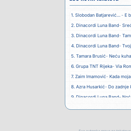
1. Slobodan Batjarević Čobe
E b
2. Dinacordi Luna Band
Sreću zov
3. Dinacordi Luna Band
Tambur
4. Dinacordi Luna Band
Tvoja š
5. Tamara Brusić
Neću kuhat
6. Grupa TNT Rijeka
Via Ro
7. Zaim Imamović
Kada moja
8. Azra Husarkić
Do zadnje 
9. Dinacordi Luna Band
Noć
10. Pet za 5
Pozdravi mi Stu
11. Dinacordi Luna Band
Anđ
12. Vesna Kartuš
Vrati se
Sva autorska prava na tekstove p