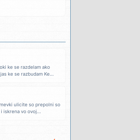
noki ke se razdelam ako
 jas ke se razbudam Ke
smevki ulicite so prepolni so
 i iskrena vo ovoj