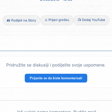
⚠️ Prijavi grešku
📺 Dodaj YouTube
📸 Podijeli na Story
Pridružite se diskusiji i podijelite svoje uspomene.
Prijavite se da biste komentarisali