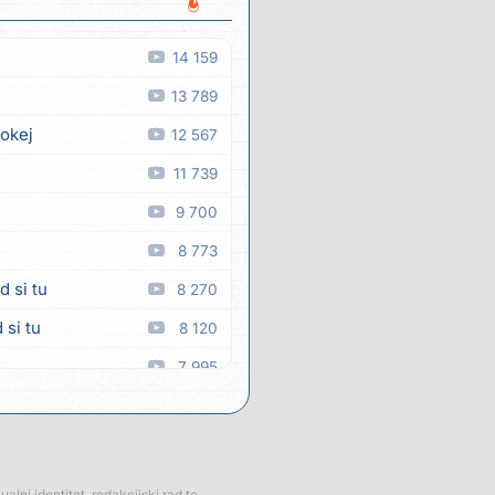
14 159
13 789
 okej
12 567
11 739
9 700
8 773
d si tu
8 270
 si tu
8 120
7 995
7 840
 man
7 351
7 250
lni identitet, redakcijski rad te