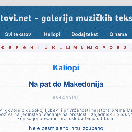
tovi.net - galerija muzičkih tek
Svi tekstovi
Kaliopi
Dodaj tekst
O nama
Đ
E
F
G
H
I
J
K
L
LJ
M
N
NJ
O
P
Q
R
S
Kaliopi
Na pat do Makedonija
🔥
64
📈
4 314
?
vi govore o dubokoj ljubavi i privrženosti naratora prema M
oziva na jedinstvo, sećanje na prošlost i zajedničku budućn
koji su joj predani, teži oslobođenju od bola.
Ne e besmisleno, nitu izgubeno