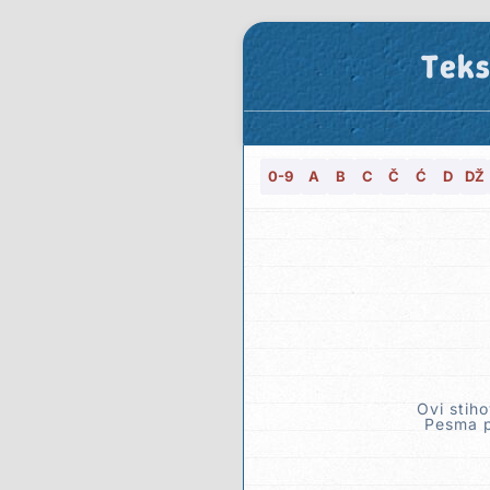
Teks
0-9
A
B
C
Č
Ć
D
DŽ
Ovi stiho
Pesma p