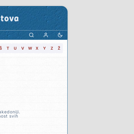
stova
Š
T
U
V
W
X
Y
Z
Ž
akedoniji.
ost svih