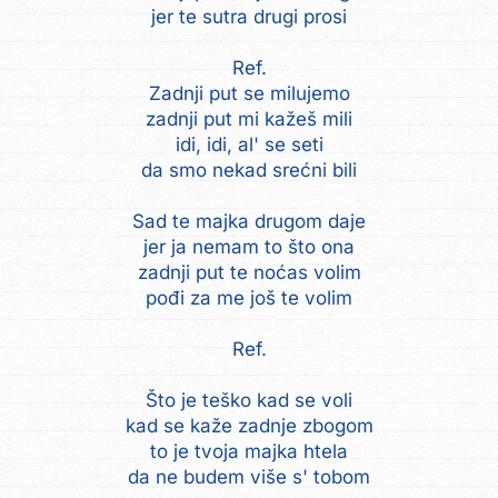
jer te sutra drugi prosi
Ref.
Zadnji put se milujemo
zadnji put mi kažeš mili
idi, idi, al' se seti
da smo nekad srećni bili
Sad te majka drugom daje
jer ja nemam to što ona
zadnji put te noćas volim
pođi za me još te volim
Ref.
Što je teško kad se voli
kad se kaže zadnje zbogom
to je tvoja majka htela
da ne budem više s' tobom