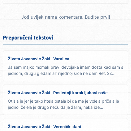
Još uvijek nema komentara. Budite prvi!
Preporučeni tekstovi
Života Jovanović Žoki
Varalica
Ja sam majko momak pravi devojaka imam dosta kad sam s
jednom, drugu gledam al' nijednoj srce ne dam Ref. 2x
Varalica...
Života Jovanović Žoki
Poslednji korak ljubavi naše
Otišla je jer je tako htela ostala bi da me je volela pričala je
jedno, želela je drugo neću da je žalim, neka ide...
Života Jovanović Žoki
Verenički dani