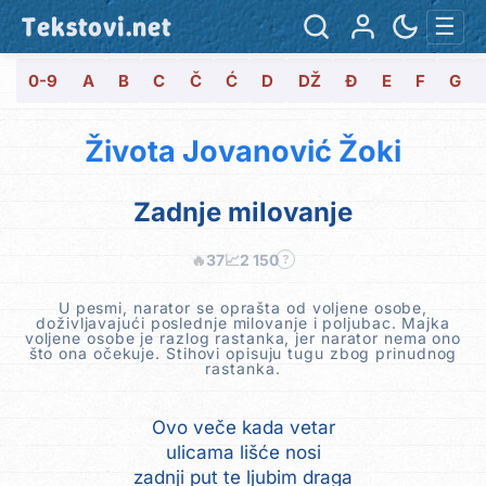
Tekstovi.net
☰
0-9
A
B
C
Č
Ć
D
DŽ
Đ
E
F
G
Života Jovanović Žoki
Zadnje milovanje
🔥
37
📈
2 150
?
U pesmi, narator se oprašta od voljene osobe,
doživljavajući poslednje milovanje i poljubac. Majka
voljene osobe je razlog rastanka, jer narator nema ono
što ona očekuje. Stihovi opisuju tugu zbog prinudnog
rastanka.
Ovo veče kada vetar
ulicama lišće nosi
zadnji put te ljubim draga