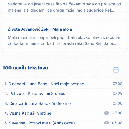
Veridba je od jeseni naša što da čekam draga do proleća od
malena ja ti gledam lice draga moja, moja suđenice Ref.
Nosi...
Života Jovanović Žoki
Mala moja
Mala moja uzmi papir beli papir beli i olovku plavu izračunaj
od kada te nema od kad nisi prešla reku Sanu Ref. Ja bi...
100 novih tekstova
1. Dinacordi Luna Band
Noći moje besane
07.08
2. Pet za 5
Pozdravi mi Stubicu
07.08
3. Dinacordi Luna Band
Anđeo moj
07.08
4. Vesna Kartuš
Vrati se
07.08
5. Severina
Pozovi me ti (Anksiozna)
06.08