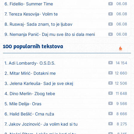
6. Fidellio
Summer Time
06.08
7. Tereza Kesovija
Volim te
06.08
8. Ruswaj
Sada znam, to je ljubav
06.08
9. Nemanja Panić
Daj mu sve što si dala meni
06.08
10. Gustafi
Imala je oči pospane
06.08
100 popularnih tekstova
11. Marko Nedug
Pjesma za tebe
06.08
1. Adi Lombardy
O.S.D.S.
14 154
12. Bruno Krajcar
Pozitiva
06.08
2. Mitar Mirić
Dotakni me
12 660
13. Bruno Krajcar
Za nas
06.08
3. Jelena Karleuša
Sad je sve okej
12 506
14. Tereza Kesovija
Da li ću moći
06.08
4. Dino Merlin
Zbog tebe
11 648
15. Lidija Bačić
Neka se vino toči (Nazdravlje)
06.08
5. Mile Delija
Oras
9 566
16. Karin Kuljanić
Nisi zavridel
06.08
6. Halid Bešlić
Crna ruža
8 666
17. Tamara Brusić
Nigdi ni lipo ko doma
06.08
7. Jakov Jozinović
Ja volim kad si tu
8 275
18. Tamara Brusić
Biž´mo ća
06.08