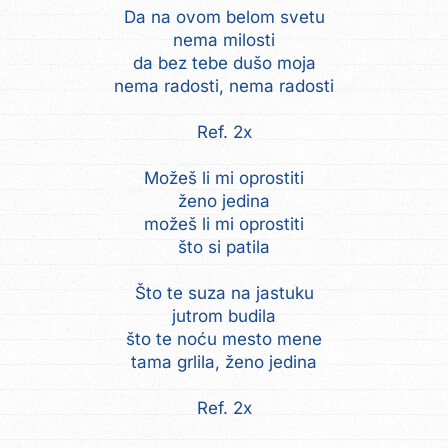
Da na ovom belom svetu
nema milosti
da bez tebe dušo moja
nema radosti, nema radosti
Ref. 2x
Možeš li mi oprostiti
ženo jedina
možeš li mi oprostiti
što si patila
Što te suza na jastuku
jutrom budila
što te noću mesto mene
tama grlila, ženo jedina
Ref. 2x