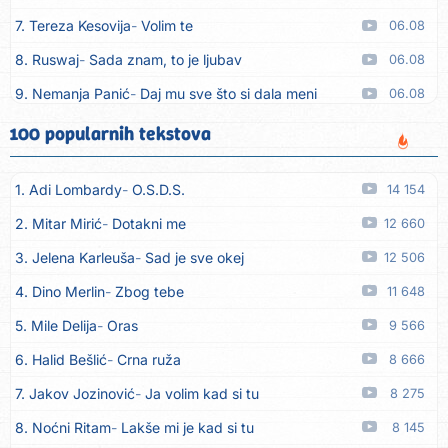
7. Tereza Kesovija
Volim te
06.08
8. Ruswaj
Sada znam, to je ljubav
06.08
9. Nemanja Panić
Daj mu sve što si dala meni
06.08
10. Gustafi
Imala je oči pospane
06.08
100 popularnih tekstova
11. Marko Nedug
Pjesma za tebe
06.08
1. Adi Lombardy
O.S.D.S.
14 154
12. Bruno Krajcar
Pozitiva
06.08
2. Mitar Mirić
Dotakni me
12 660
13. Bruno Krajcar
Za nas
06.08
3. Jelena Karleuša
Sad je sve okej
12 506
14. Tereza Kesovija
Da li ću moći
06.08
4. Dino Merlin
Zbog tebe
11 648
15. Lidija Bačić
Neka se vino toči (Nazdravlje)
06.08
5. Mile Delija
Oras
9 566
16. Karin Kuljanić
Nisi zavridel
06.08
6. Halid Bešlić
Crna ruža
8 666
17. Tamara Brusić
Nigdi ni lipo ko doma
06.08
7. Jakov Jozinović
Ja volim kad si tu
8 275
18. Tamara Brusić
Biž´mo ća
06.08
8. Noćni Ritam
Lakše mi je kad si tu
8 145
19. Rusko Richie
Bila si, bila
06.08