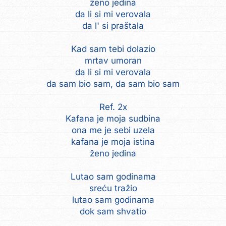
ženo jedina
da li si mi verovala
da l' si praštala
Kad sam tebi dolazio
mrtav umoran
da li si mi verovala
da sam bio sam, da sam bio sam
Ref. 2x
Kafana je moja sudbina
ona me je sebi uzela
kafana je moja istina
ženo jedina
Lutao sam godinama
sreću tražio
lutao sam godinama
dok sam shvatio