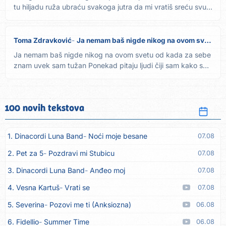
tu hiljadu ruža ubraću svakoga jutra da mi vratiš sreću svu...
Toma Zdravković
Ja nemam baš nigde nikog na ovom svetu
Ja nemam baš nigde nikog na ovom svetu od kada za sebe
znam uvek sam tužan Ponekad pitaju ljudi čiji sam kako se
zovem...
100 novih tekstova
1. Dinacordi Luna Band
Noći moje besane
07.08
2. Pet za 5
Pozdravi mi Stubicu
07.08
3. Dinacordi Luna Band
Anđeo moj
07.08
4. Vesna Kartuš
Vrati se
07.08
5. Severina
Pozovi me ti (Anksiozna)
06.08
6. Fidellio
Summer Time
06.08