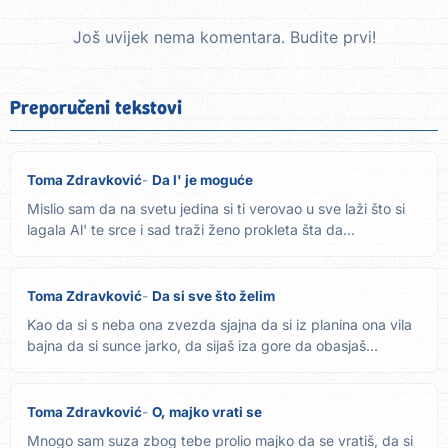
Još uvijek nema komentara. Budite prvi!
Preporučeni tekstovi
Toma Zdravković
Da l' je moguće
Mislio sam da na svetu jedina si ti verovao u sve laži što si
lagala Al' te srce i sad traži ženo prokleta šta da...
Toma Zdravković
Da si sve što želim
Kao da si s neba ona zvezda sjajna da si iz planina ona vila
bajna da si sunce jarko, da sijaš iza gore da obasjaš...
Toma Zdravković
O, majko vrati se
Mnogo sam suza zbog tebe prolio majko da se vratiš, da si