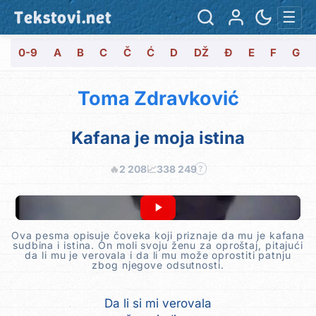
Tekstovi.net
☰
0-9
A
B
C
Č
Ć
D
DŽ
Đ
E
F
G
Toma Zdravković
Kafana je moja istina
🔥
2 208
📈
338 249
?
Ova pesma opisuje čoveka koji priznaje da mu je kafana
sudbina i istina. On moli svoju ženu za oproštaj, pitajući
da li mu je verovala i da li mu može oprostiti patnju
zbog njegove odsutnosti.
Da li si mi verovala