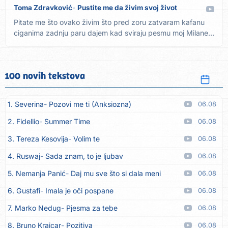
Toma Zdravković
Pustite me da živim svoj život
Pitate me što ovako živim što pred zoru zatvaram kafanu
ciganima zadnju paru dajem kad sviraju pesmu moj Milane
Ref. 2x...
100 novih tekstova
1. Severina
Pozovi me ti (Anksiozna)
06.08
2. Fidellio
Summer Time
06.08
3. Tereza Kesovija
Volim te
06.08
4. Ruswaj
Sada znam, to je ljubav
06.08
5. Nemanja Panić
Daj mu sve što si dala meni
06.08
6. Gustafi
Imala je oči pospane
06.08
7. Marko Nedug
Pjesma za tebe
06.08
8. Bruno Krajcar
Pozitiva
06.08