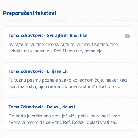
Preporučeni tekstovi
Toma Zdravković
Svirajte mi tiho, tiše
Svirajte mi vi, tiho, tiho svirajte mi vi, tiho, tiše tiho, tiho,
svirajte mi vi nema nje Ref. Nema nje, nema nje...
Toma Zdravković
Lilijana Lili
Tu tužnu pesmu poznaje svako ko jednom čuje, makar kad
njen tužni stih, njen refren lak pevuši star il' mlad U toj...
Toma Zdravković
Dolazi, dolazi
Od kada je otišla ona srce još više pati u crkvi nek' ječe
zvona ja molim da se vrati. Ref. Dolazi, dolazi vrati se...