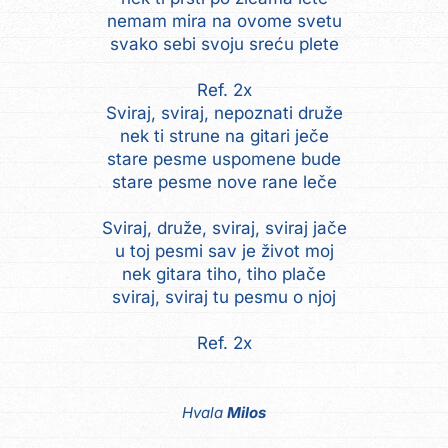
nemam mira na ovome svetu
svako sebi svoju sreću plete
Ref. 2x
Sviraj, sviraj, nepoznati druže
nek ti strune na gitari ječe
stare pesme uspomene bude
stare pesme nove rane leče
Sviraj, druže, sviraj, sviraj jače
u toj pesmi sav je život moj
nek gitara tiho, tiho plače
sviraj, sviraj tu pesmu o njoj
Ref. 2x
Hvala
Milos