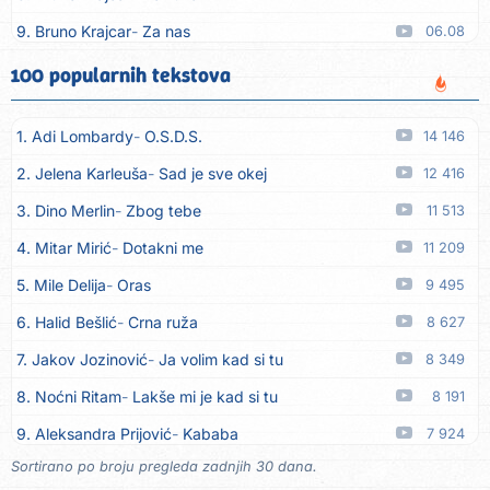
9. Bruno Krajcar
Za nas
06.08
10. Tereza Kesovija
Da li ću moći
06.08
100 popularnih tekstova
11. Lidija Bačić
Neka se vino toči (Nazdravlje)
06.08
1. Adi Lombardy
O.S.D.S.
14 146
12. Karin Kuljanić
Nisi zavridel
06.08
2. Jelena Karleuša
Sad je sve okej
12 416
13. Tamara Brusić
Nigdi ni lipo ko doma
06.08
3. Dino Merlin
Zbog tebe
11 513
14. Tamara Brusić
Biž´mo ća
06.08
4. Mitar Mirić
Dotakni me
11 209
15. Rusko Richie
Bila si, bila
06.08
5. Mile Delija
Oras
9 495
16. Rusko Richie
Ti i ja
06.08
6. Halid Bešlić
Crna ruža
8 627
17. Azra Husarkić
Ako treba
06.08
7. Jakov Jozinović
Ja volim kad si tu
8 349
18. Azra Husarkić
Ljubavnice
06.08
8. Noćni Ritam
Lakše mi je kad si tu
8 191
19. Azra Husarkić
Zakon jačeg
06.08
9. Aleksandra Prijović
Kababa
7 924
20. Azra Husarkić
Premalo
06.08
Sortirano po broju pregleda zadnjih 30 dana.
10. Halid Bešlić
Ljiljani
7 872
21. Azra Husarkić
Omađijana
06.08