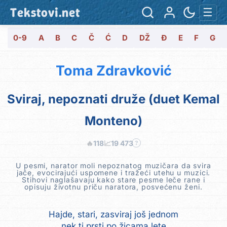
Tekstovi.net
☰
0-9
A
B
C
Č
Ć
D
DŽ
Đ
E
F
G
Toma Zdravković
Sviraj, nepoznati druže (duet Kemal
Monteno)
🔥
118
📈
19 473
?
U pesmi, narator moli nepoznatog muzičara da svira
jače, evocirajući uspomene i tražeći utehu u muzici.
Stihovi naglašavaju kako stare pesme leče rane i
opisuju životnu priču naratora, posvećenu ženi.
Hajde, stari, zasviraj još jednom
nek ti prsti po žicama lete