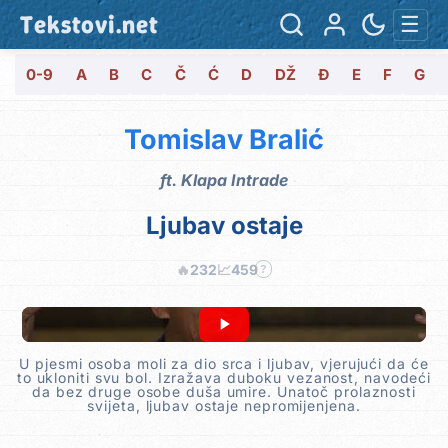
Tekstovi.net
☰
0-9
A
B
C
Č
Ć
D
DŽ
Đ
E
F
G
Tomislav Bralić
ft.
Klapa Intrade
Ljubav ostaje
🔥
232
📈
459
?
U pjesmi osoba moli za dio srca i ljubav, vjerujući da će
to ukloniti svu bol. Izražava duboku vezanost, navodeći
da bez druge osobe duša umire. Unatoč prolaznosti
svijeta, ljubav ostaje nepromijenjena.