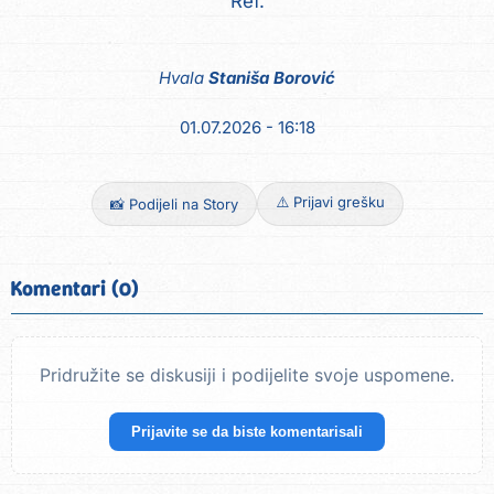
Ref.
Hvala
Staniša Borović
01.07.2026 - 16:18
⚠️ Prijavi grešku
📸 Podijeli na Story
Komentari (0)
Pridružite se diskusiji i podijelite svoje uspomene.
Prijavite se da biste komentarisali