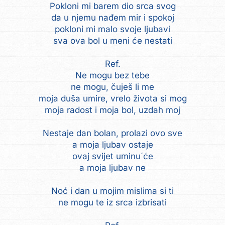
Pokloni mi barem dio srca svog
da u njemu nađem mir i spokoj
pokloni mi malo svoje ljubavi
sva ova bol u meni će nestati
Ref.
Ne mogu bez tebe
ne mogu, čuješ li me
moja duša umire, vrelo života si mog
moja radost i moja bol, uzdah moj
Nestaje dan bolan, prolazi ovo sve
a moja ljubav ostaje
ovaj svijet uminu´će
a moja ljubav ne
Noć i dan u mojim mislima si ti
ne mogu te iz srca izbrisati