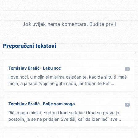
Još uvijek nema komentara. Budite prvi!
Preporučeni tekstovi
Tomislav Bralić
Laku noć
I ove noći, u mojin si mislima osjećan te, kao da si tu ti imaš
moje, a ja srce tvoje ne gubi nadu, jer triban te Ref....
Tomislav Bralić
Bolje sam moga
Riči mogu minjat´ sudbu i kad su krive i kad su prave ja
postojin, ja se ne pridajen Sve tiši, ka´ da iden leć´ sve...