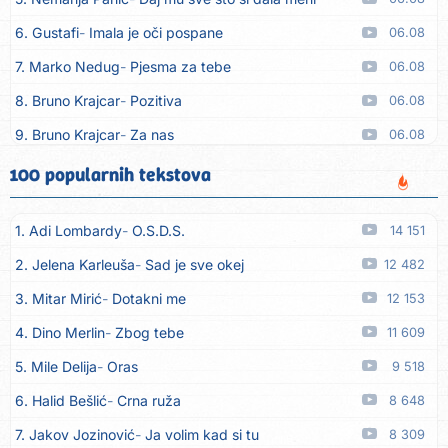
6. Gustafi
Imala je oči pospane
06.08
7. Marko Nedug
Pjesma za tebe
06.08
8. Bruno Krajcar
Pozitiva
06.08
9. Bruno Krajcar
Za nas
06.08
10. Tereza Kesovija
Da li ću moći
06.08
100 popularnih tekstova
11. Lidija Bačić
Neka se vino toči (Nazdravlje)
06.08
1. Adi Lombardy
O.S.D.S.
14 151
12. Karin Kuljanić
Nisi zavridel
06.08
2. Jelena Karleuša
Sad je sve okej
12 482
13. Tamara Brusić
Nigdi ni lipo ko doma
06.08
3. Mitar Mirić
Dotakni me
12 153
14. Tamara Brusić
Biž´mo ća
06.08
4. Dino Merlin
Zbog tebe
11 609
15. Rusko Richie
Bila si, bila
06.08
5. Mile Delija
Oras
9 518
16. Rusko Richie
Ti i ja
06.08
6. Halid Bešlić
Crna ruža
8 648
17. Azra Husarkić
Ako treba
06.08
7. Jakov Jozinović
Ja volim kad si tu
8 309
18. Azra Husarkić
Ljubavnice
06.08