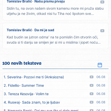
Tomislav Bralić
Našu pismu pivaju
Sidin tu, na ovon našem sivom kamenu more mi pruža slabu
utjehu ja ne živim, otkad nisi tu Tiha noć lipotom sve
osvaja,...
Tomislav Bralić
Da mi je sad
Kad budin se jutron odma' na te pomislin čim otvorin oči,
svuda si ti danju se smijen jer si mi u mislima i jopet noću...
100 novih tekstova
1. Severina
Pozovi me ti (Anksiozna)
06.08
2. Fidellio
Summer Time
06.08
3. Tereza Kesovija
Volim te
06.08
4. Ruswaj
Sada znam, to je ljubav
06.08
5. Nemanja Panić
Daj mu sve što si dala meni
06.08