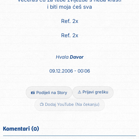
i biti moja ćeš sva
Ref. 2x
Ref. 2x
Hvala
Davor
09.12.2006 - 00:06
⚠️ Prijavi grešku
📸 Podijeli na Story
📺 Dodaj YouTube (Na čekanju)
Komentari (0)