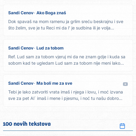
Sandi Cenov
Ako Boga znaš
Dok spavaš na mom ramenu ja grlim sreću beskrajnu i sve
što želim, sve je tu Reci mi da l' je sudbina ili je volja...
Sandi Cenov
Lud za tobom
Ref. Lud sam za tobom vjeruj mi da ne znam gdje i kuda sa
sobom kad te ugledam Lud sam za tobom nije meni lako
zato...
Sandi Cenov
Ma boli me za sve
Tebi je lako zatvoriti vrata imaš i njega i lovu, i moć izvana
sve za pet Al´ imaš i mene i pjesmu, i noć tu našu dobro...
100 novih tekstova