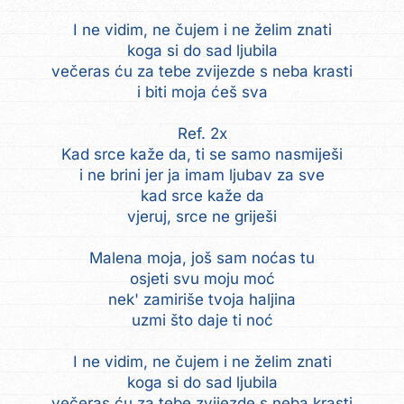
I ne vidim, ne čujem i ne želim znati
koga si do sad ljubila
večeras ću za tebe zvijezde s neba krasti
i biti moja ćeš sva
Ref. 2x
Kad srce kaže da, ti se samo nasmiješi
i ne brini jer ja imam ljubav za sve
kad srce kaže da
vjeruj, srce ne griješi
Malena moja, još sam noćas tu
osjeti svu moju moć
nek' zamiriše tvoja haljina
uzmi što daje ti noć
I ne vidim, ne čujem i ne želim znati
koga si do sad ljubila
večeras ću za tebe zvijezde s neba krasti