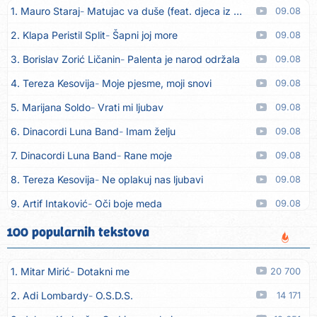
1. Mauro Staraj
Matujac va duše (feat. djeca iz Matulja)
09.08
2. Klapa Peristil Split
Šapni joj more
09.08
3. Borislav Zorić Ličanin
Palenta je narod održala
09.08
4. Tereza Kesovija
Moje pjesme, moji snovi
09.08
5. Marijana Soldo
Vrati mi ljubav
09.08
6. Dinacordi Luna Band
Imam želju
09.08
7. Dinacordi Luna Band
Rane moje
09.08
8. Tereza Kesovija
Ne oplakuj nas ljubavi
09.08
9. Artif Intaković
Oči boje meda
09.08
10. Rifat Tepić
Iza tamnih zavjesa
09.08
100 popularnih tekstova
11. Dinacordi Luna Band
Srce svoje neću drugoj dati
09.08
1. Mitar Mirić
Dotakni me
20 700
12. Dreletronic
Vumrl mi je pajcek moj
08.08
2. Adi Lombardy
O.S.D.S.
14 171
13. Dinacordi Luna Band
Zora plava
08.08