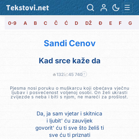
Tekstovi.net
☰
0-9
A
B
C
Č
Ć
D
DŽ
Đ
E
F
G
Sandi Cenov
Kad srce kaže da
🔥
132
📈
45 740
?
Pjesma nosi poruku o muškarcu koji obećava vječnu
ljubav i posvećenost voljenoj osobi. On želi ukrasti
zvijezde s neba i biti s njom, ne mareći za prošlost.
Da, ja sam vjetar i skitnica
i ljubit' ću zauvijek
govorit' ću ti sve što želiš ti
sve ću ti priznati