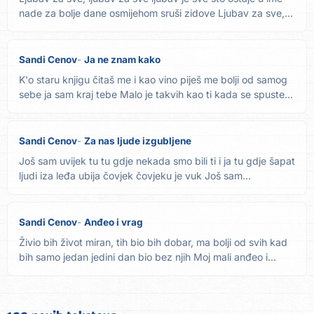
nade za bolje dane osmijehom sruši zidove Ljubav za sve,...
Sandi Cenov
Ja ne znam kako
K'o staru knjigu čitaš me i kao vino piješ me bolji od samog
sebe ja sam kraj tebe Malo je takvih kao ti kada se spuste...
Sandi Cenov
Za nas ljude izgubljene
Još sam uvijek tu tu gdje nekada smo bili ti i ja tu gdje šapat
ljudi iza leđa ubija čovjek čovjeku je vuk Još sam...
Sandi Cenov
Anđeo i vrag
Živio bih život miran, tih bio bih dobar, ma bolji od svih kad
bih samo jedan jedini dan bio bez njih Moj mali anđeo i...