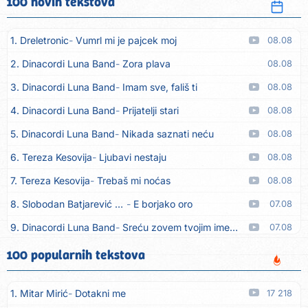
100 novih tekstova
1. Dreletronic
Vumrl mi je pajcek moj
08.08
2. Dinacordi Luna Band
Zora plava
08.08
3. Dinacordi Luna Band
Imam sve, fališ ti
08.08
4. Dinacordi Luna Band
Prijatelji stari
08.08
5. Dinacordi Luna Band
Nikada saznati neću
08.08
6. Tereza Kesovija
Ljubavi nestaju
08.08
7. Tereza Kesovija
Trebaš mi noćas
08.08
8. Slobodan Batjarević Čobe
E borjako oro
07.08
9. Dinacordi Luna Band
Sreću zovem tvojim imenom (feat. Kristina Smetko)
07.08
10. Dinacordi Luna Band
Tamburaši (feat. Kristina Smetko)
07.08
100 popularnih tekstova
11. Dinacordi Luna Band
Tvoja šutnja (feat. Kristina Smetko)
07.08
1. Mitar Mirić
Dotakni me
17 218
12. Tamara Brusić
Neću kuhat´, neću prat´
07.08