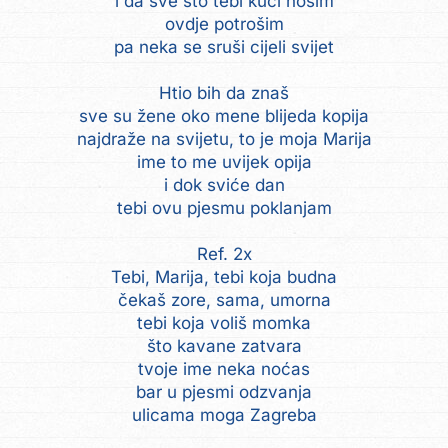
i da sve što tebi kući nosim
ovdje potrošim
pa neka se sruši cijeli svijet
Htio bih da znaš
sve su žene oko mene blijeda kopija
najdraže na svijetu, to je moja Marija
ime to me uvijek opija
i dok sviće dan
tebi ovu pjesmu poklanjam
Ref. 2x
Tebi, Marija, tebi koja budna
čekaš zore, sama, umorna
tebi koja voliš momka
što kavane zatvara
tvoje ime neka noćas
bar u pjesmi odzvanja
ulicama moga Zagreba