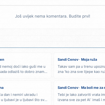
Još uvijek nema komentara. Budite prvi!
ren
Sandi Cenov
Moja ruža
d nemoj doći iako guši me u
Takav sam pa u trenu upozna
 sada odlaziš to dobro znam
zna 'ko zna sve lijepe kao ru
za jedan...
jna
Sandi Cenov
Ma boli me za 
a dan i nemiri ukradu i
Tebi je lako zatvoriti vrata im
u ljubavi je u ljubavi što sva
izvana sve za pet Al´ imaš i 