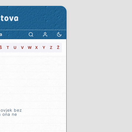
stova
a
Š
T
U
V
W
X
Y
Z
Ž
čovjek bez
ga ona ne