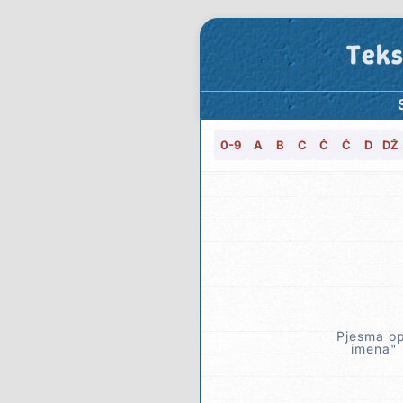
Teks
0-9
A
B
C
Č
Ć
D
DŽ
Pjesma op
imena" i