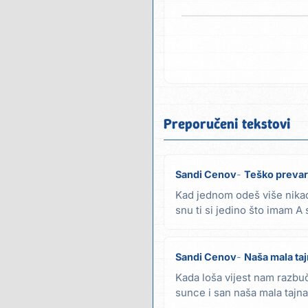
Preporučeni tekstovi
Sandi Cenov
Teško preva
Kad jednom odeš više nika
snu ti si jedino što imam A
nekad smo...
Sandi Cenov
Naša mala ta
Kada loša vijest nam razbuč
sunce i san naša mala tajna 