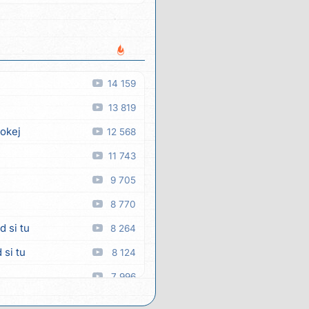
14 159
13 819
 okej
12 568
11 743
9 705
8 770
d si tu
8 264
 si tu
8 124
7 996
7 838