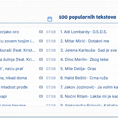
našu dobro...
100 popularnih tekstova
orjako oro
1. Adi Lombardy
O.S.D.S.
07.08
em tvojim imenom (feat. Kristina Smetko)
2. Mitar Mirić
Dotakni me
07.08
aši (feat. Kristina Smetko)
3. Jelena Karleuša
Sad je sve
07.08
utnja (feat. Kristina Smetko)
4. Dino Merlin
Zbog tebe
07.08
´, neću prat´
5. Mile Delija
Oras
07.08
ma, nikad doma
6. Halid Bešlić
Crna ruža
07.08
 mladost prođe
7. Jakov Jozinović
Ja volim ka
07.08
kapi
8. Noćni Ritam
Lakše mi je kad
07.08
i moje besane
9. Aleksandra Prijović
Kababa
07.08
bicu
10. Halid Bešlić
Ljiljani
07.08