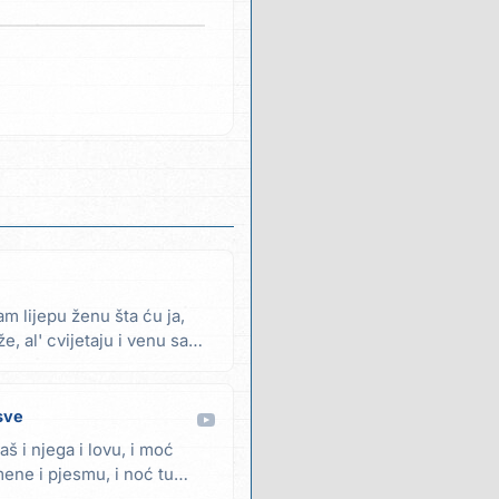
m lijepu ženu šta ću ja,
že, al' cvijetaju i venu samo
sve
aš i njega i lovu, i moć
mene i pjesmu, i noć tu