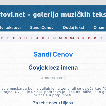
tovi.net - galerija muzičkih tek
Svi tekstovi
Sandi Cenov
Dodaj tekst
O nam
Đ
E
F
G
H
I
J
K
L
LJ
M
N
NJ
O
P
Q
R
S
Sandi Cenov
Čovjek bez imena
🔥
38
📈
16 969
?
isuje muškarca koji je zaljubljen u ženu, ali se osjeća kao "
li tajna. Uvijek je uz nju, podržava je i želi biti bliže, iako 
priznaje u potpunosti.
Za tebe dobru i lijepu