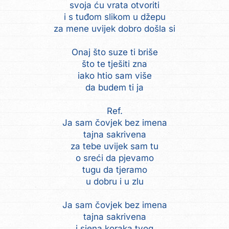
svoja ću vrata otvoriti
i s tuđom slikom u džepu
za mene uvijek dobro došla si
Onaj što suze ti briše
što te tješiti zna
iako htio sam više
da budem ti ja
Ref.
Ja sam čovjek bez imena
tajna sakrivena
za tebe uvijek sam tu
o sreći da pjevamo
tugu da tjeramo
u dobru i u zlu
Ja sam čovjek bez imena
tajna sakrivena
i sjena koraka tvog