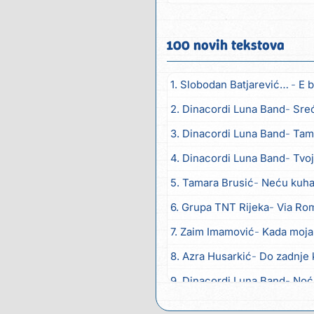
zla...
100 novih tekstova
1. Slobodan Batjarević Čobe
E b
2. Dinacordi Luna Band
Sreću zov
3. Dinacordi Luna Band
Tambur
4. Dinacordi Luna Band
Tvoja š
5. Tamara Brusić
Neću kuhat
6. Grupa TNT Rijeka
Via Ro
7. Zaim Imamović
Kada moja
8. Azra Husarkić
Do zadnje 
9. Dinacordi Luna Band
Noć
10. Pet za 5
Pozdravi mi Stu