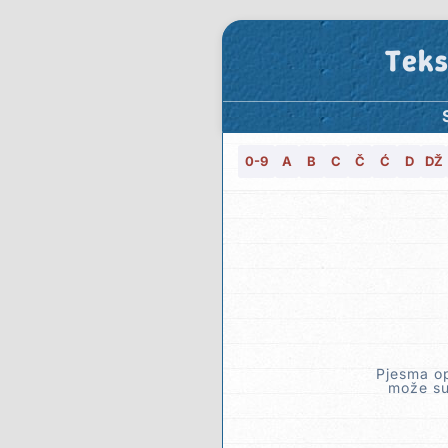
Teks
0-9
A
B
C
Č
Ć
D
DŽ
Pjesma op
može suz