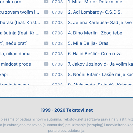
orjako oro
1. Mitar Mirić
Dotakni me
07.08
em tvojim imenom (feat. Kristina Smetko)
2. Adi Lombardy
O.S.D.S.
07.08
aši (feat. Kristina Smetko)
3. Jelena Karleuša
Sad je sve
07.08
utnja (feat. Kristina Smetko)
4. Dino Merlin
Zbog tebe
07.08
´, neću prat´
5. Mile Delija
Oras
07.08
ma, nikad doma
6. Halid Bešlić
Crna ruža
07.08
 mladost prođe
7. Jakov Jozinović
Ja volim ka
07.08
kapi
8. Noćni Ritam
Lakše mi je kad
07.08
i moje besane
9. Aleksandra Prijović
Kababa
07.08
bicu
10. Halid Bešlić
Ljiljani
07.08
eo moj
11. Aleksandra Prijović
Macho
07.08
1999 - 2026 Tekstovi.net
12. Faraon
Hello Kitty
07.08
jesama pripadaju njihovim autorima. Tekstovi.net zadržava prava na vlastiti vizua
go je zabranjeno masovno (automatsko) preuzimanje (scraping) i neovlašteno ko
Anksiozna)
13. Noćni Ritam
Rekla si mi
06.08
portale bez odobrenja.