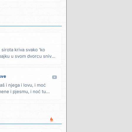
 sirota kriva svako 'ko
 bajku u svom dvorcu sniva
sve
aš i njega i lovu, i moć
mene i pjesmu, i noć tu