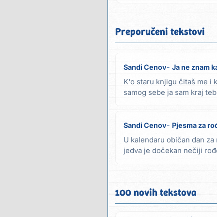
Preporučeni tekstovi
Sandi Cenov
Ja ne znam k
K'o staru knjigu čitaš me i 
samog sebe ja sam kraj tebe
se spuste...
Sandi Cenov
Pjesma za r
U kalendaru običan dan za
jedva je dočekan nečiji r
ovjerit' stih u kojem...
100 novih tekstova