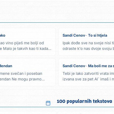
ako
Sandi Cenov
To si htjela
kao vino piješ me bolji od
Ipak dođe sve na svoje nisi ti
 Malo je takvih kao ti kada
odraste k'o nas dvoje svoju
Zalud...
ođendan
Sandi Cenov
Ma boli me za 
 mene svečan i poseban
Tebi je lako zatvoriti vrata im
ođendan Ne mogu pravno
izvana sve za pet Al´ imaš i 
našu dobro...
100 popularnih tekstova