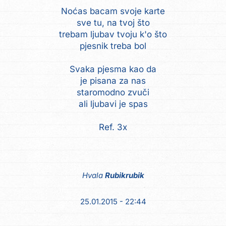
Noćas bacam svoje karte
sve tu, na tvoj što
trebam ljubav tvoju k'o što
pjesnik treba bol
Svaka pjesma kao da
je pisana za nas
staromodno zvuči
ali ljubavi je spas
Ref. 3x
Hvala
Rubikrubik
25.01.2015 - 22:44