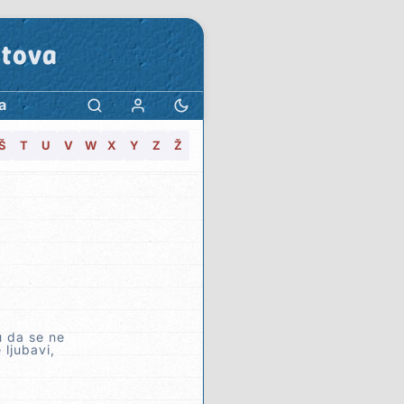
stova
a
Š
T
U
V
W
X
Y
Z
Ž
u da se ne
 ljubavi,