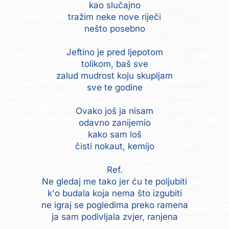
kao slučajno
tražim neke nove riječi
nešto posebno
Jeftino je pred ljepotom
tolikom, baš sve
zalud mudrost koju skupljam
sve te godine
Ovako još ja nisam
odavno zanijemio
kako sam loš
čisti nokaut, kemijo
Ref.
Ne gledaj me tako jer ću te poljubiti
k'o budala koja nema što izgubiti
ne igraj se pogledima preko ramena
ja sam podivljala zvjer, ranjena