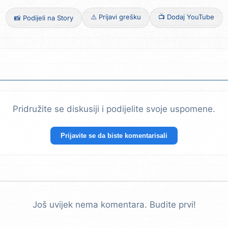
⚠️ Prijavi grešku
📺 Dodaj YouTube
📸 Podijeli na Story
Pridružite se diskusiji i podijelite svoje uspomene.
Prijavite se da biste komentarisali
Još uvijek nema komentara. Budite prvi!