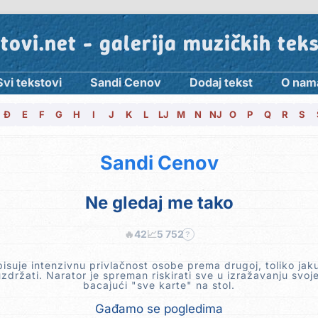
tovi.net - galerija muzičkih tek
Svi tekstovi
Sandi Cenov
Dodaj tekst
O nam
Đ
E
F
G
H
I
J
K
L
LJ
M
N
NJ
O
P
Q
R
S
Sandi Cenov
Ne gledaj me tako
🔥
42
📈
5 752
?
isuje intenzivnu privlačnost osobe prema drugoj, toliko jak
držati. Narator je spreman riskirati sve u izražavanju svoje
bacajući "sve karte" na stol.
Gađamo se pogledima