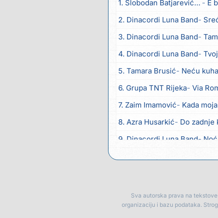
1. Slobodan Batjarević Čobe
E b
2. Dinacordi Luna Band
Sreću zov
3. Dinacordi Luna Band
Tambur
4. Dinacordi Luna Band
Tvoja š
5. Tamara Brusić
Neću kuhat
6. Grupa TNT Rijeka
Via Ro
7. Zaim Imamović
Kada moja
8. Azra Husarkić
Do zadnje 
9. Dinacordi Luna Band
Noć
10. Pet za 5
Pozdravi mi Stu
11. Dinacordi Luna Band
Anđ
12. Vesna Kartuš
Vrati se
Sva autorska prava na tekstove p
organizaciju i bazu podataka. Stro
13. Severina
Pozovi me ti (