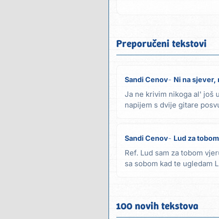
Preporučeni tekstovi
Sandi Cenov
Ni na sjever, 
Ja ne krivim nikoga al' još 
napijem s dvije gitare posv
tebe...
Sandi Cenov
Lud za tobom
Ref. Lud sam za tobom vjer
sa sobom kad te ugledam L
lako zato...
100 novih tekstova