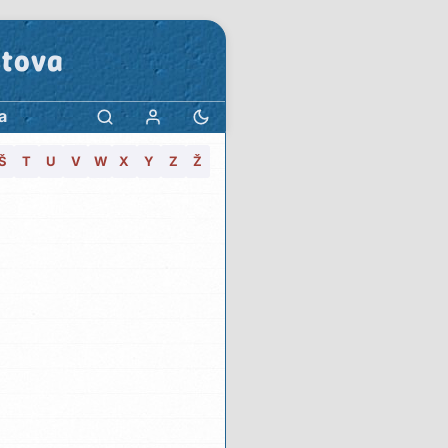
stova
a
Š
T
U
V
W
X
Y
Z
Ž