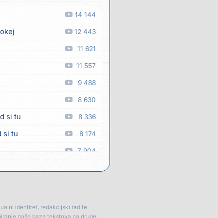
14 144
 okej
12 443
11 621
11 557
9 488
8 630
d si tu
8 336
 si tu
8 174
7 904
7 859
 man
7 357
7 307
lni identitet, redakcijski rad te
piranje naše baze tekstova na druge