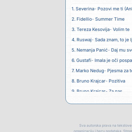
1. Severina
Pozovi me ti (An
2. Fidellio
Summer Time
3. Tereza Kesovija
Volim te
4. Ruswaj
Sada znam, to je 
5. Nemanja Panić
Daj mu sv
6. Gustafi
Imala je oči posp
7. Marko Nedug
Pjesma za 
8. Bruno Krajcar
Pozitiva
9. Bruno Krajcar
Za nas
10. Tereza Kesovija
Da li ću
11. Lidija Bačić
Neka se vino 
12. Karin Kuljanić
Nisi zavrid
Sva autorska prava na tekstove p
organizaciju i bazu podataka. Stro