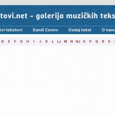
tovi.net - galerija muzičkih tek
Svi tekstovi
Sandi Cenov
Dodaj tekst
O nam
Đ
E
F
G
H
I
J
K
L
LJ
M
N
NJ
O
P
Q
R
S