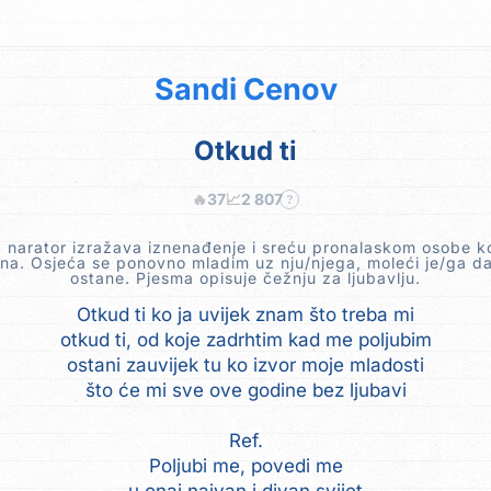
Sandi Cenov
Otkud ti
🔥
37
📈
2 807
?
, narator izražava iznenađenje i sreću pronalaskom osobe ko
bna. Osjeća se ponovno mladim uz nju/njega, moleći je/ga da
ostane. Pjesma opisuje čežnju za ljubavlju.
Otkud ti ko ja uvijek znam što treba mi
otkud ti, od koje zadrhtim kad me poljubim
ostani zauvijek tu ko izvor moje mladosti
što će mi sve ove godine bez ljubavi
Ref.
Poljubi me, povedi me