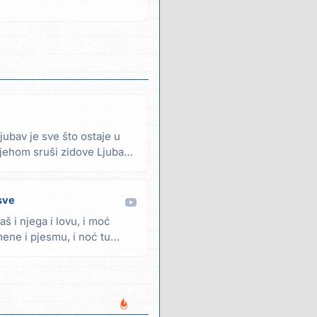
ljubav je sve što ostaje u
jehom sruši zidove Ljubav
sve
aš i njega i lovu, i moć
mene i pjesmu, i noć tu