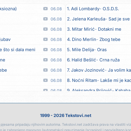
ksiozna)
1. Adi Lombardy
O.S.D.S.
06.08
2. Jelena Karleuša
Sad je sve
06.08
3. Mitar Mirić
Dotakni me
06.08
ljubav
4. Dino Merlin
Zbog tebe
06.08
e što si dala meni
5. Mile Delija
Oras
06.08
ane
6. Halid Bešlić
Crna ruža
06.08
tebe
7. Jakov Jozinović
Ja volim ka
06.08
8. Noćni Ritam
Lakše mi je kad
06.08
9. Aleksandra Prijović
Kababa
06.08
 moći
10. Halid Bešlić
Ljiljani
06.08
toči (Nazdravlje)
11. Aleksandra Prijović
Macho
06.08
1999 - 2026 Tekstovi.net
el
12. Faraon
Hello Kitty
06.08
jesama pripadaju njihovim autorima. Tekstovi.net zadržava prava na vlastiti vizua
go je zabranjeno masovno (automatsko) preuzimanje (scraping) i neovlašteno ko