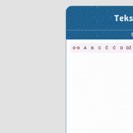
Teks
0-9
A
B
C
Č
Ć
D
DŽ