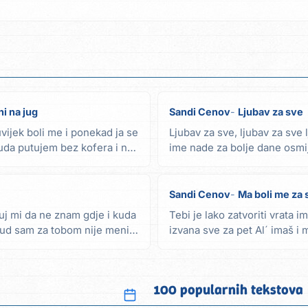
ni na jug
Sandi Cenov
Ljubav za sve
uvijek boli me i ponekad ja se
Ljubav za sve, ljubav za sve 
uda putujem bez kofera i na
ime nade za bolje dane osmi
za sve,...
Sandi Cenov
Ma boli me za 
uj mi da ne znam gdje i kuda
Tebi je lako zatvoriti vrata im
ud sam za tobom nije meni
izvana sve za pet Al´ imaš i 
našu dobro...
100 popularnih tekstova