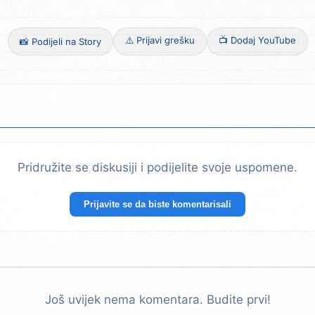
⚠️ Prijavi grešku
📺 Dodaj YouTube
📸 Podijeli na Story
Pridružite se diskusiji i podijelite svoje uspomene.
Prijavite se da biste komentarisali
Još uvijek nema komentara. Budite prvi!