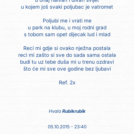
u onaj naivan i divan svijet
u kojem još svaki poljubac je vatromet
Poljubi me i vrati me
u park na klubu, u moj rodni grad
s tobom sam opet dijecak lud i mlad
Reci mi gdje si ovako nježna postala
reci mi zašto si sve do sada sama ostala
budi tu uz tebe duša mi u trenu ozdravi
što će mi sve ove godine bez ljubavi
Ref. 2x
Hvala
Rubikrubik
05.10.2015 - 23:40