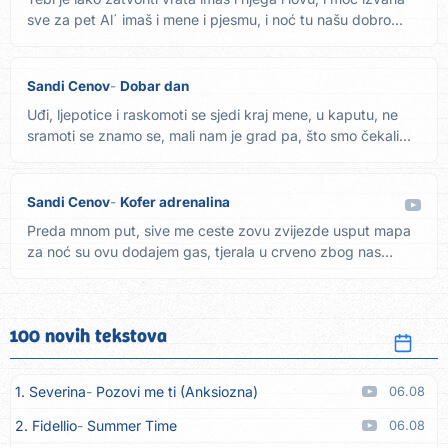
sve za pet Al´ imaš i mene i pjesmu, i noć tu našu dobro...
Sandi Cenov
Dobar dan
Uđi, ljepotice i raskomoti se sjedi kraj mene, u kaputu, ne
sramoti se znamo se, mali nam je grad pa, što smo čekali...
Sandi Cenov
Kofer adrenalina
Preda mnom put, sive me ceste zovu zvijezde usput mapa
za noć su ovu dodajem gas, tjerala u crveno zbog nas
Rekord...
100 novih tekstova
1. Severina
Pozovi me ti (Anksiozna)
06.08
2. Fidellio
Summer Time
06.08