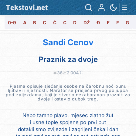
Tekstovi.net
☰
0-9
A
B
C
Č
Ć
D
DŽ
Đ
E
F
G
Sandi Cenov
Praznik za dvoje
🔥
36
📈
2 004
?
Pjesma opisuje sjećanje osobe na čarobnu noć punu
ljubavi i nježnosti. Narator se prisjeća prvog poljupca
pod zvijezdama, koji je stvorio nezaboravan praznik za
dvoje i ostavio dubok trag.
Nebo tamno plavo, mjesec zlatno žut
i usne tople spojene po prvi put
dotakli smo zvijezde i zagrljeni čekali dan