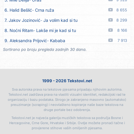
16. Rusko Richie
Ti i ja
06.08
6. Halid Bešlić
Crna ruža
8 655
17. Azra Husarkić
Ako treba
06.08
7. Jakov Jozinović
Ja volim kad si tu
8 299
18. Azra Husarkić
Ljubavnice
06.08
8. Noćni Ritam
Lakše mi je kad si tu
8 166
19. Azra Husarkić
Zakon jačeg
06.08
9. Aleksandra Prijović
Kababa
7 913
20. Azra Husarkić
Premalo
06.08
Sortirano po broju pregleda zadnjih 30 dana.
10. Halid Bešlić
Ljiljani
7 842
21. Azra Husarkić
Omađijana
06.08
11. Aleksandra Prijović
Macho man
7 363
22. Azra Husarkić
Svaka žena
06.08
12. Faraon
Hello Kitty
7 301
23. Azra Husarkić
Svirajte mu onu našu
06.08
1999 - 2026 Tekstovi.net
13. Noćni Ritam
Rekla si mi
6 853
24. Azra Husarkić
Oče i majko
06.08
Sva autorska prava na tekstove pjesama pripadaju njihovim autorima.
14. Karlo!
Mon amour
6 396
25. Azra Husarkić
Malo ja, malo ti
06.08
Tekstovi.net zadržava prava na vlastiti vizualni identitet, redakcijski rad te
organizaciju i bazu podataka. Strogo je zabranjeno masovno (automatsko)
15. Vesna Zmijanac
Ovo u grudima
6 345
26. Alen Hasanović
Fanatik
05.08
preuzimanje (scraping) i neovlašteno kopiranje naše baze tekstova na
druge portale bez odobrenja.
16. Džej Ramadanovski
Ova mačka do mene
5 938
27. Husnija Mešaljić - Hule
To je majka tvoja
05.08
Tekstovi.net je najveća galerija muzičkih tekstova sa područja Bosne i
17. Amira Medunjanin
Pjevat ćemo šta nam srce zna
5 883
Hercegovine, Crne Gore, Hrvatske i Srbije. Ovdje možete pronaći tačne i
28. In Vivo
Brunello
05.08
provjerene stihove vaših omiljenih pjesama.
18. Aco Pejović
Sve ti dugujem
5 427
29. Senad Nikočević Niki
Plavljani i Gusinjani
05.08