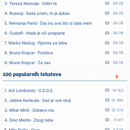
3. Tereza Kesovija
Volim te
06.08
4. Ruswaj
Sada znam, to je ljubav
06.08
5. Nemanja Panić
Daj mu sve što si dala meni
06.08
6. Gustafi
Imala je oči pospane
06.08
7. Marko Nedug
Pjesma za tebe
06.08
8. Bruno Krajcar
Pozitiva
06.08
9. Bruno Krajcar
Za nas
06.08
10. Tereza Kesovija
Da li ću moći
06.08
100 popularnih tekstova
11. Lidija Bačić
Neka se vino toči (Nazdravlje)
06.08
1. Adi Lombardy
O.S.D.S.
14 152
12. Karin Kuljanić
Nisi zavridel
06.08
2. Jelena Karleuša
Sad je sve okej
12 490
13. Tamara Brusić
Nigdi ni lipo ko doma
06.08
3. Mitar Mirić
Dotakni me
12 273
14. Tamara Brusić
Biž´mo ća
06.08
4. Dino Merlin
Zbog tebe
11 617
15. Rusko Richie
Bila si, bila
06.08
5. Mile Delija
Oras
9 528