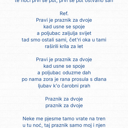
te noći prvi se put, prvi se put ostvario san
Ref.
Pravi je praznik za dvoje
kad usne se spoje
a poljubac zaljulja svijet
tad smo ostali sami, čet'ri oka u tami
raširili krila za let
Pravi je praznik za dvoje
kad usne se spoje
a poljubac oduzme dah
po nama zora je rana prosula s dlana
ljubav k'o čarobni prah
Praznik za dvoje
praznik za dvoje
Neke me pjesme tamo vrate na tren
u tu noć, taj praznik samo moj i njen