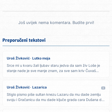
Još uvijek nema komentara. Budite prvi!
Preporučeni tekstovi
Uroš Živković
Lutko moja
Srce mi u kvaru žali ljubav staru jedva da sam živ Loše je
stanje nade je sve manje znam, za sve sam kriv Čuvaš
treći,...
Uroš Živković
Lazarica
Stiglo pismo piše sultan knezu Lazaru da mu dade zemlju
svoju i Gračanicu da mu dade ključe grada cara Dušana da
mu...