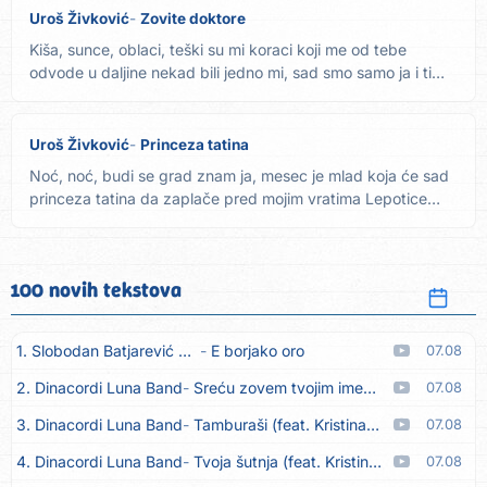
Uroš Živković
Zovite doktore
Kiša, sunce, oblaci, teški su mi koraci koji me od tebe
odvode u daljine nekad bili jedno mi, sad smo samo ja i ti
kraj...
Uroš Živković
Princeza tatina
Noć, noć, budi se grad znam ja, mesec je mlad koja će sad
princeza tatina da zaplače pred mojim vratima Lepotice
srce...
100 novih tekstova
1. Slobodan Batjarević Čobe
E borjako oro
07.08
2. Dinacordi Luna Band
Sreću zovem tvojim imenom (feat. Kristina Smetko)
07.08
3. Dinacordi Luna Band
Tamburaši (feat. Kristina Smetko)
07.08
4. Dinacordi Luna Band
Tvoja šutnja (feat. Kristina Smetko)
07.08