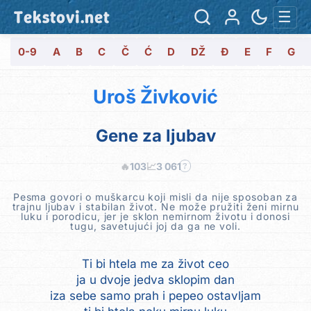
Tekstovi.net
☰
0-9
A
B
C
Č
Ć
D
DŽ
Đ
E
F
G
Uroš Živković
Gene za ljubav
🔥
103
📈
3 061
?
Pesma govori o muškarcu koji misli da nije sposoban za
trajnu ljubav i stabilan život. Ne može pružiti ženi mirnu
luku i porodicu, jer je sklon nemirnom životu i donosi
tugu, savetujući joj da ga ne voli.
Ti bi htela me za život ceo
ja u dvoje jedva sklopim dan
iza sebe samo prah i pepeo ostavljam