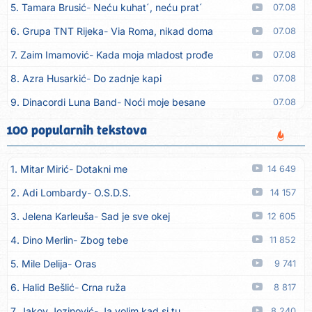
5. Tamara Brusić
Neću kuhat´, neću prat´
07.08
6. Grupa TNT Rijeka
Via Roma, nikad doma
07.08
7. Zaim Imamović
Kada moja mladost prođe
07.08
8. Azra Husarkić
Do zadnje kapi
07.08
9. Dinacordi Luna Band
Noći moje besane
07.08
10. Pet za 5
Pozdravi mi Stubicu
07.08
100 popularnih tekstova
11. Dinacordi Luna Band
Anđeo moj
07.08
1. Mitar Mirić
Dotakni me
14 649
12. Vesna Kartuš
Vrati se
07.08
2. Adi Lombardy
O.S.D.S.
14 157
13. Severina
Pozovi me ti (Anksiozna)
06.08
3. Jelena Karleuša
Sad je sve okej
12 605
14. Fidellio
Summer Time
06.08
4. Dino Merlin
Zbog tebe
11 852
15. Tereza Kesovija
Volim te
06.08
5. Mile Delija
Oras
9 741
16. Ruswaj
Sada znam, to je ljubav
06.08
6. Halid Bešlić
Crna ruža
8 817
17. Nemanja Panić
Daj mu sve što si dala meni
06.08
7. Jakov Jozinović
Ja volim kad si tu
8 240