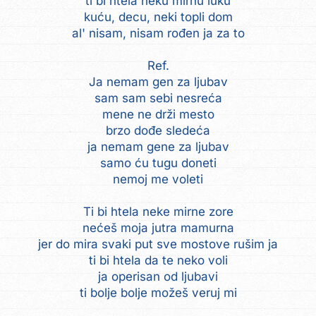
ti bi htela neku mirnu luku
kuću, decu, neki topli dom
al' nisam, nisam rođen ja za to
Ref.
Ja nemam gen za ljubav
sam sam sebi nesreća
mene ne drži mesto
brzo dođe sledeća
ja nemam gene za ljubav
samo ću tugu doneti
nemoj me voleti
Ti bi htela neke mirne zore
nećeš moja jutra mamurna
jer do mira svaki put sve mostove rušim ja
ti bi htela da te neko voli
ja operisan od ljubavi
ti bolje bolje možeš veruj mi