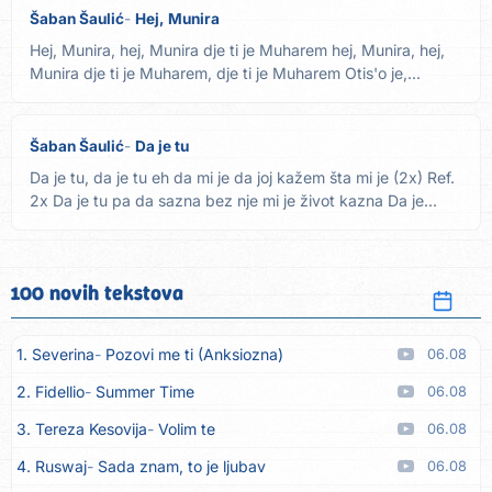
Šaban Šaulić
Hej, Munira
Hej, Munira, hej, Munira dje ti je Muharem hej, Munira, hej,
Munira dje ti je Muharem, dje ti je Muharem Otis'o je,...
Šaban Šaulić
Da je tu
Da je tu, da je tu eh da mi je da joj kažem šta mi je (2x) Ref.
2x Da je tu pa da sazna bez nje mi je život kazna Da je...
100 novih tekstova
1. Severina
Pozovi me ti (Anksiozna)
06.08
2. Fidellio
Summer Time
06.08
3. Tereza Kesovija
Volim te
06.08
4. Ruswaj
Sada znam, to je ljubav
06.08