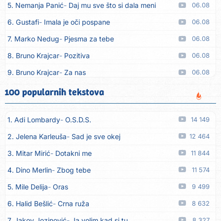
5. Nemanja Panić
Daj mu sve što si dala meni
06.08
6. Gustafi
Imala je oči pospane
06.08
7. Marko Nedug
Pjesma za tebe
06.08
8. Bruno Krajcar
Pozitiva
06.08
9. Bruno Krajcar
Za nas
06.08
10. Tereza Kesovija
Da li ću moći
06.08
100 popularnih tekstova
11. Lidija Bačić
Neka se vino toči (Nazdravlje)
06.08
1. Adi Lombardy
O.S.D.S.
14 149
12. Karin Kuljanić
Nisi zavridel
06.08
2. Jelena Karleuša
Sad je sve okej
12 464
13. Tamara Brusić
Nigdi ni lipo ko doma
06.08
3. Mitar Mirić
Dotakni me
11 844
14. Tamara Brusić
Biž´mo ća
06.08
4. Dino Merlin
Zbog tebe
11 574
15. Rusko Richie
Bila si, bila
06.08
5. Mile Delija
Oras
9 499
16. Rusko Richie
Ti i ja
06.08
6. Halid Bešlić
Crna ruža
8 632
17. Azra Husarkić
Ako treba
06.08
7. Jakov Jozinović
Ja volim kad si tu
8 327