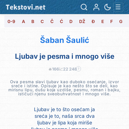
Tekstovi.net
☰
0-9
A
B
C
Č
Ć
D
DŽ
Đ
E
F
G
Šaban Šaulić
Ljubav je pesma i mnogo više
🔥
166
📈
22 248
?
Ova pesma slavi ljubav kao duboko osećanje, izvor
sreće i istine. Opisuje je kao nešto što se deli, kao
mirisnu lipu, dušu koja uzdiše, pesmu, roman i bajku,
ističući njenu sveobuhvatnost i mnogo više.
Ljubav je to što osećam ja
sreća je to, naša srca dva
ljubav je lipa koja miriše