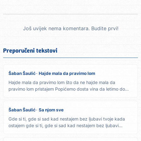
Još uvijek nema komentara. Budite prvi!
Preporučeni tekstovi
Šaban Šaulić
Hajde mala da pravimo lom
Hajde mala da pravimo lom što da ne hajde mala da
pravimo lom pristajem Popićemo dosta vina da letimo do
visina da mi...
Šaban Šaulić
Sa njom sve
Gde si ti, gde si sad kad nestajem bez ljubavi tvoje kada
ostajem gde si ti, gde si sad kad nestajem bez ljubavi
tvoje...