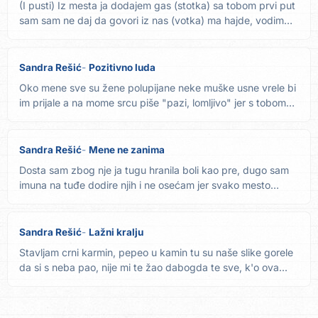
(I pusti) Iz mesta ja dodajem gas (stotka) sa tobom prvi put
sam sam ne daj da govori iz nas (votka) ma hajde, vodim
te...
Sandra Rešić
Pozitivno luda
Oko mene sve su žene polupijane neke muške usne vrele bi
im prijale a na mome srcu piše "pazi, lomljivo" jer s tobom
mi...
Sandra Rešić
Mene ne zanima
Dosta sam zbog nje ja tugu hranila boli kao pre, dugo sam
imuna na tuđe dodire njih i ne osećam jer svako mesto
tvoje...
Sandra Rešić
Lažni kralju
Stavljam crni karmin, pepeo u kamin tu su naše slike gorele
da si s neba pao, nije mi te žao dabogda te sve, k'o ova...