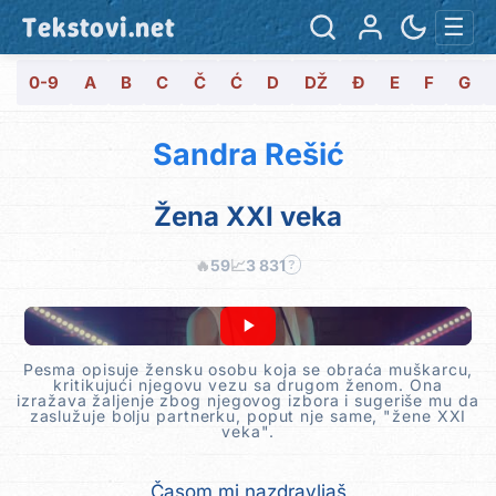
Tekstovi.net
☰
0-9
A
B
C
Č
Ć
D
DŽ
Đ
E
F
G
Sandra Rešić
Žena XXI veka
🔥
59
📈
3 831
?
Pesma opisuje žensku osobu koja se obraća muškarcu,
kritikujući njegovu vezu sa drugom ženom. Ona
izražava žaljenje zbog njegovog izbora i sugeriše mu da
zaslužuje bolju partnerku, poput nje same, "žene XXI
veka".
Časom mi nazdravljaš