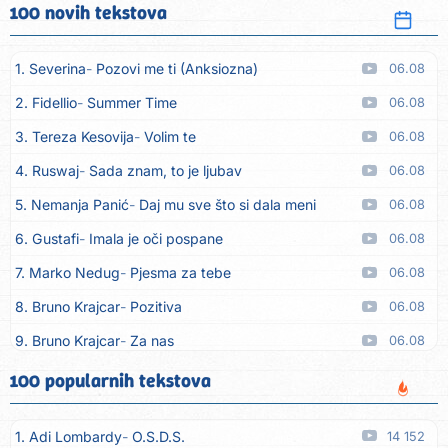
100 novih tekstova
1. Severina
Pozovi me ti (Anksiozna)
06.08
2. Fidellio
Summer Time
06.08
3. Tereza Kesovija
Volim te
06.08
4. Ruswaj
Sada znam, to je ljubav
06.08
5. Nemanja Panić
Daj mu sve što si dala meni
06.08
6. Gustafi
Imala je oči pospane
06.08
7. Marko Nedug
Pjesma za tebe
06.08
8. Bruno Krajcar
Pozitiva
06.08
9. Bruno Krajcar
Za nas
06.08
10. Tereza Kesovija
Da li ću moći
06.08
100 popularnih tekstova
11. Lidija Bačić
Neka se vino toči (Nazdravlje)
06.08
1. Adi Lombardy
O.S.D.S.
14 152
12. Karin Kuljanić
Nisi zavridel
06.08