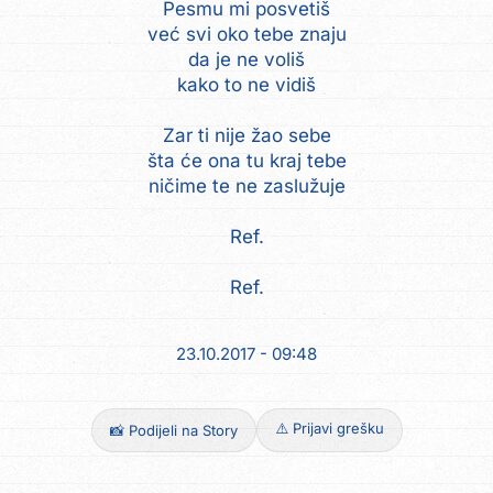
Pesmu mi posvetiš
već svi oko tebe znaju
da je ne voliš
kako to ne vidiš
Zar ti nije žao sebe
šta će ona tu kraj tebe
ničime te ne zaslužuje
Ref.
Ref.
23.10.2017 - 09:48
⚠️ Prijavi grešku
📸 Podijeli na Story