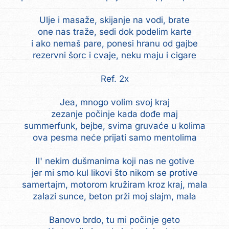
Ulje i masaže, skijanje na vodi, brate
one nas traže, sedi dok podelim karte
i ako nemaš pare, ponesi hranu od gajbe
rezervni šorc i cvaje, neku maju i cigare
Ref. 2x
Jea, mnogo volim svoj kraj
zezanje počinje kada dođe maj
summerfunk, bejbe, svima gruvaće u kolima
ova pesma neće prijati samo mentolima
Il' nekim dušmanima koji nas ne gotive
jer mi smo kul likovi što nikom se protive
samertajm, motorom kružiram kroz kraj, mala
zalazi sunce, beton prži moj slajm, mala
Banovo brdo, tu mi počinje geto