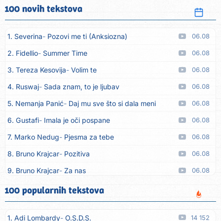
100 novih tekstova
1. Severina
Pozovi me ti (Anksiozna)
06.08
2. Fidellio
Summer Time
06.08
3. Tereza Kesovija
Volim te
06.08
4. Ruswaj
Sada znam, to je ljubav
06.08
5. Nemanja Panić
Daj mu sve što si dala meni
06.08
6. Gustafi
Imala je oči pospane
06.08
7. Marko Nedug
Pjesma za tebe
06.08
8. Bruno Krajcar
Pozitiva
06.08
9. Bruno Krajcar
Za nas
06.08
10. Tereza Kesovija
Da li ću moći
06.08
100 popularnih tekstova
11. Lidija Bačić
Neka se vino toči (Nazdravlje)
06.08
1. Adi Lombardy
O.S.D.S.
14 152
12. Karin Kuljanić
Nisi zavridel
06.08