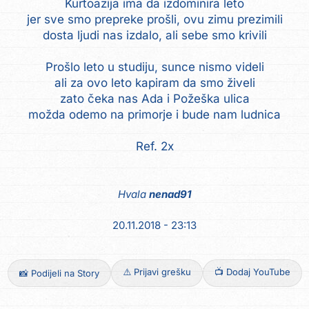
Kurtoazija ima da izdominira leto
jer sve smo prepreke prošli, ovu zimu prezimili
dosta ljudi nas izdalo, ali sebe smo krivili
Prošlo leto u studiju, sunce nismo videli
ali za ovo leto kapiram da smo živeli
zato čeka nas Ada i Požeška ulica
možda odemo na primorje i bude nam ludnica
Ref. 2x
Hvala
nenad91
20.11.2018 - 23:13
⚠️ Prijavi grešku
📺 Dodaj YouTube
📸 Podijeli na Story