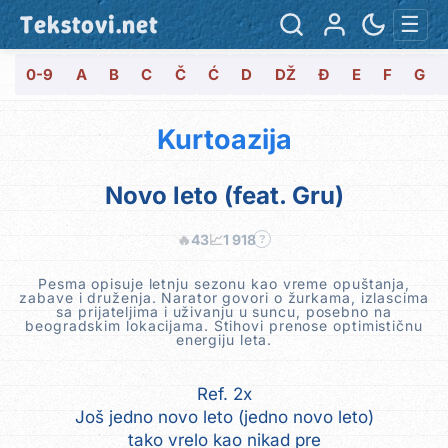
Tekstovi.net
☰
0-9
A
B
C
Č
Ć
D
DŽ
Đ
E
F
G
Kurtoazija
Novo leto (feat. Gru)
🔥
43
📈
1 918
?
Pesma opisuje letnju sezonu kao vreme opuštanja,
zabave i druženja. Narator govori o žurkama, izlascima
sa prijateljima i uživanju u suncu, posebno na
beogradskim lokacijama. Stihovi prenose optimističnu
energiju leta.
Ref. 2x
Još jedno novo leto (jedno novo leto)
tako vrelo kao nikad pre