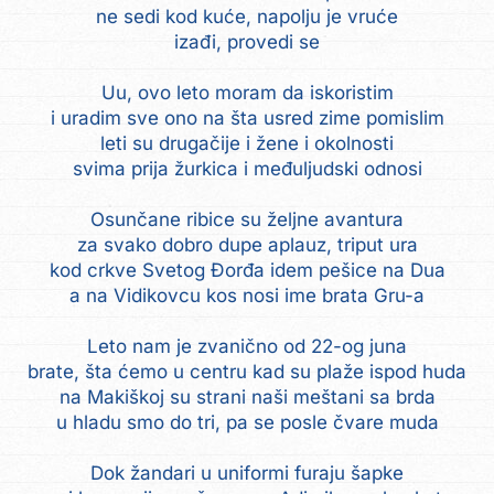
ne sedi kod kuće, napolju je vruće
izađi, provedi se
Uu, ovo leto moram da iskoristim
i uradim sve ono na šta usred zime pomislim
leti su drugačije i žene i okolnosti
svima prija žurkica i međuljudski odnosi
Osunčane ribice su željne avantura
za svako dobro dupe aplauz, triput ura
kod crkve Svetog Đorđa idem pešice na Dua
a na Vidikovcu kos nosi ime brata Gru-a
Leto nam je zvanično od 22-og juna
brate, šta ćemo u centru kad su plaže ispod huda
na Makiškoj su strani naši meštani sa brda
u hladu smo do tri, pa se posle čvare muda
Dok žandari u uniformi furaju šapke