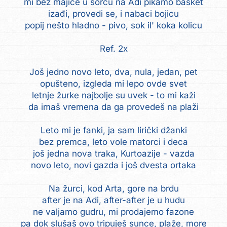
mi bez majice u šorcu na Adi pikamo basket
izađi, provedi se, i nabaci bojicu
popij nešto hladno - pivo, sok il' koka kolicu
Ref. 2x
Još jedno novo leto, dva, nula, jedan, pet
opušteno, izgleda mi lepo ovde svet
letnje žurke najbolje su uvek - to mi kaži
da imaš vremena da ga provedeš na plaži
Leto mi je fanki, ja sam lirički džanki
bez premca, leto vole matorci i deca
još jedna nova traka, Kurtoazije - vazda
novo leto, novi gazda i još dvesta ortaka
Na žurci, kod Arta, gore na brdu
after je na Adi, after-after je u hudu
ne valjamo gudru, mi prodajemo fazone
pa dok slušaš ovo tripuješ sunce, plaže, more