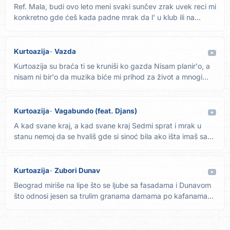
Ref. Mala, budi ovo leto meni svaki sunčev zrak uvek reci mi
konkretno gde ćeš kada padne mrak da l' u klub ili na...
Kurtoazija
Vazda
Kurtoazija su braća ti se kruniši ko gazda Nisam planir'o, a
nisam ni bir'o da muzika biće mi prihod za život a mnogi...
Kurtoazija
Vagabundo (feat. Djans)
A kad svane kraj, a kad svane kraj Sedmi sprat i mrak u
stanu nemoj da se hvališ gde si sinoć bila ako išta imaš sa...
Kurtoazija
Zubori Dunav
Beograd miriše na lipe što se ljube sa fasadama i Dunavom
što odnosi jesen sa trulim granama damama po kafanama
češće...