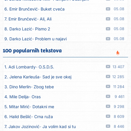
6. Emir Brunčević
Buket cveća
05.08
7. Emir Brunčević
Ali, Ali
05.08
8. Darko Lazić
Pismo 2
05.08
9. Darko Lazić
Problem u najavi
05.08
10. Aleksandra Đuranović
Kao zver
05.08
100 popularnih tekstova
11. Meliha Imširović
Čujem mili
05.08
1. Adi Lombardy
O.S.D.S.
13 407
12. Tereza Kesovija
Prvi cvijet
05.08
2. Jelena Karleuša
Sad je sve okej
12 285
13. Kopito
Ka´ list ol kaduje (Poput lista od kadulje)
05.08
3. Dino Merlin
Zbog tebe
11 284
14. Alen Polić
Rožica črljena
05.08
4. Mile Delija
Oras
9 461
15. Oliver Dragojević
Marjane, naš Marjane
05.08
5. Mitar Mirić
Dotakni me
9 298
16. Klapa Kaše Dubrovnik
Nisam srce našao na cesti
05.08
6. Halid Bešlić
Crna ruža
8 609
17. Grupa Makedonija
Ima edna moma
05.08
7. Jakov Jozinović
Ja volim kad si tu
8 446
18. Ljupka Dimitrovska
Javi se telefonom
05.08