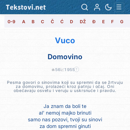
Tekstovi.net
☰
0-9
A
B
C
Č
Ć
D
DŽ
Đ
E
F
G
Vuco
Domovino
🔥
56
📈
1 955
?
Pesma govori o sinovima koji su spremni da se žrtvuju
za domovinu, prolazeći kroz patnju i očaj. Oni
obećavaju osvetu i veruju u uskrsnuće i pravdu.
Ja znam da boli te
al' nemoj majko brinuti
samo nas pozovi, tvoji su sinovi
za dom spremni ginuti