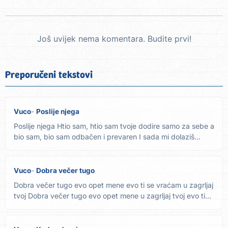
Još uvijek nema komentara. Budite prvi!
Preporučeni tekstovi
Vuco
Poslije njega
Poslije njega Htio sam, htio sam tvoje dodire samo za sebe a
bio sam, bio sam odbačen i prevaren I sada mi dolaziš...
Vuco
Dobra večer tugo
Dobra večer tugo evo opet mene evo ti se vraćam u zagrljaj
tvoj Dobra večer tugo evo opet mene u zagrljaj tvoj evo ti...