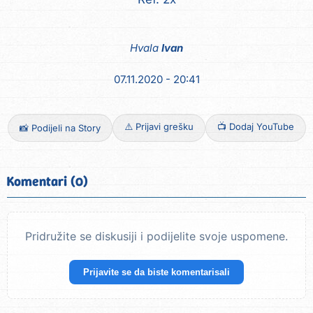
Hvala
Ivan
07.11.2020 - 20:41
⚠️ Prijavi grešku
📺 Dodaj YouTube
📸 Podijeli na Story
Komentari (0)
Pridružite se diskusiji i podijelite svoje uspomene.
Prijavite se da biste komentarisali