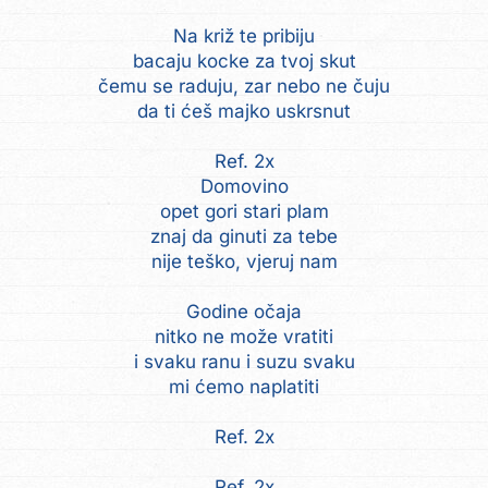
Na križ te pribiju
bacaju kocke za tvoj skut
čemu se raduju, zar nebo ne čuju
da ti ćeš majko uskrsnut
Ref. 2x
Domovino
opet gori stari plam
znaj da ginuti za tebe
nije teško, vjeruj nam
Godine očaja
nitko ne može vratiti
i svaku ranu i suzu svaku
mi ćemo naplatiti
Ref. 2x
Ref. 2x