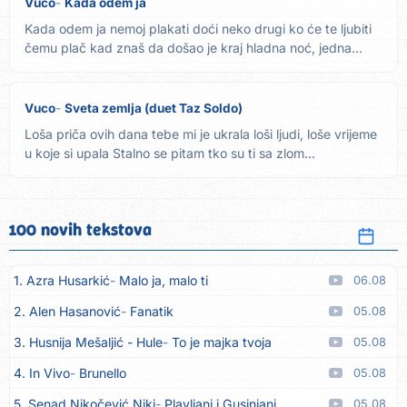
Vuco
Kada odem ja
Kada odem ja nemoj plakati doći neko drugi ko će te ljubiti
čemu plač kad znaš da došao je kraj hladna noć, jedna...
Vuco
Sveta zemlja (duet Taz Soldo)
Loša priča ovih dana tebe mi je ukrala loši ljudi, loše vrijeme
u koje si upala Stalno se pitam tko su ti sa zlom...
100 novih tekstova
1. Azra Husarkić
Malo ja, malo ti
06.08
2. Alen Hasanović
Fanatik
05.08
3. Husnija Mešaljić - Hule
To je majka tvoja
05.08
4. In Vivo
Brunello
05.08
5. Senad Nikočević Niki
Plavljani i Gusinjani
05.08