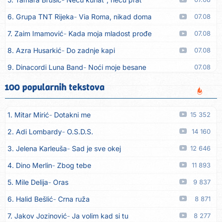
6. Grupa TNT Rijeka
Via Roma, nikad doma
07.08
7. Zaim Imamović
Kada moja mladost prođe
07.08
8. Azra Husarkić
Do zadnje kapi
07.08
9. Dinacordi Luna Band
Noći moje besane
07.08
10. Pet za 5
Pozdravi mi Stubicu
07.08
100 popularnih tekstova
11. Dinacordi Luna Band
Anđeo moj
07.08
1. Mitar Mirić
Dotakni me
15 352
12. Vesna Kartuš
Vrati se
07.08
2. Adi Lombardy
O.S.D.S.
14 160
13. Severina
Pozovi me ti (Anksiozna)
06.08
3. Jelena Karleuša
Sad je sve okej
12 646
14. Fidellio
Summer Time
06.08
4. Dino Merlin
Zbog tebe
11 893
15. Tereza Kesovija
Volim te
06.08
5. Mile Delija
Oras
9 837
16. Ruswaj
Sada znam, to je ljubav
06.08
6. Halid Bešlić
Crna ruža
8 871
17. Nemanja Panić
Daj mu sve što si dala meni
06.08
7. Jakov Jozinović
Ja volim kad si tu
8 277
18. Gustafi
Imala je oči pospane
06.08