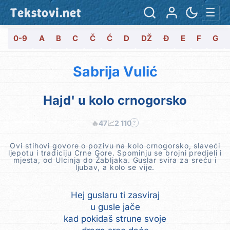
Tekstovi.net
☰
0-9
A
B
C
Č
Ć
D
DŽ
Đ
E
F
G
Sabrija Vulić
Hajd' u kolo crnogorsko
🔥
47
📈
2 110
?
Ovi stihovi govore o pozivu na kolo crnogorsko, slaveći
ljepotu i tradiciju Crne Gore. Spominju se brojni predjeli i
mjesta, od Ulcinja do Žabljaka. Guslar svira za sreću i
ljubav, a kolo se vije.
Hej guslaru ti zasviraj
u gusle jače
kad pokidaš strune svoje