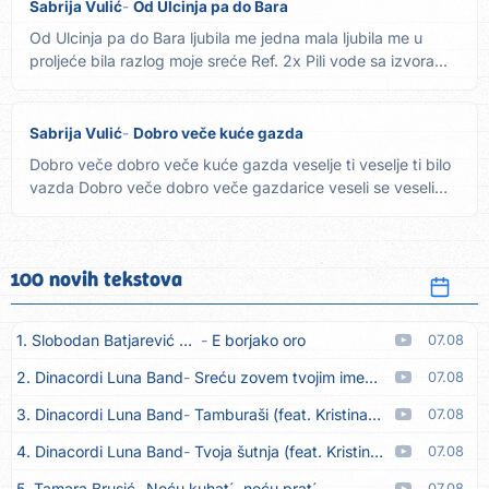
Sabrija Vulić
Od Ulcinja pa do Bara
Od Ulcinja pa do Bara ljubila me jedna mala ljubila me u
proljeće bila razlog moje sreće Ref. 2x Pili vode sa izvora...
Sabrija Vulić
Dobro veče kuće gazda
Dobro veče dobro veče kuće gazda veselje ti veselje ti bilo
vazda Dobro veče dobro veče gazdarice veseli se veseli
se...
100 novih tekstova
1. Slobodan Batjarević Čobe
E borjako oro
07.08
2. Dinacordi Luna Band
Sreću zovem tvojim imenom (feat. Kristina Smetko)
07.08
3. Dinacordi Luna Band
Tamburaši (feat. Kristina Smetko)
07.08
4. Dinacordi Luna Band
Tvoja šutnja (feat. Kristina Smetko)
07.08
5. Tamara Brusić
Neću kuhat´, neću prat´
07.08