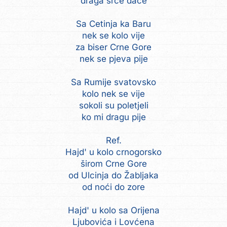
draga srce daće
Sa Cetinja ka Baru
nek se kolo vije
za biser Crne Gore
nek se pjeva pije
Sa Rumije svatovsko
kolo nek se vije
sokoli su poletjeli
ko mi dragu pije
Ref.
Hajd' u kolo crnogorsko
širom Crne Gore
od Ulcinja do Žabljaka
od noći do zore
Hajd' u kolo sa Orijena
Ljubovića i Lovćena