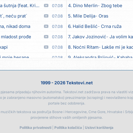
utnja (feat. Kristina Smetko)
4. Dino Merlin
Zbog tebe
07.08
´, neću prat´
5. Mile Delija
Oras
07.08
ma, nikad doma
6. Halid Bešlić
Crna ruža
07.08
 mladost prođe
7. Jakov Jozinović
Ja volim ka
07.08
kapi
8. Noćni Ritam
Lakše mi je kad
07.08
i moje besane
9. Aleksandra Prijović
Kababa
07.08
bicu
10. Halid Bešlić
Ljiljani
07.08
eo moj
11. Aleksandra Prijović
Macho
07.08
1999 - 2026 Tekstovi.net
12. Faraon
Hello Kitty
07.08
jesama pripadaju njihovim autorima. Tekstovi.net zadržava prava na vlastiti vizua
go je zabranjeno masovno (automatsko) preuzimanje (scraping) i neovlašteno ko
Anksiozna)
13. Noćni Ritam
Rekla si mi
06.08
portale bez odobrenja.
14. Vesna Zmijanac
Ovo u gru
06.08
a muzičkih tekstova sa područja Bosne i Hercegovine, Crne Gore, Hrvatske i Srbi
provjerene stihove vaših omiljenih pjesama.
15. Karlo!
Mon amour
06.08
Politika privatnosti
|
Politika kolačića
|
Uslovi korištenja
ljubav
16. Džej Ramadanovski
Ova m
06.08