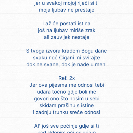
jer u svakoj mojoj riječi si ti
moja ljubav ne prestaje
Laž će postati istina
još na ljubav miriše zrak
ali zauvijek nestaje
S tvoga izvora kradem Bogu dane
svaku noć Cigani mi svirajte
dok ne svane, dok je nade u meni
Ref. 2x
Jer ova pijesma me odnosi tebi
udara točno gdje boli me
govori ono što nosim u sebi
skidam prašinu s istine
i zadnju trunku sreće odnosi
Al' još sve počinje gdje si ti
kad sklopim oči osjećam