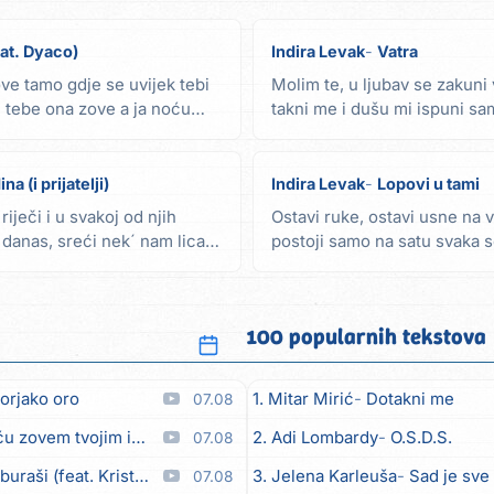
eat. Dyaco)
Indira Levak
Vatra
ve tamo gdje se uvijek tebi
Molim te, u ljubav se zakuni v
 tebe ona zove a ja noću
takni me i dušu mi ispuni sa
samo...
na (i prijatelji)
Indira Levak
Lopovi u tami
riječi i u svakoj od njih
Ostavi ruke, ostavi usne na v
 danas, sreći nek´ nam lica
postoji samo na satu svaka
beskrajno traje čuješ li...
100 popularnih tekstova
orjako oro
1. Mitar Mirić
Dotakni me
07.08
em tvojim imenom (feat. Kristina Smetko)
2. Adi Lombardy
O.S.D.S.
07.08
aši (feat. Kristina Smetko)
3. Jelena Karleuša
Sad je sve
07.08