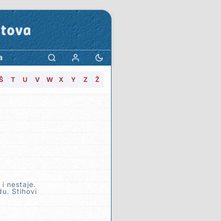
stova
a
Š
T
U
V
W
X
Y
Z
Ž
 i nestaje.
u. Stihovi