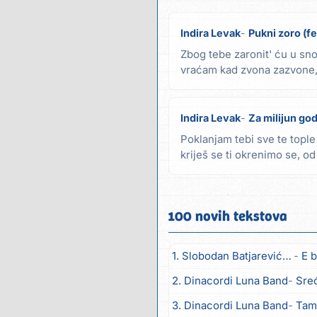
Indira Levak
Pukni zoro (f
Zbog tebe zaronit' ću u sno
vraćam kad zvona zazvone,
tamburaše...
Indira Levak
Za milijun godi
Poklanjam tebi sve te tople 
kriješ se ti okrenimo se, od
krase...
100 novih tekstova
1. Slobodan Batjarević Čobe
E b
2. Dinacordi Luna Band
Sreću zov
3. Dinacordi Luna Band
Tambur