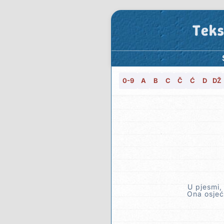
Teks
0-9
A
B
C
Č
Ć
D
DŽ
U pjesmi, 
Ona osjeć