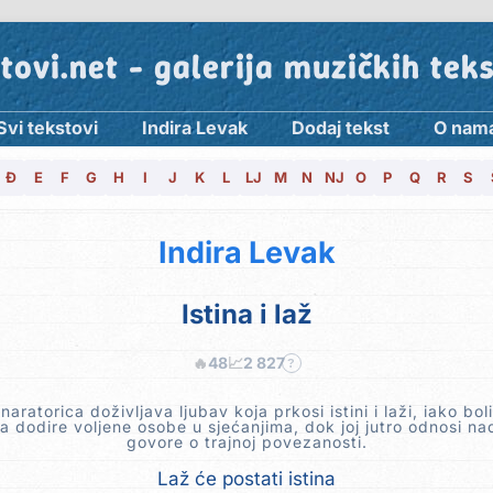
tovi.net - galerija muzičkih tek
Svi tekstovi
Indira Levak
Dodaj tekst
O nam
Đ
E
F
G
H
I
J
K
L
LJ
M
N
NJ
O
P
Q
R
S
Indira Levak
Istina i laž
🔥
48
📈
2 827
?
naratorica doživljava ljubav koja prkosi istini i laži, iako boli
a dodire voljene osobe u sjećanjima, dok joj jutro odnosi nad
govore o trajnoj povezanosti.
Laž će postati istina