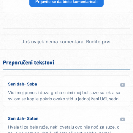
Prijavite se da biste komentarisali
Još uvijek nema komentara. Budite prvi!
Preporučeni tekstovi
Senidah
Soba
Vidi moj ponos i doza greha snimi moj bol suze su lek a sa
svilom se kopile pokrio ovako stid u jednoj ženi Uđi, sedni...
Senidah
Saten
Hvala ti za bele ruže, nek' cvetaju ovo nije noć za suze, o