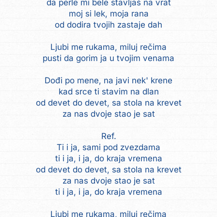
da perle mi bele stavljaš na vrat
moj si lek, moja rana
od dodira tvojih zastaje dah
Ljubi me rukama, miluj rečima
pusti da gorim ja u tvojim venama
Dođi po mene, na javi nek' krene
kad srce ti stavim na dlan
od devet do devet, sa stola na krevet
za nas dvoje stao je sat
Ref.
Ti i ja, sami pod zvezdama
ti i ja, i ja, do kraja vremena
od devet do devet, sa stola na krevet
za nas dvoje stao je sat
ti i ja, i ja, do kraja vremena
Ljubi me rukama, miluj rečima