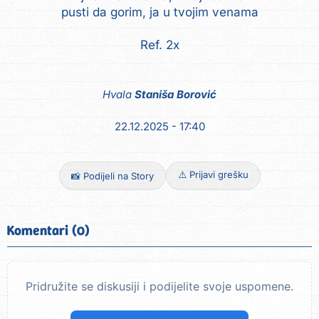
pusti da gorim, ja u tvojim venama
Ref. 2x
Hvala
Staniša Borović
22.12.2025 - 17:40
⚠️ Prijavi grešku
📸 Podijeli na Story
Komentari (0)
Pridružite se diskusiji i podijelite svoje uspomene.