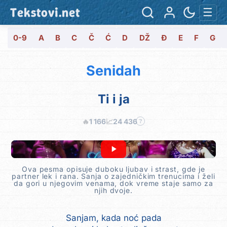
Tekstovi.net
☰
0-9
A
B
C
Č
Ć
D
DŽ
Đ
E
F
G
Senidah
Ti i ja
🔥
1 166
📈
24 436
?
Ova pesma opisuje duboku ljubav i strast, gde je
partner lek i rana. Sanja o zajedničkim trenucima i želi
da gori u njegovim venama, dok vreme staje samo za
njih dvoje.
Sanjam, kada noć pada