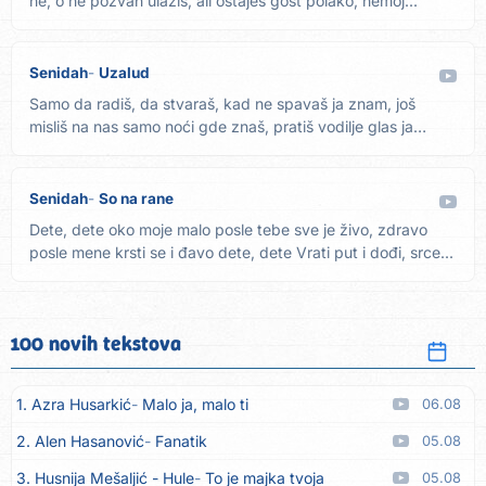
ne, o ne pozvan ulaziš, ali ostaješ gost polako, nemoj...
Senidah
Uzalud
Samo da radiš, da stvaraš, kad ne spavaš ja znam, još
misliš na nas samo noći gde znaš, pratiš vodilje glas ja
znam,...
Senidah
So na rane
Dete, dete oko moje malo posle tebe sve je živo, zdravo
posle mene krsti se i đavo dete, dete Vrati put i dođi, srce...
100 novih tekstova
1. Azra Husarkić
Malo ja, malo ti
06.08
2. Alen Hasanović
Fanatik
05.08
3. Husnija Mešaljić - Hule
To je majka tvoja
05.08