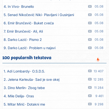
4. In Vivo
Brunello
05.08
5. Senad Nikočević Niki
Plavljani i Gusinjani
05.08
6. Emir Brunčević
Buket cveća
05.08
7. Emir Brunčević
Ali, Ali
05.08
8. Darko Lazić
Pismo 2
05.08
9. Darko Lazić
Problem u najavi
05.08
10. Aleksandra Đuranović
Kao zver
05.08
100 popularnih tekstova
11. Meliha Imširović
Čujem mili
05.08
1. Adi Lombardy
O.S.D.S.
13 407
12. Tereza Kesovija
Prvi cvijet
05.08
2. Jelena Karleuša
Sad je sve okej
12 285
13. Kopito
Ka´ list ol kaduje (Poput lista od kadulje)
05.08
3. Dino Merlin
Zbog tebe
11 284
14. Alen Polić
Rožica črljena
05.08
4. Mile Delija
Oras
9 461
15. Oliver Dragojević
Marjane, naš Marjane
05.08
5. Mitar Mirić
Dotakni me
9 298
16. Klapa Kaše Dubrovnik
Nisam srce našao na cesti
05.08