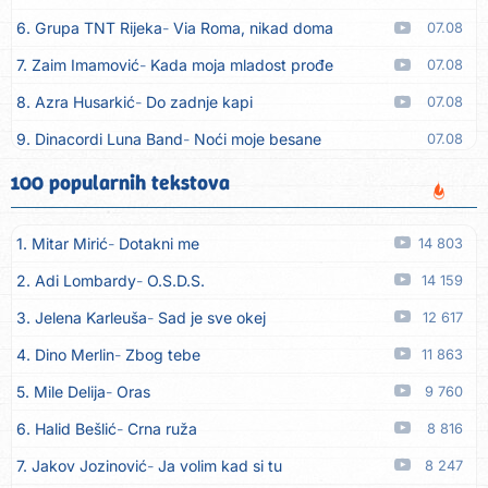
6. Grupa TNT Rijeka
Via Roma, nikad doma
07.08
7. Zaim Imamović
Kada moja mladost prođe
07.08
8. Azra Husarkić
Do zadnje kapi
07.08
9. Dinacordi Luna Band
Noći moje besane
07.08
10. Pet za 5
Pozdravi mi Stubicu
07.08
100 popularnih tekstova
11. Dinacordi Luna Band
Anđeo moj
07.08
1. Mitar Mirić
Dotakni me
14 803
12. Vesna Kartuš
Vrati se
07.08
2. Adi Lombardy
O.S.D.S.
14 159
13. Severina
Pozovi me ti (Anksiozna)
06.08
3. Jelena Karleuša
Sad je sve okej
12 617
14. Fidellio
Summer Time
06.08
4. Dino Merlin
Zbog tebe
11 863
15. Tereza Kesovija
Volim te
06.08
5. Mile Delija
Oras
9 760
16. Ruswaj
Sada znam, to je ljubav
06.08
6. Halid Bešlić
Crna ruža
8 816
17. Nemanja Panić
Daj mu sve što si dala meni
06.08
7. Jakov Jozinović
Ja volim kad si tu
8 247
18. Gustafi
Imala je oči pospane
06.08