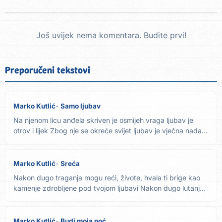
Još uvijek nema komentara. Budite prvi!
Preporučeni tekstovi
Marko Kutlić
Samo ljubav
Na njenom licu anđela skriven je osmijeh vraga ljubav je
otrov i lijek Zbog nje se okreće svijet ljubav je vječna nada...
Marko Kutlić
Sreća
Nakon dugo traganja mogu reći, živote, hvala ti brige kao
kamenje zdrobljene pod tvojom ljubavi Nakon dugo lutanja
mogu...
Marko Kutlić
Budi moja noć