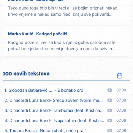
Tako puno toga htio bih ti reci ali se bojim priznati nekad
krivo vrijeme a nekad samo riječi znaju sve pokvariti...
Marko Kutlić
Kadgod poželiš
Kadgod poželiš, javi se kad s njim izgubiš čarobne sate,
potraži me jedan tren meni je dovoljan opet da oživim...
100 novih tekstova
1. Slobodan Batjarević Čobe
E borjako oro
07.08
2. Dinacordi Luna Band
Sreću zovem tvojim imenom (feat. Kristina Smetko)
07.08
3. Dinacordi Luna Band
Tamburaši (feat. Kristina Smetko)
07.08
4. Dinacordi Luna Band
Tvoja šutnja (feat. Kristina Smetko)
07.08
5. Tamara Brusić
Neću kuhat´, neću prat´
07.08