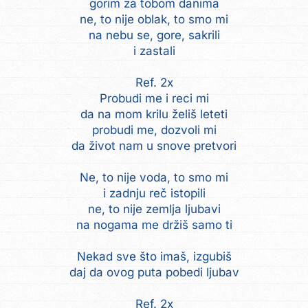
gorim za tobom danima
ne, to nije oblak, to smo mi
na nebu se, gore, sakrili
i zastali
Ref. 2x
Probudi me i reci mi
da na mom krilu želiš leteti
probudi me, dozvoli mi
da život nam u snove pretvori
Ne, to nije voda, to smo mi
i zadnju reč istopili
ne, to nije zemlja ljubavi
na nogama me držiš samo ti
Nekad sve što imaš, izgubiš
daj da ovog puta pobedi ljubav
Ref. 2x