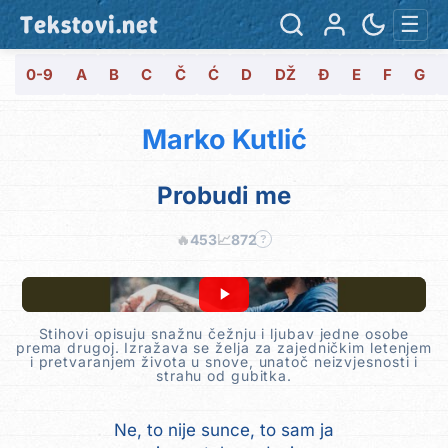
Tekstovi.net
☰
0-9
A
B
C
Č
Ć
D
DŽ
Đ
E
F
G
Marko Kutlić
Probudi me
🔥
453
📈
872
?
Stihovi opisuju snažnu čežnju i ljubav jedne osobe
prema drugoj. Izražava se želja za zajedničkim letenjem
i pretvaranjem života u snove, unatoč neizvjesnosti i
strahu od gubitka.
Ne, to nije sunce, to sam ja