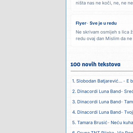
ništa nas ne koči, ne, ne n
sad sve...
Flyer
Sve je u redu
Ne skrivam osmijeh s lica ž
redu ovaj dan Mislim da ne 
sve je u...
100 novih tekstova
1. Slobodan Batjarević Čobe
E b
2. Dinacordi Luna Band
Sreću zov
3. Dinacordi Luna Band
Tambur
4. Dinacordi Luna Band
Tvoja š
5. Tamara Brusić
Neću kuhat