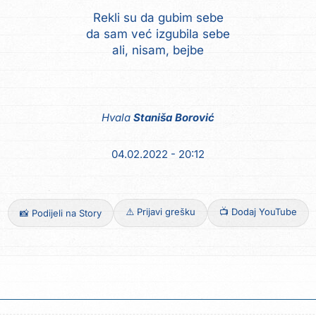
Rekli su da gubim sebe
da sam već izgubila sebe
ali, nisam, bejbe
Hvala
Staniša Borović
04.02.2022 - 20:12
⚠️ Prijavi grešku
📺 Dodaj YouTube
📸 Podijeli na Story