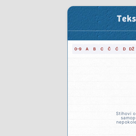
Teks
0-9
A
B
C
Č
Ć
D
DŽ
Stihovi 
samopo
nepokole