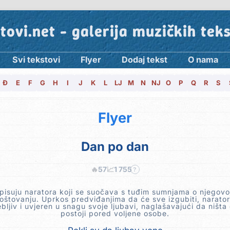
tovi.net - galerija muzičkih tek
Svi tekstovi
Flyer
Dodaj tekst
O nama
Đ
E
F
G
H
I
J
K
L
LJ
M
N
NJ
O
P
Q
R
S
Flyer
Dan po dan
🔥
57
📈
1 755
?
opisuju naratora koji se suočava s tuđim sumnjama o njegovoj 
štovanju. Uprkos predviđanjima da će sve izgubiti, narator
bljiv i uvjeren u snagu svoje ljubavi, naglašavajući da ništa
postoji pored voljene osobe.