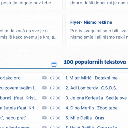
e postojim nigdje bez tebe
dobro došli dobar mi je dan
ljubavi sve više...
Flyer
Nismo rekli ne
elim da znaš da sve je u
Protiv svega mi smo bili i za l
misliš kako svemu je kraj ali,
nismo smjeli ali nismo rekli 
rekli...
100 popularnih tekstova
orjako oro
1. Mitar Mirić
Dotakni me
07.08
em tvojim imenom (feat. Kristina Smetko)
2. Adi Lombardy
O.S.D.S.
07.08
aši (feat. Kristina Smetko)
3. Jelena Karleuša
Sad je sve
07.08
utnja (feat. Kristina Smetko)
4. Dino Merlin
Zbog tebe
07.08
´, neću prat´
5. Mile Delija
Oras
07.08