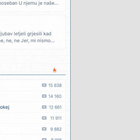
 poseban U njemu je naše
jubav letjeli grjesili kad
ne, ne, ne Jer, mi nismo
15 638
14 160
 okej
12 661
11 911
9 882