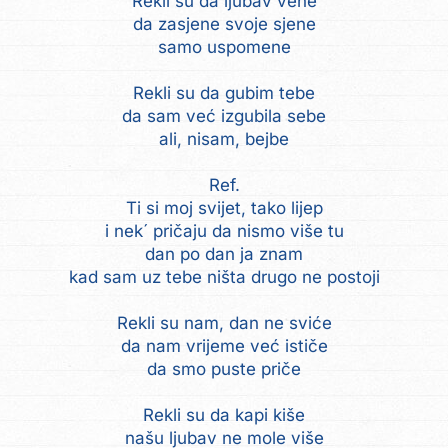
Rekli su da ljubav vene
da zasjene svoje sjene
samo uspomene
Rekli su da gubim tebe
da sam već izgubila sebe
ali, nisam, bejbe
Ref.
Ti si moj svijet, tako lijep
i nek´ pričaju da nismo više tu
dan po dan ja znam
kad sam uz tebe ništa drugo ne postoji
Rekli su nam, dan ne sviće
da nam vrijeme već ističe
da smo puste priče
Rekli su da kapi kiše
našu ljubav ne mole više