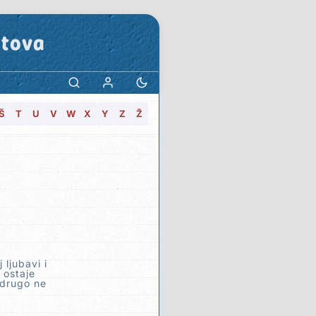
stova
Š
T
U
V
W
X
Y
Z
Ž
ljubavi i
 ostaje
 drugo ne