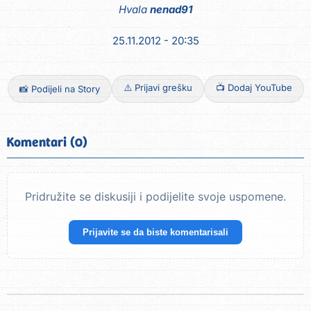
Hvala
nenad91
25.11.2012 - 20:35
⚠️ Prijavi grešku
📺 Dodaj YouTube
📸 Podijeli na Story
Komentari (0)
Pridružite se diskusiji i podijelite svoje uspomene.
Prijavite se da biste komentarisali