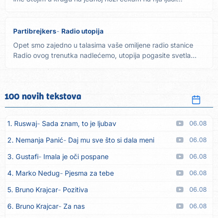
Partibrejkers
Radio utopija
Opet smo zajedno u talasima vaše omiljene radio stanice
Radio ovog trenutka nadlećemo, utopija pogasite svetla...
100 novih tekstova
1. Ruswaj
Sada znam, to je ljubav
06.08
2. Nemanja Panić
Daj mu sve što si dala meni
06.08
3. Gustafi
Imala je oči pospane
06.08
4. Marko Nedug
Pjesma za tebe
06.08
5. Bruno Krajcar
Pozitiva
06.08
6. Bruno Krajcar
Za nas
06.08