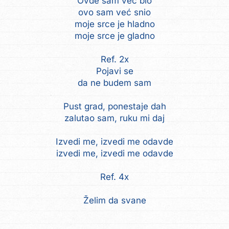
Ovde sam već bio
ovo sam već snio
moje srce je hladno
moje srce je gladno
Ref. 2x
Pojavi se
da ne budem sam
Pust grad, ponestaje dah
zalutao sam, ruku mi daj
Izvedi me, izvedi me odavde
izvedi me, izvedi me odavde
Ref. 4x
Želim da svane