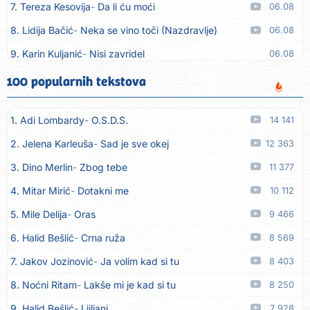
7. Tereza Kesovija
Da li ću moći
06.08
8. Lidija Bačić
Neka se vino toči (Nazdravlje)
06.08
9. Karin Kuljanić
Nisi zavridel
06.08
10. Tamara Brusić
Nigdi ni lipo ko doma
06.08
100 popularnih tekstova
11. Tamara Brusić
Biž´mo ća
06.08
1. Adi Lombardy
O.S.D.S.
14 141
12. Rusko Richie
Bila si, bila
06.08
2. Jelena Karleuša
Sad je sve okej
12 363
13. Rusko Richie
Ti i ja
06.08
3. Dino Merlin
Zbog tebe
11 377
14. Azra Husarkić
Ako treba
06.08
4. Mitar Mirić
Dotakni me
10 112
15. Azra Husarkić
Ljubavnice
06.08
5. Mile Delija
Oras
9 466
16. Azra Husarkić
Zakon jačeg
06.08
6. Halid Bešlić
Crna ruža
8 569
17. Azra Husarkić
Premalo
06.08
7. Jakov Jozinović
Ja volim kad si tu
8 403
18. Azra Husarkić
Omađijana
06.08
8. Noćni Ritam
Lakše mi je kad si tu
8 250
19. Azra Husarkić
Svaka žena
06.08
9. Halid Bešlić
Ljiljani
7 928