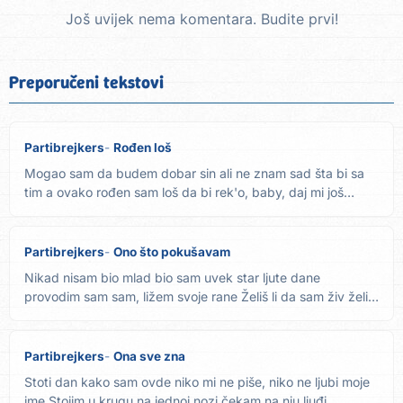
Još uvijek nema komentara. Budite prvi!
Preporučeni tekstovi
Partibrejkers
Rođen loš
Mogao sam da budem dobar sin ali ne znam sad šta bi sa
tim a ovako rođen sam loš da bi rek'o, baby, daj mi još
Rođen...
Partibrejkers
Ono što pokušavam
Nikad nisam bio mlad bio sam uvek star ljute dane
provodim sam sam, ližem svoje rane Želiš li da sam živ želiš
li da...
Partibrejkers
Ona sve zna
Stoti dan kako sam ovde niko mi ne piše, niko ne ljubi moje
ime Stojim u krugu na jednoj nozi čekam na nju ljuđi...