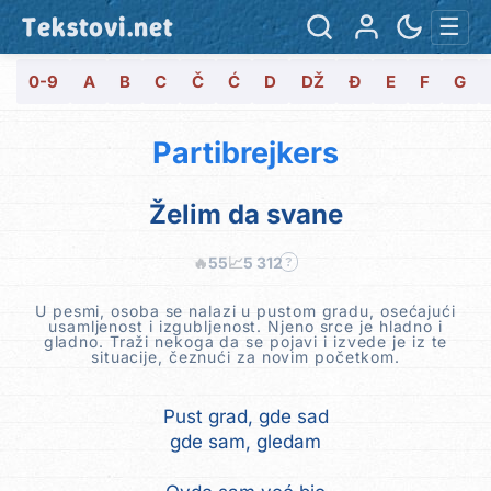
Tekstovi.net
☰
0-9
A
B
C
Č
Ć
D
DŽ
Đ
E
F
G
Partibrejkers
Želim da svane
🔥
55
📈
5 312
?
U pesmi, osoba se nalazi u pustom gradu, osećajući
usamljenost i izgubljenost. Njeno srce je hladno i
gladno. Traži nekoga da se pojavi i izvede je iz te
situacije, čeznući za novim početkom.
Pust grad, gde sad
gde sam, gledam