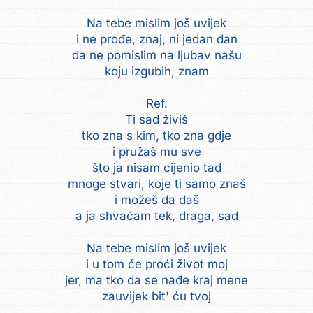
Na tebe mislim još uvijek
i ne prođe, znaj, ni jedan dan
da ne pomislim na ljubav našu
koju izgubih, znam
Ref.
Ti sad živiš
tko zna s kim, tko zna gdje
i pružaš mu sve
što ja nisam cijenio tad
mnoge stvari, koje ti samo znaš
i možeš da daš
a ja shvaćam tek, draga, sad
Na tebe mislim još uvijek
i u tom će proći život moj
jer, ma tko da se nađe kraj mene
zauvijek bit' ću tvoj