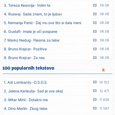
3. Tereza Kesovija
Volim te
06.08
4. Ruswaj
Sada znam, to je ljubav
06.08
5. Nemanja Panić
Daj mu sve što si dala meni
06.08
6. Gustafi
Imala je oči pospane
06.08
7. Marko Nedug
Pjesma za tebe
06.08
8. Bruno Krajcar
Pozitiva
06.08
9. Bruno Krajcar
Za nas
06.08
10. Tereza Kesovija
Da li ću moći
06.08
100 popularnih tekstova
11. Lidija Bačić
Neka se vino toči (Nazdravlje)
06.08
1. Adi Lombardy
O.S.D.S.
14 152
12. Karin Kuljanić
Nisi zavridel
06.08
2. Jelena Karleuša
Sad je sve okej
12 471
13. Tamara Brusić
Nigdi ni lipo ko doma
06.08
3. Mitar Mirić
Dotakni me
11 938
14. Tamara Brusić
Biž´mo ća
06.08
4. Dino Merlin
Zbog tebe
11 587
15. Rusko Richie
Bila si, bila
06.08