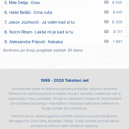
5. Mile Delija
Oras
9 505
16. Rusko Richie
Ti i ja
06.08
6. Halid Bešlić
Crna ruža
8 641
17. Azra Husarkić
Ako treba
06.08
7. Jakov Jozinović
Ja volim kad si tu
8 326
18. Azra Husarkić
Ljubavnice
06.08
8. Noćni Ritam
Lakše mi je kad si tu
8 177
19. Azra Husarkić
Zakon jačeg
06.08
9. Aleksandra Prijović
Kababa
7 897
20. Azra Husarkić
Premalo
06.08
Sortirano po broju pregleda zadnjih 30 dana.
10. Halid Bešlić
Ljiljani
7 850
21. Azra Husarkić
Omađijana
06.08
11. Aleksandra Prijović
Macho man
7 358
22. Azra Husarkić
Svaka žena
06.08
12. Faraon
Hello Kitty
7 305
23. Azra Husarkić
Svirajte mu onu našu
06.08
1999 - 2026 Tekstovi.net
13. Noćni Ritam
Rekla si mi
6 888
24. Azra Husarkić
Oče i majko
06.08
Sva autorska prava na tekstove pjesama pripadaju njihovim autorima.
14. Karlo!
Mon amour
6 397
25. Azra Husarkić
Malo ja, malo ti
06.08
Tekstovi.net zadržava prava na vlastiti vizualni identitet, redakcijski rad te
organizaciju i bazu podataka. Strogo je zabranjeno masovno (automatsko)
15. Vesna Zmijanac
Ovo u grudima
6 352
26. Alen Hasanović
Fanatik
05.08
preuzimanje (scraping) i neovlašteno kopiranje naše baze tekstova na
druge portale bez odobrenja.
16. Džej Ramadanovski
Ova mačka do mene
5 939
27. Husnija Mešaljić - Hule
To je majka tvoja
05.08
Tekstovi.net je najveća galerija muzičkih tekstova sa područja Bosne i
17. Amira Medunjanin
Pjevat ćemo šta nam srce zna
5 899
Hercegovine, Crne Gore, Hrvatske i Srbije. Ovdje možete pronaći tačne i
28. In Vivo
Brunello
05.08
provjerene stihove vaših omiljenih pjesama.