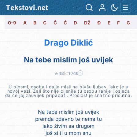
Tekstovi.net
☰
0-9
A
B
C
Č
Ć
D
DŽ
Đ
E
F
G
Drago Diklić
Na tebe mislim još uvijek
🔥
48
📈
1 746
?
U pjesmi, osoba i dalje misli na bivšu ljubav, iako je u
novoj vezi. Žali što nije cijenila tu osobu ranije i osjeća
da će joj zauvijek pripadati. Prošlost je snažno prisutna.
Na tebe mislim još uvijek
premda odavno te nema tu
iako živim sa drugom
još si ti u mom snu