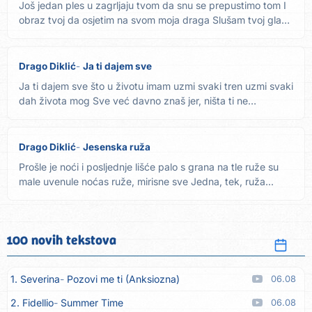
Još jedan ples u zagrljaju tvom da snu se prepustimo tom I
obraz tvoj da osjetim na svom moja draga Slušam tvoj glas
u...
Drago Diklić
Ja ti dajem sve
Ja ti dajem sve što u životu imam uzmi svaki tren uzmi svaki
dah života mog Sve već davno znaš jer, ništa ti ne
skrivam...
Drago Diklić
Jesenska ruža
Prošle je noći i posljednje lišće palo s grana na tle ruže su
male uvenule noćas ruže, mirisne sve Jedna, tek, ruža...
100 novih tekstova
1. Severina
Pozovi me ti (Anksiozna)
06.08
2. Fidellio
Summer Time
06.08