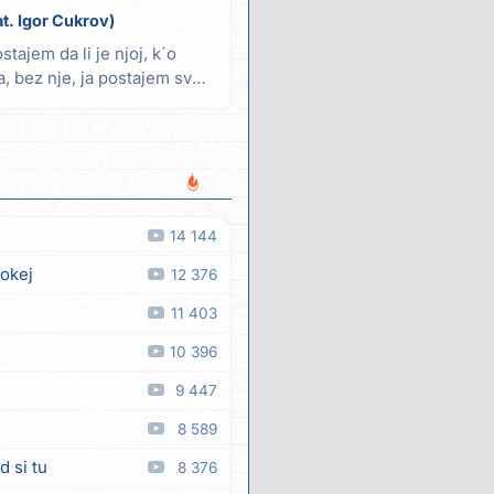
at. Igor Cukrov)
stajem da li je njoj, k´o
a, bez nje, ja postajem sve
14 144
 okej
12 376
11 403
10 396
9 447
8 589
d si tu
8 376