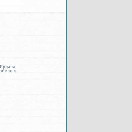
 Pjesma
uočeno s