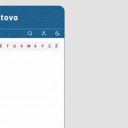
stova
Š
T
U
V
W
X
Y
Z
Ž