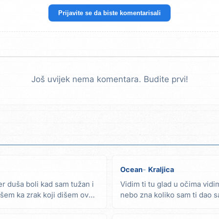
Prijavite se da biste komentarisali
Još uvijek nema komentara. Budite prvi!
Ocean
Kraljica
r duša boli kad sam tužan i
Vidim ti tu glad u očima vidi
em ka zrak koji dišem ove
nebo zna koliko sam ti dao 
volio...