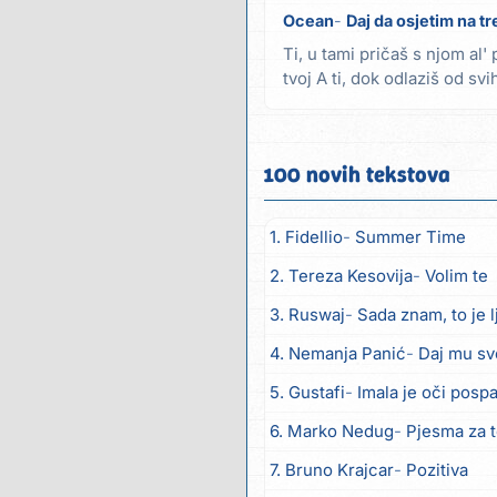
Ocean
Daj da osjetim na tr
Ti, u tami pričaš s njom al
tvoj A ti, dok odlaziš od sv
baci...
100 novih tekstova
1. Fidellio
Summer Time
2. Tereza Kesovija
Volim te
3. Ruswaj
Sada znam, to je 
4. Nemanja Panić
Daj mu sv
5. Gustafi
Imala je oči posp
6. Marko Nedug
Pjesma za 
7. Bruno Krajcar
Pozitiva