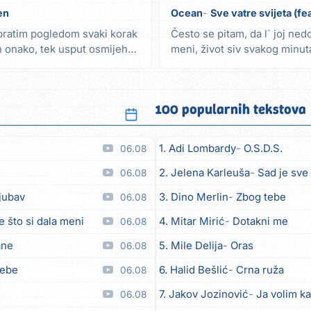
en
Ocean
Sve vatre svijeta (fe
' pratim pogledom svaki korak
Često se pitam, da l´ joj nedo
ih onako, tek usput osmijeh
meni, život siv svakog minut
više...
100 popularnih tekstova
1. Adi Lombardy
O.S.D.S.
06.08
2. Jelena Karleuša
Sad je sve
06.08
ljubav
3. Dino Merlin
Zbog tebe
06.08
e što si dala meni
4. Mitar Mirić
Dotakni me
06.08
ane
5. Mile Delija
Oras
06.08
tebe
6. Halid Bešlić
Crna ruža
06.08
7. Jakov Jozinović
Ja volim ka
06.08