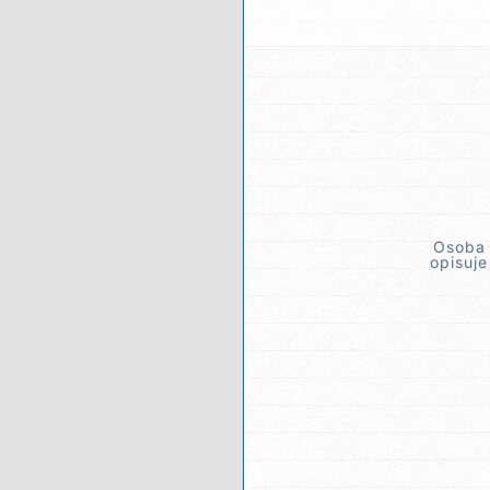
Osoba 
opisuje