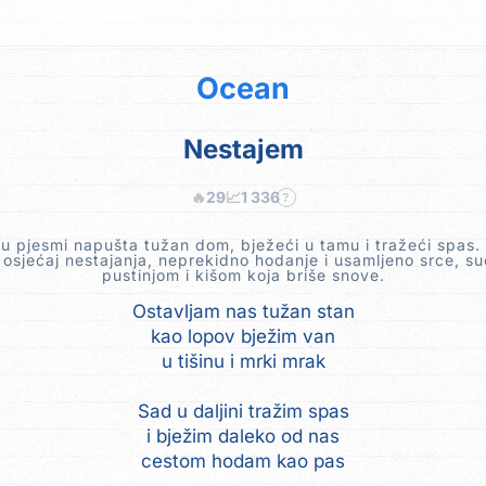
Ocean
Nestajem
🔥
29
📈
1 336
?
u pjesmi napušta tužan dom, bježeći u tamu i tražeći spas.
 osjećaj nestajanja, neprekidno hodanje i usamljeno srce, s
pustinjom i kišom koja briše snove.
Ostavljam nas tužan stan
kao lopov bježim van
u tišinu i mrki mrak
Sad u daljini tražim spas
i bježim daleko od nas
cestom hodam kao pas