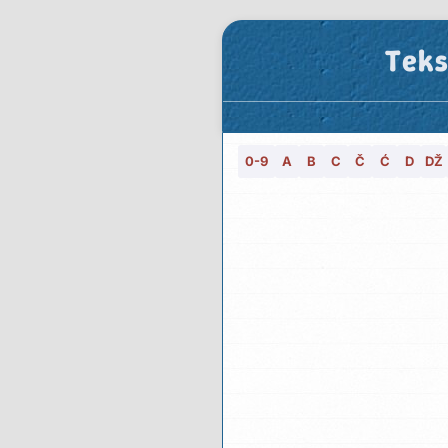
Teks
0-9
A
B
C
Č
Ć
D
DŽ