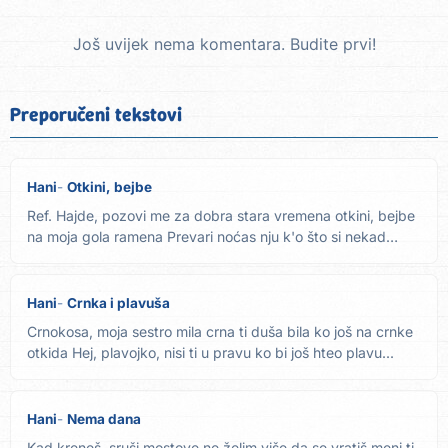
Još uvijek nema komentara. Budite prvi!
Preporučeni tekstovi
Hani
Otkini, bejbe
Ref. Hajde, pozovi me za dobra stara vremena otkini, bejbe
na moja gola ramena Prevari noćas nju k'o što si nekad
mene...
Hani
Crnka i plavuša
Crnokosa, moja sestro mila crna ti duša bila ko još na crnke
otkida Hej, plavojko, nisi ti u pravu ko bi još hteo plavu...
Hani
Nema dana
Kad kreneš, sruši mostove ne želim više da se vratiš meni ti