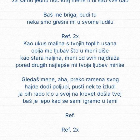
za samo jednu noć kraj mene ti bi sad sve dao
Baš me briga, budi tu
neka smo grešni mi u svome ludilu
Ref. 2x
Kao ukus malina s tvojih toplih usana
opija me ljubav što u meni diše
kao stara haljina, meni od svih najdraža
pored drugih najlepše mi tvoja ljubav miriše
Gledaš mene, aha, preko ramena svog
hajde dođi poljubi, pusti nek te izludi
ja bih rado k'o u svoj na krevet došla tvoj
baš je lepo kad se sami igramo u tami
Ref.
Ref. 2x