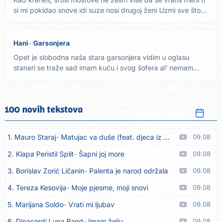
si mi pokidao snove idi suze nosi drugoj ženi Uzmi sve što...
Hani
Garsonjera
Opet je slobodna naša stara garsonjera vidim u oglasu
stanari se traže sad imam kuću i svog šofera al' nemam
sreće,...
100 novih tekstova
1. Mauro Staraj
Matujac va duše (feat. djeca iz Matulja)
09.08
2. Klapa Peristil Split
Šapni joj more
09.08
3. Borislav Zorić Ličanin
Palenta je narod održala
09.08
4. Tereza Kesovija
Moje pjesme, moji snovi
09.08
5. Marijana Soldo
Vrati mi ljubav
09.08
6. Dinacordi Luna Band
Imam želju
09.08