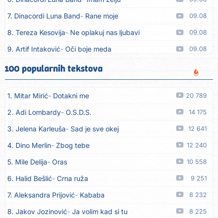
7. Dinacordi Luna Band
Rane moje
09.08
8. Tereza Kesovija
Ne oplakuj nas ljubavi
09.08
9. Artif Intaković
Oči boje meda
09.08
10. Rifat Tepić
Iza tamnih zavjesa
09.08
100 popularnih tekstova
11. Dinacordi Luna Band
Srce svoje neću drugoj dati
09.08
1. Mitar Mirić
Dotakni me
20 789
12. Dreletronic
Vumrl mi je pajcek moj
08.08
2. Adi Lombardy
O.S.D.S.
14 175
13. Dinacordi Luna Band
Zora plava
08.08
3. Jelena Karleuša
Sad je sve okej
12 641
14. Dinacordi Luna Band
Imam sve, fališ ti
08.08
4. Dino Merlin
Zbog tebe
12 240
15. Dinacordi Luna Band
Prijatelji stari
08.08
5. Mile Delija
Oras
10 558
16. Dinacordi Luna Band
Nikada saznati neću
08.08
6. Halid Bešlić
Crna ruža
9 251
17. Tereza Kesovija
Ljubavi nestaju
08.08
7. Aleksandra Prijović
Kababa
8 232
18. Tereza Kesovija
Trebaš mi noćas
08.08
8. Jakov Jozinović
Ja volim kad si tu
8 225
19. Slobodan Batjarević Čobe
E borjako oro
07.08