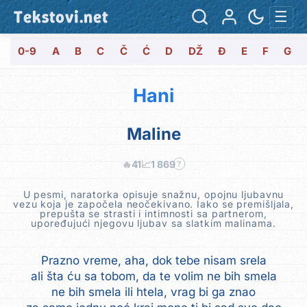
Tekstovi.net
☰
0-9
A
B
C
Č
Ć
D
DŽ
Đ
E
F
G
Hani
Maline
🔥
41
📈
1 869
?
U pesmi, naratorka opisuje snažnu, opojnu ljubavnu
vezu koja je započela neočekivano. Iako se premišljala,
prepušta se strasti i intimnosti sa partnerom,
upoređujući njegovu ljubav sa slatkim malinama.
Prazno vreme, aha, dok tebe nisam srela
ali šta ću sa tobom, da te volim ne bih smela
ne bih smela ili htela, vrag bi ga znao