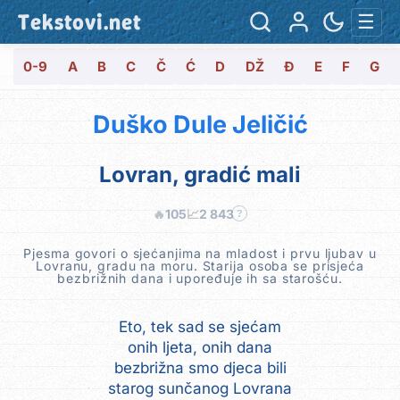
Tekstovi.net
☰
0-9
A
B
C
Č
Ć
D
DŽ
Đ
E
F
G
Duško Dule Jeličić
Lovran, gradić mali
🔥
105
📈
2 843
?
Pjesma govori o sjećanjima na mladost i prvu ljubav u
Lovranu, gradu na moru. Starija osoba se prisjeća
bezbrižnih dana i upoređuje ih sa starošću.
Eto, tek sad se sjećam
onih ljeta, onih dana
bezbrižna smo djeca bili
starog sunčanog Lovrana