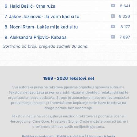
6. Halid Bešlić
Crna ruža
8 641
17. Azra Husarkić
Ako treba
06.08
7. Jakov Jozinović
Ja volim kad si tu
8 326
18. Azra Husarkić
Ljubavnice
06.08
8. Noćni Ritam
Lakše mi je kad si tu
8 177
19. Azra Husarkić
Zakon jačeg
06.08
9. Aleksandra Prijović
Kababa
7 897
20. Azra Husarkić
Premalo
06.08
Sortirano po broju pregleda zadnjih 30 dana.
10. Halid Bešlić
Ljiljani
7 850
21. Azra Husarkić
Omađijana
06.08
11. Aleksandra Prijović
Macho man
7 358
22. Azra Husarkić
Svaka žena
06.08
12. Faraon
Hello Kitty
7 305
23. Azra Husarkić
Svirajte mu onu našu
06.08
1999 - 2026 Tekstovi.net
13. Noćni Ritam
Rekla si mi
6 888
24. Azra Husarkić
Oče i majko
06.08
Sva autorska prava na tekstove pjesama pripadaju njihovim autorima.
14. Karlo!
Mon amour
6 397
25. Azra Husarkić
Malo ja, malo ti
06.08
Tekstovi.net zadržava prava na vlastiti vizualni identitet, redakcijski rad te
organizaciju i bazu podataka. Strogo je zabranjeno masovno (automatsko)
15. Vesna Zmijanac
Ovo u grudima
6 352
26. Alen Hasanović
Fanatik
05.08
preuzimanje (scraping) i neovlašteno kopiranje naše baze tekstova na
druge portale bez odobrenja.
16. Džej Ramadanovski
Ova mačka do mene
5 939
27. Husnija Mešaljić - Hule
To je majka tvoja
05.08
Tekstovi.net je najveća galerija muzičkih tekstova sa područja Bosne i
17. Amira Medunjanin
Pjevat ćemo šta nam srce zna
5 899
Hercegovine, Crne Gore, Hrvatske i Srbije. Ovdje možete pronaći tačne i
28. In Vivo
Brunello
05.08
provjerene stihove vaših omiljenih pjesama.
18. Aco Pejović
Sve ti dugujem
5 433
29. Senad Nikočević Niki
Plavljani i Gusinjani
05.08
Politika privatnosti
|
Politika kolačića
|
Uslovi korištenja