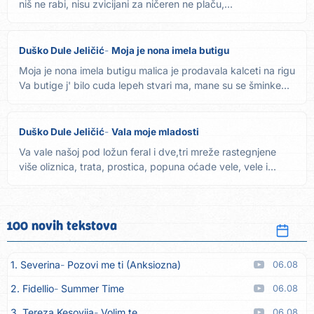
niš ne rabi, nisu zvicijani za ničeren ne plaču,...
Duško Dule Jeličić
Moja je nona imela butigu
Moja je nona imela butigu malica je prodavala kalceti na rigu
Va butige j' bilo cuda lepeh stvari ma, mane su se šminke...
Duško Dule Jeličić
Vala moje mladosti
Va vale našoj pod ložun feral i dve,tri mreže rastegnjene
više oliznica, trata, prostica, popuna oćade vele, vele i...
100 novih tekstova
1. Severina
Pozovi me ti (Anksiozna)
06.08
2. Fidellio
Summer Time
06.08
3. Tereza Kesovija
Volim te
06.08