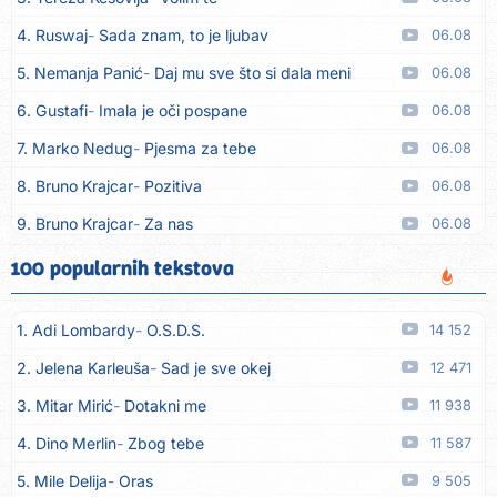
4. Ruswaj
Sada znam, to je ljubav
06.08
5. Nemanja Panić
Daj mu sve što si dala meni
06.08
6. Gustafi
Imala je oči pospane
06.08
7. Marko Nedug
Pjesma za tebe
06.08
8. Bruno Krajcar
Pozitiva
06.08
9. Bruno Krajcar
Za nas
06.08
10. Tereza Kesovija
Da li ću moći
06.08
100 popularnih tekstova
11. Lidija Bačić
Neka se vino toči (Nazdravlje)
06.08
1. Adi Lombardy
O.S.D.S.
14 152
12. Karin Kuljanić
Nisi zavridel
06.08
2. Jelena Karleuša
Sad je sve okej
12 471
13. Tamara Brusić
Nigdi ni lipo ko doma
06.08
3. Mitar Mirić
Dotakni me
11 938
14. Tamara Brusić
Biž´mo ća
06.08
4. Dino Merlin
Zbog tebe
11 587
15. Rusko Richie
Bila si, bila
06.08
5. Mile Delija
Oras
9 505
16. Rusko Richie
Ti i ja
06.08