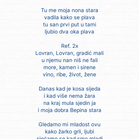
Tu me moja nona stara
vadila kako se plava
tu san prvi put u tami
ljubio dva oka plava
Ref. 2x
Lovran, Lovran, gradić mali
u njemu nan niš ne fali
more, kamen i sirene
vino, ribe, život, žene
Danas kad je kosa sijeda
i kad više nema žara
na kraj mula sjedin ja
i moja dobra Bepina stara
Gledamo mi mladost ovu
kako žarko grli, ljubi
sjećamo se kad smo mladi