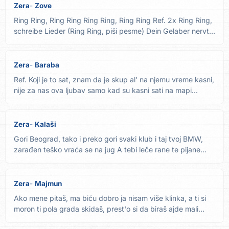
Zera
Zove
Ring Ring, Ring Ring Ring Ring, Ring Ring Ref. 2x Ring Ring,
schreibe Lieder (Ring Ring, piši pesme) Dein Gelaber nervt...
Zera
Baraba
Ref. Koji je to sat, znam da je skup al' na njemu vreme kasni,
nije za nas ova ljubav samo kad su kasni sati na mapi...
Zera
Kalaši
Gori Beograd, tako i preko gori svaki klub i taj tvoj BMW,
zarađen teško vraća se na jug A tebi leče rane te pijane...
Zera
Majmun
Ako mene pitaš, ma biću dobro ja nisam više klinka, a ti si
moron ti pola grada skidaš, prest'o si da biraš ajde mali...