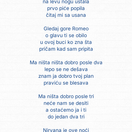
na levu nogu ustala
prvo piće popila
čitaj mi sa usana
Gledaj gore Romeo
o glavu ti se obilo
u ovoj buci ko zna šta
pričam kad sam pripita
Ma ništa ništa dobro posle dva
lepo se ne dešava
znam ja dobro tvoj plan
praviću se blesava
Ma ništa dobro posle tri
neće nam se desiti
a ostaćemo ja i ti
do jedan dva tri
Nirvana je ove noći