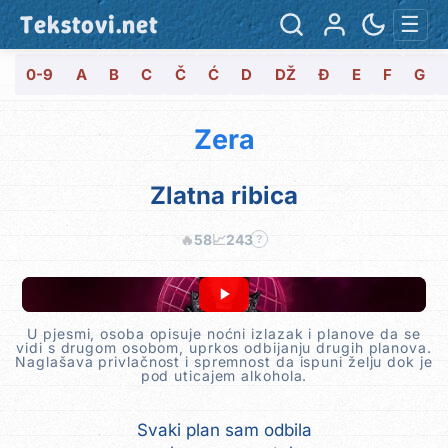
Tekstovi.net
☰
0-9
A
B
C
Č
Ć
D
DŽ
Đ
E
F
G
Zera
Zlatna ribica
🔥
58
📈
243
?
U pjesmi, osoba opisuje noćni izlazak i planove da se
vidi s drugom osobom, uprkos odbijanju drugih planova.
Naglašava privlačnost i spremnost da ispuni želju dok je
pod uticajem alkohola.
Svaki plan sam odbila