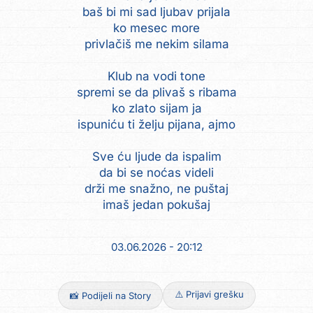
baš bi mi sad ljubav prijala
ko mesec more
privlačiš me nekim silama
Klub na vodi tone
spremi se da plivaš s ribama
ko zlato sijam ja
ispuniću ti želju pijana, ajmo
Sve ću ljude da ispalim
da bi se noćas videli
drži me snažno, ne puštaj
imaš jedan pokušaj
03.06.2026 - 20:12
⚠️ Prijavi grešku
📸 Podijeli na Story