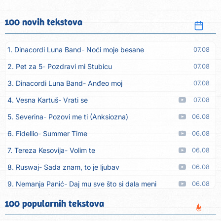
100 novih tekstova
1. Dinacordi Luna Band
Noći moje besane
07.08
2. Pet za 5
Pozdravi mi Stubicu
07.08
3. Dinacordi Luna Band
Anđeo moj
07.08
4. Vesna Kartuš
Vrati se
07.08
5. Severina
Pozovi me ti (Anksiozna)
06.08
6. Fidellio
Summer Time
06.08
7. Tereza Kesovija
Volim te
06.08
8. Ruswaj
Sada znam, to je ljubav
06.08
9. Nemanja Panić
Daj mu sve što si dala meni
06.08
10. Gustafi
Imala je oči pospane
06.08
100 popularnih tekstova
11. Marko Nedug
Pjesma za tebe
06.08