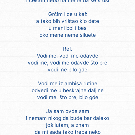
i čekam nebo na mene da se sruši
Grčim lice u kež
a tako bih vrištao k'o dete
u meni bol i bes
oko mene neme siluete
Ref.
Vodi me, vodi me odavde
vodi me, vodi me odavde što pre
vodi me bilo gde
Vodi me iz ambisa rutine
odvedi me u beskrajne daljine
vodi me, što pre, bilo gde
Ja sam ovde sam
i nemam nikog da bude bar daleko
još lutam, a znam
da mi sada tako treba neko