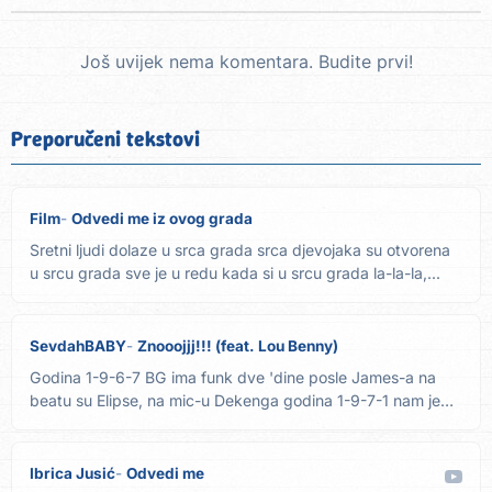
Još uvijek nema komentara. Budite prvi!
Preporučeni tekstovi
Film
Odvedi me iz ovog grada
Sretni ljudi dolaze u srca grada srca djevojaka su otvorena
u srcu grada sve je u redu kada si u srcu grada la-la-la,...
SevdahBABY
Znooojjj!!! (feat. Lou Benny)
Godina 1-9-6-7 BG ima funk dve 'dine posle James-a na
beatu su Elipse, na mic-u Dekenga godina 1-9-7-1 nam je
dala...
Ibrica Jusić
Odvedi me