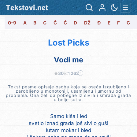
Tekstovi.net
☰
0-9
A
B
C
Č
Ć
D
DŽ
Đ
E
F
G
Lost Picks
Vodi me
🔥
30
📈
1 262
?
Tekst pesme opisuje osobu koja se oseća izgubljeno i
zarobljeno u monotoniji, usamljenu i umornu od
problema. Ona želi da pobegne iz sivila i smrada grada
u bolje sutra.
Samo kiša i led
svetlo iznad grada još sivilo guši
lutam mokar i bled