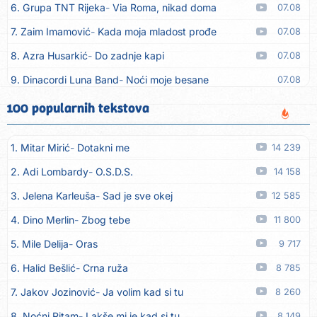
6. Grupa TNT Rijeka
Via Roma, nikad doma
07.08
7. Zaim Imamović
Kada moja mladost prođe
07.08
8. Azra Husarkić
Do zadnje kapi
07.08
9. Dinacordi Luna Band
Noći moje besane
07.08
10. Pet za 5
Pozdravi mi Stubicu
07.08
100 popularnih tekstova
11. Dinacordi Luna Band
Anđeo moj
07.08
1. Mitar Mirić
Dotakni me
14 239
12. Vesna Kartuš
Vrati se
07.08
2. Adi Lombardy
O.S.D.S.
14 158
13. Severina
Pozovi me ti (Anksiozna)
06.08
3. Jelena Karleuša
Sad je sve okej
12 585
14. Fidellio
Summer Time
06.08
4. Dino Merlin
Zbog tebe
11 800
15. Tereza Kesovija
Volim te
06.08
5. Mile Delija
Oras
9 717
16. Ruswaj
Sada znam, to je ljubav
06.08
6. Halid Bešlić
Crna ruža
8 785
17. Nemanja Panić
Daj mu sve što si dala meni
06.08
7. Jakov Jozinović
Ja volim kad si tu
8 260
18. Gustafi
Imala je oči pospane
06.08
8. Noćni Ritam
Lakše mi je kad si tu
8 149