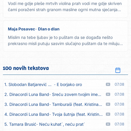
Vodi me gdje pleše mrtvih violina prah vodi me gdje skriven
čami poraženi strah granom masline ogrni mutna sjećanja...
Maja Posavec
Dlan o dlan
Mislim na tebe ljubav je to puštam da se događa nešto
prekrasno misli putuju sasvim slučajno puštam da te miluju
dok...
100 novih tekstova
1. Slobodan Batjarević Čobe
E borjako oro
07.08
2. Dinacordi Luna Band
Sreću zovem tvojim imenom (feat. Kristina Smetko)
07.08
3. Dinacordi Luna Band
Tamburaši (feat. Kristina Smetko)
07.08
4. Dinacordi Luna Band
Tvoja šutnja (feat. Kristina Smetko)
07.08
5. Tamara Brusić
Neću kuhat´, neću prat´
07.08