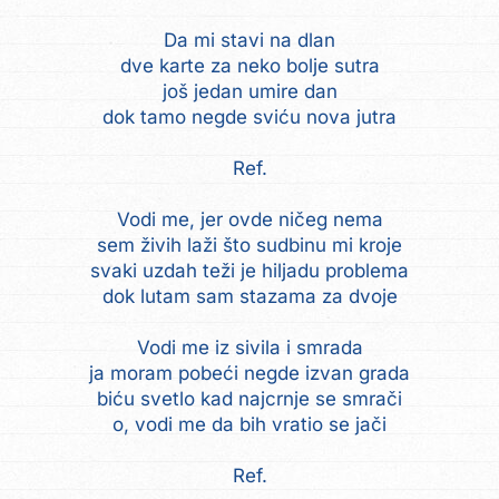
Da mi stavi na dlan
dve karte za neko bolje sutra
još jedan umire dan
dok tamo negde sviću nova jutra
Ref.
Vodi me, jer ovde ničeg nema
sem živih laži što sudbinu mi kroje
svaki uzdah teži je hiljadu problema
dok lutam sam stazama za dvoje
Vodi me iz sivila i smrada
ja moram pobeći negde izvan grada
biću svetlo kad najcrnje se smrači
o, vodi me da bih vratio se jači