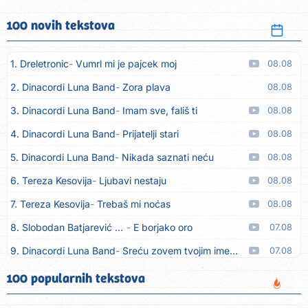
100 novih tekstova
1. Dreletronic
Vumrl mi je pajcek moj
08.08
2. Dinacordi Luna Band
Zora plava
08.08
3. Dinacordi Luna Band
Imam sve, fališ ti
08.08
4. Dinacordi Luna Band
Prijatelji stari
08.08
5. Dinacordi Luna Band
Nikada saznati neću
08.08
6. Tereza Kesovija
Ljubavi nestaju
08.08
7. Tereza Kesovija
Trebaš mi noćas
08.08
8. Slobodan Batjarević Čobe
E borjako oro
07.08
9. Dinacordi Luna Band
Sreću zovem tvojim imenom (feat. Kristina Smetko)
07.08
10. Dinacordi Luna Band
Tamburaši (feat. Kristina Smetko)
07.08
100 popularnih tekstova
11. Dinacordi Luna Band
Tvoja šutnja (feat. Kristina Smetko)
07.08