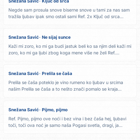
Snežana Savić
Ključ od srca
Negde sam prosula snove biserne snove u tami za nas sam
tražila ljubav ipak smo ostali sami Ref. 2x Ključ od srca
sam...
Snežana Savić
Ne sijaj sunce
Kaži mi zoro, ko mi ga budi jastuk beli ko sa njim deli kaži mi
zoro, ko mi ga ljubi zbog koga mene više ne želi Ref....
Snežana Savić
Prelila se čaša
Prelila se čaša poteklo je vino rumeno ko ljubav u srcima
našim Prelila se čaša a to nešto znači pomalo se kraja
naše...
Snežana Savić
Pijmo, pijmo
Ref. Pijmo, pijmo ove noći i bez vina i bez čaša hej, ljubavi
toči, toči ova noć je samo naša Pogasi svetla, dragi, ja...