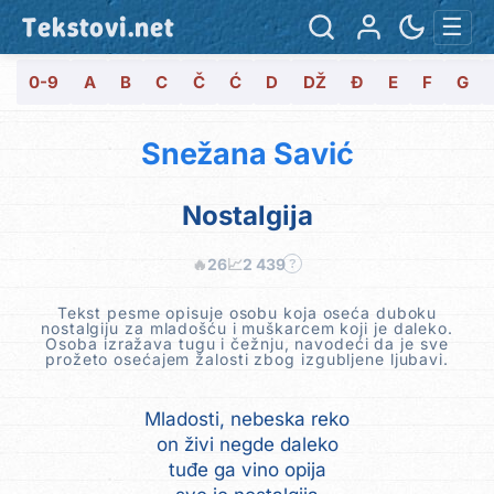
Tekstovi.net
☰
0-9
A
B
C
Č
Ć
D
DŽ
Đ
E
F
G
Snežana Savić
Nostalgija
🔥
26
📈
2 439
?
Tekst pesme opisuje osobu koja oseća duboku
nostalgiju za mladošću i muškarcem koji je daleko.
Osoba izražava tugu i čežnju, navodeći da je sve
prožeto osećajem žalosti zbog izgubljene ljubavi.
Mladosti, nebeska reko
on živi negde daleko
tuđe ga vino opija