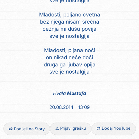
sve je nostalgija
Mladosti, poljano cvetna
bez njega nisam srećna
čežnja mi dušu povija
sve je nostalgija
Mladosti, pijana noći
on nikad neće doći
druga ga ljubav opija
sve je nostalgija
Hvala
Mustafa
20.08.2014 - 13:09
⚠️ Prijavi grešku
📺 Dodaj YouTube
📸 Podijeli na Story