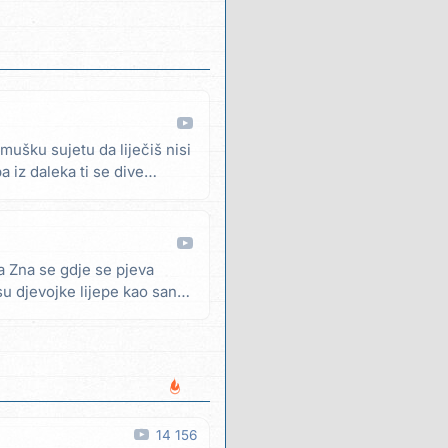
 mušku sujetu da liječiš nisi
pa iz daleka ti se dive
a Zna se gdje se pjeva
su djevojke lijepe kao san
14 156