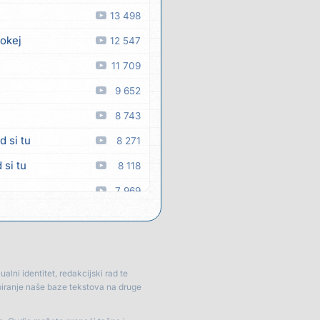
13 498
 okej
12 547
11 709
9 652
8 743
d si tu
8 271
 si tu
8 118
7 969
7 829
 man
7 355
7 274
lni identitet, redakcijski rad te
piranje naše baze tekstova na druge
6 739
dima
6 441