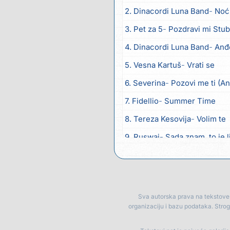
2. Dinacordi Luna Band
Noć
3. Pet za 5
Pozdravi mi Stub
4. Dinacordi Luna Band
Anđ
5. Vesna Kartuš
Vrati se
6. Severina
Pozovi me ti (A
7. Fidellio
Summer Time
8. Tereza Kesovija
Volim te
9. Ruswaj
Sada znam, to je 
10. Nemanja Panić
Daj mu sv
11. Gustafi
Imala je oči pos
12. Marko Nedug
Pjesma za
Sva autorska prava na tekstove p
organizaciju i bazu podataka. Stro
13. Bruno Krajcar
Pozitiva
14. Bruno Krajcar
Za nas