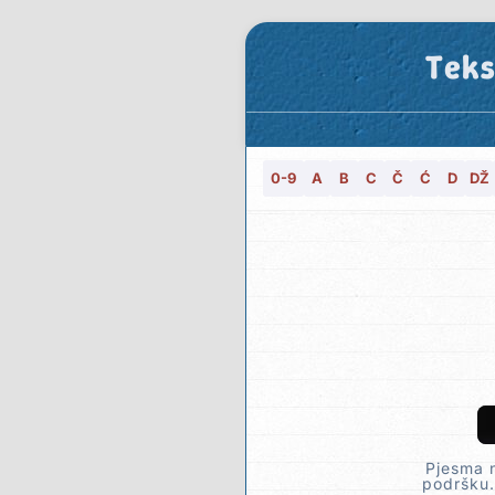
Teks
0-9
A
B
C
Č
Ć
D
DŽ
Pjesma n
podršku.