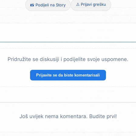
⚠️ Prijavi grešku
📸 Podijeli na Story
Pridružite se diskusiji i podijelite svoje uspomene.
Prijavite se da biste komentarisali
Još uvijek nema komentara. Budite prvi!