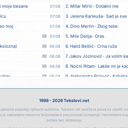
i moje besane
2. Mitar Mirić
Dotakni me
07.08
icu
3. Jelena Karleuša
Sad je sve
07.08
eo moj
4. Dino Merlin
Zbog tebe
07.08
5. Mile Delija
Oras
07.08
nksiozna)
6. Halid Bešlić
Crna ruža
06.08
7. Jakov Jozinović
Ja volim ka
06.08
8. Noćni Ritam
Lakše mi je kad
06.08
ljubav
9. Aleksandra Prijović
Kababa
06.08
e što si dala meni
10. Halid Bešlić
Ljiljani
06.08
pane
11. Aleksandra Prijović
Macho
06.08
1999 - 2026 Tekstovi.net
 tebe
12. Faraon
Hello Kitty
06.08
jesama pripadaju njihovim autorima. Tekstovi.net zadržava prava na vlastiti vizua
go je zabranjeno masovno (automatsko) preuzimanje (scraping) i neovlašteno ko
13. Noćni Ritam
Rekla si mi
06.08
portale bez odobrenja.
14. Vesna Zmijanac
Ovo u gru
06.08