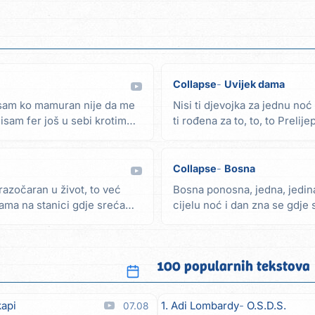
Collapse
Uvijek dama
d sam ko mamuran nije da me
Nisi ti djevojka za jednu noć
nisam fer još u sebi krotim
ti rođena za to, to, to Prelije
nitko...
Collapse
Bosna
azočaran u život, to već
Bosna ponosna, jedna, jedin
sama na stanici gdje sreća
cijelu noć i dan zna se gdje 
zna se gdje...
100 popularnih tekstova
kapi
1. Adi Lombardy
O.S.D.S.
07.08