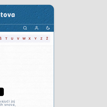
stova
Š
T
U
V
W
X
Y
Z
Ž
ajući joj
ih snova,