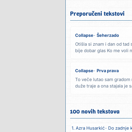
Preporučeni tekstovi
Collapse
Šeherzado
Otišla si znam i dan od ta
bije dobar glas Ko me voli 
zvijer što...
Collapse
Prva prava
To veče lutao sam gradom r
duže traje a ona stajala je 
nikad ne...
100 novih tekstova
1. Azra Husarkić
Do zadnje 