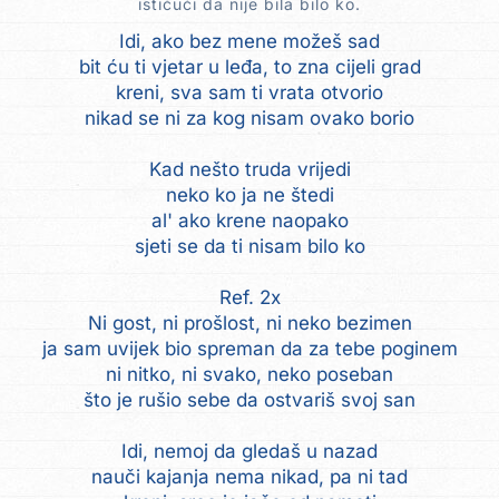
ističući da nije bila bilo ko.
Idi, ako bez mene možeš sad
bit ću ti vjetar u leđa, to zna cijeli grad
kreni, sva sam ti vrata otvorio
nikad se ni za kog nisam ovako borio
Kad nešto truda vrijedi
neko ko ja ne štedi
al' ako krene naopako
sjeti se da ti nisam bilo ko
Ref. 2x
Ni gost, ni prošlost, ni neko bezimen
ja sam uvijek bio spreman da za tebe poginem
ni nitko, ni svako, neko poseban
što je rušio sebe da ostvariš svoj san
Idi, nemoj da gledaš u nazad
nauči kajanja nema nikad, pa ni tad