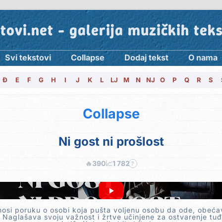
tovi.net - galerija muzičkih tek
Svi tekstovi
Collapse
Dodaj tekst
O nama
Đ
E
F
G
H
I
J
K
L
LJ
M
N
NJ
O
P
Q
R
S
Collapse
Ni gost ni prošlost
🔥
390
📈
1 782
?
osi poruku o osobi koja pušta voljenu osobu da ode, obećav
 Naglašava svoju važnost i žrtve učinjene za ostvarenje tuđ