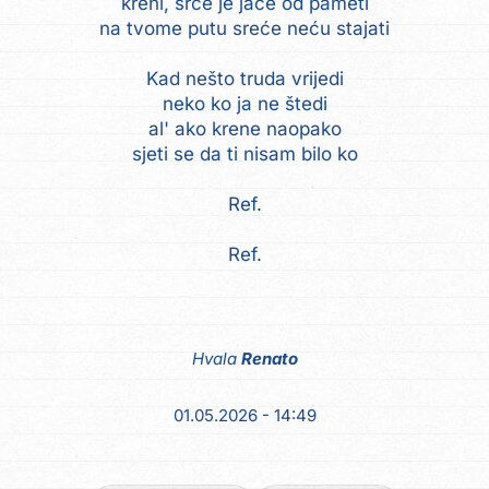
kreni, srce je jače od pameti
na tvome putu sreće neću stajati
Kad nešto truda vrijedi
neko ko ja ne štedi
al' ako krene naopako
sjeti se da ti nisam bilo ko
Ref.
Ref.
Hvala
Renato
01.05.2026 - 14:49