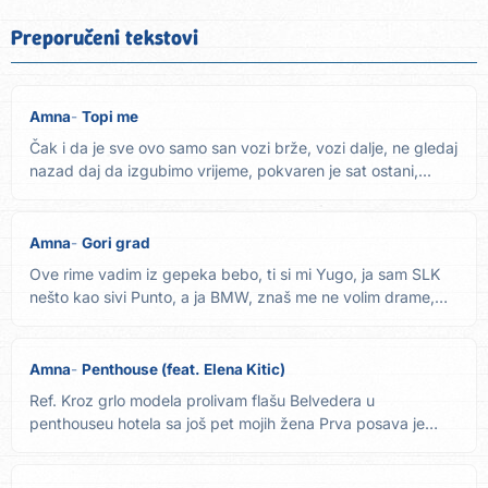
Preporučeni tekstovi
Amna
Topi me
Čak i da je sve ovo samo san vozi brže, vozi dalje, ne gledaj
nazad daj da izgubimo vrijeme, pokvaren je sat ostani,...
Amna
Gori grad
Ove rime vadim iz gepeka bebo, ti si mi Yugo, ja sam SLK
nešto kao sivi Punto, a ja BMW, znaš me ne volim drame,
al'...
Amna
Penthouse (feat. Elena Kitic)
Ref. Kroz grlo modela prolivam flašu Belvedera u
penthouseu hotela sa još pet mojih žena Prva posava je
vrela na keca...