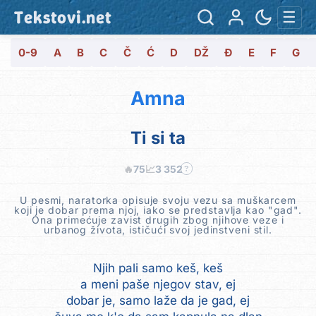
Tekstovi.net
☰
0-9
A
B
C
Č
Ć
D
DŽ
Đ
E
F
G
Amna
Ti si ta
🔥
75
📈
3 352
?
U pesmi, naratorka opisuje svoju vezu sa muškarcem
koji je dobar prema njoj, iako se predstavlja kao "gad".
Ona primećuje zavist drugih zbog njihove veze i
urbanog života, ističući svoj jedinstveni stil.
Njih pali samo keš, keš
a meni paše njegov stav, ej
dobar je, samo laže da je gad, ej