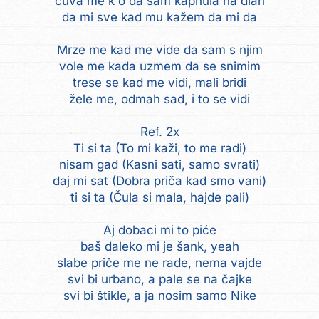
čuva me k'o da sam kapnula na dlan
da mi sve kad mu kažem da mi da
Mrze me kad me vide da sam s njim
vole me kada uzmem da se snimim
trese se kad me vidi, mali bridi
žele me, odmah sad, i to se vidi
Ref. 2x
Ti si ta (To mi kaži, to me radi)
nisam gad (Kasni sati, samo svrati)
daj mi sat (Dobra priča kad smo vani)
ti si ta (Čula si mala, hajde pali)
Aj dobaci mi to piće
baš daleko mi je šank, yeah
slabe priče me ne rade, nema vajde
svi bi urbano, a pale se na čajke
svi bi štikle, a ja nosim samo Nike