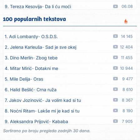
9. Tereza Kesovija
Da li ću moći
06.08
10. Lidija Bačić
Neka se vino toči (Nazdravlje)
06.08
100 popularnih tekstova
11. Karin Kuljanić
Nisi zavridel
06.08
1. Adi Lombardy
O.S.D.S.
14 145
12. Tamara Brusić
Nigdi ni lipo ko doma
06.08
2. Jelena Karleuša
Sad je sve okej
12 404
13. Tamara Brusić
Biž´mo ća
06.08
3. Dino Merlin
Zbog tebe
11 455
14. Rusko Richie
Bila si, bila
06.08
4. Mitar Mirić
Dotakni me
10 944
15. Rusko Richie
Ti i ja
06.08
5. Mile Delija
Oras
9 477
16. Azra Husarkić
Ako treba
06.08
6. Halid Bešlić
Crna ruža
8 610
17. Azra Husarkić
Ljubavnice
06.08
7. Jakov Jozinović
Ja volim kad si tu
8 367
18. Azra Husarkić
Zakon jačeg
06.08
8. Noćni Ritam
Lakše mi je kad si tu
8 190
19. Azra Husarkić
Premalo
06.08
9. Aleksandra Prijović
Kababa
7 905
20. Azra Husarkić
Omađijana
06.08
Sortirano po broju pregleda zadnjih 30 dana.
10. Halid Bešlić
Ljiljani
7 883
21. Azra Husarkić
Svaka žena
06.08