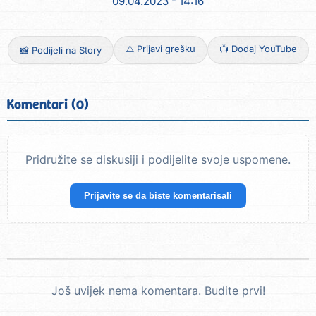
09.04.2023 - 14:16
⚠️ Prijavi grešku
📺 Dodaj YouTube
📸 Podijeli na Story
Komentari (0)
Pridružite se diskusiji i podijelite svoje uspomene.
Prijavite se da biste komentarisali
Još uvijek nema komentara. Budite prvi!