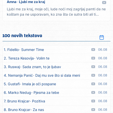
Amna
Ljubi me za kraj
Ljubi me za kraj, moje oči, lude noći moj zagrljaj pamti da ne
koštam pa ne usporavam, ko zna šta će sutra biti ali ti...
100 novih tekstova
1. Fidellio
Summer Time
06.08
2. Tereza Kesovija
Volim te
06.08
3. Ruswaj
Sada znam, to je ljubav
06.08
4. Nemanja Panić
Daj mu sve što si dala meni
06.08
5. Gustafi
Imala je oči pospane
06.08
6. Marko Nedug
Pjesma za tebe
06.08
7. Bruno Krajcar
Pozitiva
06.08
8. Bruno Krajcar
Za nas
06.08