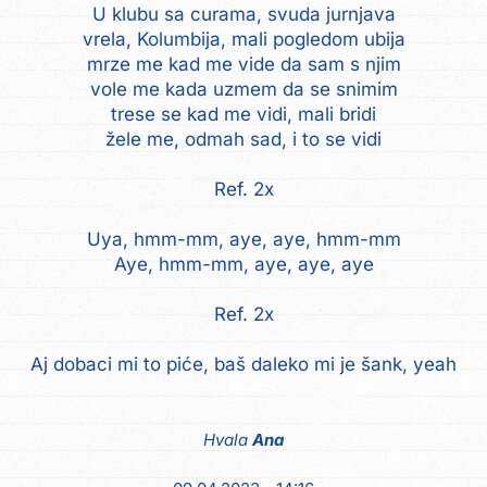
U klubu sa curama, svuda jurnjava
vrela, Kolumbija, mali pogledom ubija
mrze me kad me vide da sam s njim
vole me kada uzmem da se snimim
trese se kad me vidi, mali bridi
žele me, odmah sad, i to se vidi
Ref. 2x
Uya, hmm-mm, aye, aye, hmm-mm
Aye, hmm-mm, aye, aye, aye
Ref. 2x
Aj dobaci mi to piće, baš daleko mi je šank, yeah
Hvala
Ana