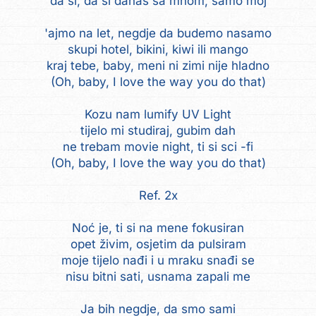
da si, da si danas sa mnom, samo moj
'ajmo na let, negdje da budemo nasamo
skupi hotel, bikini, kiwi ili mango
kraj tebe, baby, meni ni zimi nije hladno
(Oh, baby, I love the way you do that)
Kozu nam lumify UV Light
tijelo mi studiraj, gubim dah
ne trebam movie night, ti si sci -fi
(Oh, baby, I love the way you do that)
Ref. 2x
Noć je, ti si na mene fokusiran
opet živim, osjetim da pulsiram
moje tijelo nađi i u mraku snađi se
nisu bitni sati, usnama zapali me
Ja bih negdje, da smo sami