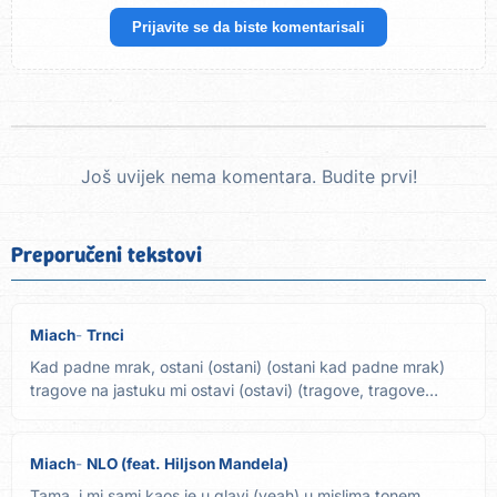
Prijavite se da biste komentarisali
Još uvijek nema komentara. Budite prvi!
Preporučeni tekstovi
Miach
Trnci
Kad padne mrak, ostani (ostani) (ostani kad padne mrak)
tragove na jastuku mi ostavi (ostavi) (tragove, tragove
ostavi)...
Miach
NLO (feat. Hiljson Mandela)
Tama, i mi sami kaos je u glavi (yeah) u mislima tonem