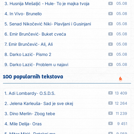
3. Husnija Mešaljić - Hule
To je majka tvoja
05.08
4. In Vivo
Brunello
05.08
5. Senad Nikočević Niki
Plavljani i Gusinjani
05.08
6. Emir Brunčević
Buket cveća
05.08
7. Emir Brunčević
Ali, Ali
05.08
8. Darko Lazić
Pismo 2
05.08
9. Darko Lazić
Problem u najavi
05.08
10. Aleksandra Đuranović
Kao zver
05.08
100 popularnih tekstova
11. Meliha Imširović
Čujem mili
05.08
1. Adi Lombardy
O.S.D.S.
13 409
12. Tereza Kesovija
Prvi cvijet
05.08
2. Jelena Karleuša
Sad je sve okej
12 264
13. Kopito
Ka´ list ol kaduje (Poput lista od kadulje)
05.08
3. Dino Merlin
Zbog tebe
11 239
14. Alen Polić
Rožica črljena
05.08
4. Mile Delija
Oras
9 451
15. Oliver Dragojević
Marjane, naš Marjane
05.08
5. Mitar Mirić
Dotakni me
9 059