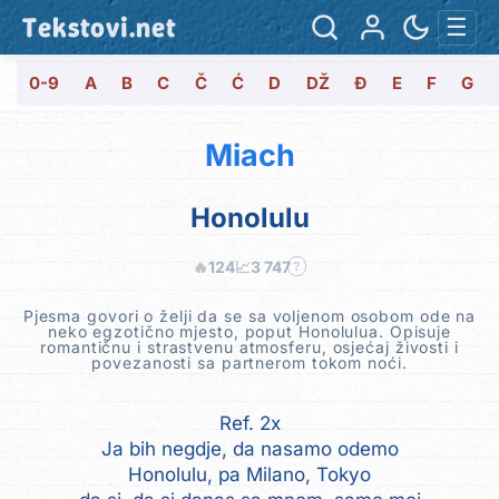
Tekstovi.net
☰
0-9
A
B
C
Č
Ć
D
DŽ
Đ
E
F
G
Miach
Honolulu
🔥
124
📈
3 747
?
Pjesma govori o želji da se sa voljenom osobom ode na
neko egzotično mjesto, poput Honolulua. Opisuje
romantičnu i strastvenu atmosferu, osjećaj živosti i
povezanosti sa partnerom tokom noći.
Ref. 2x
Ja bih negdje, da nasamo odemo
Honolulu, pa Milano, Tokyo