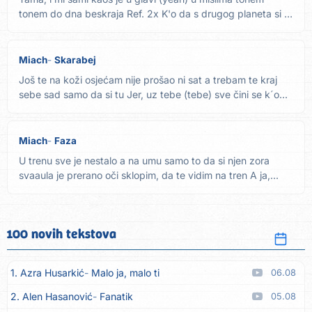
tonem do dna beskraja Ref. 2x K'o da s drugog planeta si s
tobom...
Miach
Skarabej
Još te na koži osjećam nije prošao ni sat a trebam te kraj
sebe sad samo da si tu Jer, uz tebe (tebe) sve čini se k´o...
Miach
Faza
U trenu sve je nestalo a na umu samo to da si njen zora
svaaula je prerano oči sklopim, da te vidim na tren A ja,...
100 novih tekstova
1. Azra Husarkić
Malo ja, malo ti
06.08
2. Alen Hasanović
Fanatik
05.08