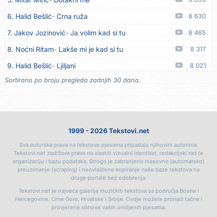
16. Klapa Kaše Dubrovnik
Nisam srce našao na cesti
05.08
6. Halid Bešlić
Crna ruža
8 630
17. Grupa Makedonija
Ima edna moma
05.08
7. Jakov Jozinović
Ja volim kad si tu
8 465
18. Ljupka Dimitrovska
Javi se telefonom
05.08
8. Noćni Ritam
Lakše mi je kad si tu
8 317
19. Grupa 777
Kada zazvoni moj telefon
05.08
9. Halid Bešlić
Ljiljani
8 021
20. Grupa 777
Posljednja noć
05.08
Sortirano po broju pregleda zadnjih 30 dana.
10. Aleksandra Prijović
Kababa
7 903
21. Ljupka Dimitrovska
Voliš... ne voliš
05.08
11. Faraon
Hello Kitty
7 347
22. Ljupka Dimitrovska
Nasmiješi se
05.08
12. Aleksandra Prijović
Macho man
7 321
23. Ljupka Dimitrovska
Tvoja riva sve je kriva
05.08
1999 - 2026 Tekstovi.net
13. Noćni Ritam
Rekla si mi
7 085
24. Rade Jorović
Tiha voda ruši stene
05.08
Sva autorska prava na tekstove pjesama pripadaju njihovim autorima.
14. Karlo!
Mon amour
6 404
25. Boris Novković
Sve je manje prijatelja
05.08
Tekstovi.net zadržava prava na vlastiti vizualni identitet, redakcijski rad te
organizaciju i bazu podataka. Strogo je zabranjeno masovno (automatsko)
15. Vesna Zmijanac
Ovo u grudima
6 342
26. Tereza Kesovija
Švora
05.08
preuzimanje (scraping) i neovlašteno kopiranje naše baze tekstova na
druge portale bez odobrenja.
16. Džej Ramadanovski
Ova mačka do mene
5 920
27. Tereza Kesovija
Reci mi, idi
05.08
Tekstovi.net je najveća galerija muzičkih tekstova sa područja Bosne i
17. Amira Medunjanin
Pjevat ćemo šta nam srce zna
5 882
Hercegovine, Crne Gore, Hrvatske i Srbije. Ovdje možete pronaći tačne i
28. Lile
Da me majka opet rodi
05.08
provjerene stihove vaših omiljenih pjesama.
18. Milanče Radosavljević
Dao bih ovo malo života
5 411
29. Monika Ivkić
Beograd i Novi Sad
05.08