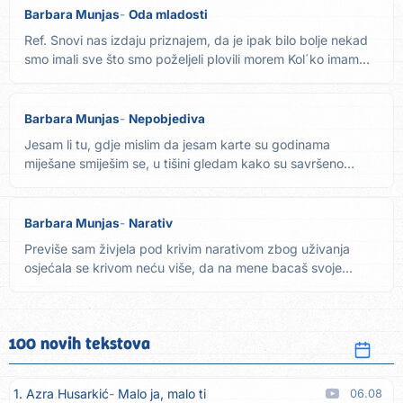
Barbara Munjas
Oda mladosti
Ref. Snovi nas izdaju priznajem, da je ipak bilo bolje nekad
smo imali sve što smo poželjeli plovili morem Kol´ko imam...
Barbara Munjas
Nepobjediva
Jesam li tu, gdje mislim da jesam karte su godinama
miješane smiješim se, u tišini gledam kako su savršeno
složene...
Barbara Munjas
Narativ
Previše sam živjela pod krivim narativom zbog uživanja
osjećala se krivom neću više, da na mene bacaš svoje
smeće zbog...
100 novih tekstova
1. Azra Husarkić
Malo ja, malo ti
06.08