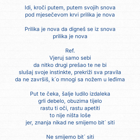
Idi, kroči putem, putem svojih snova
pod mjesečevom krvi prilika je nova
Prilika je nova da digneš se iz snova
prilika je nova
Ref.
Vjeruj samo sebi
da nitko drugi prešao te ne bi
slušaj svoje instinkte, prekriži sva pravila
da ne završiš, k´o mnogi sa nožem u leđima
Put te čeka, šalje ludilo izdaleka
grli debelo, obuzima tijelo
rastu ti oči, rastu apetiti
to nije ništa loše
jer, znanja nikad ne smijemo bit´ siti
Ne smijemo bit´ siti