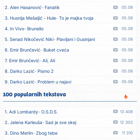
2. Alen Hasanović
Fanatik
05.08
3. Husnija Mešaljić - Hule
To je majka tvoja
05.08
4. In Vivo
Brunello
05.08
5. Senad Nikočević Niki
Plavljani i Gusinjani
05.08
6. Emir Brunčević
Buket cveća
05.08
7. Emir Brunčević
Ali, Ali
05.08
8. Darko Lazić
Pismo 2
05.08
9. Darko Lazić
Problem u najavi
05.08
10. Aleksandra Đuranović
Kao zver
05.08
100 popularnih tekstova
11. Meliha Imširović
Čujem mili
05.08
1. Adi Lombardy
O.S.D.S.
13 408
12. Tereza Kesovija
Prvi cvijet
05.08
2. Jelena Karleuša
Sad je sve okej
12 302
13. Kopito
Ka´ list ol kaduje (Poput lista od kadulje)
05.08
3. Dino Merlin
Zbog tebe
11 310
14. Alen Polić
Rožica črljena
05.08