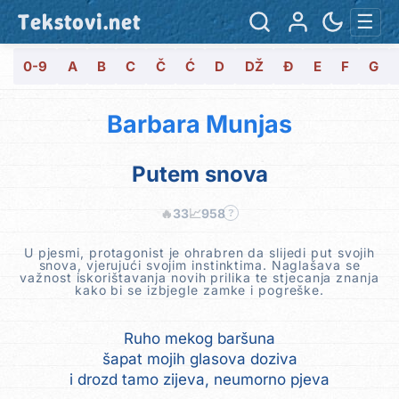
Tekstovi.net
☰
0-9
A
B
C
Č
Ć
D
DŽ
Đ
E
F
G
Barbara Munjas
Putem snova
🔥
33
📈
958
?
U pjesmi, protagonist je ohrabren da slijedi put svojih
snova, vjerujući svojim instinktima. Naglašava se
važnost iskorištavanja novih prilika te stjecanja znanja
kako bi se izbjegle zamke i pogreške.
Ruho mekog baršuna
šapat mojih glasova doziva
i drozd tamo zijeva, neumorno pjeva