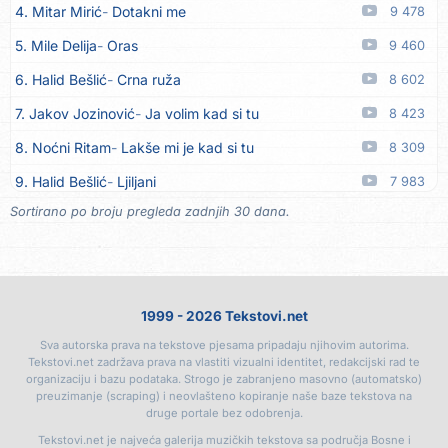
4. Mitar Mirić
Dotakni me
9 478
15. Oliver Dragojević
Marjane, naš Marjane
05.08
5. Mile Delija
Oras
9 460
16. Klapa Kaše Dubrovnik
Nisam srce našao na cesti
05.08
6. Halid Bešlić
Crna ruža
8 602
17. Grupa Makedonija
Ima edna moma
05.08
7. Jakov Jozinović
Ja volim kad si tu
8 423
18. Ljupka Dimitrovska
Javi se telefonom
05.08
8. Noćni Ritam
Lakše mi je kad si tu
8 309
19. Grupa 777
Kada zazvoni moj telefon
05.08
9. Halid Bešlić
Ljiljani
7 983
20. Grupa 777
Posljednja noć
05.08
Sortirano po broju pregleda zadnjih 30 dana.
10. Aleksandra Prijović
Kababa
7 910
21. Ljupka Dimitrovska
Voliš... ne voliš
05.08
11. Faraon
Hello Kitty
7 347
22. Ljupka Dimitrovska
Nasmiješi se
05.08
12. Aleksandra Prijović
Macho man
7 320
23. Ljupka Dimitrovska
Tvoja riva sve je kriva
05.08
1999 - 2026 Tekstovi.net
13. Noćni Ritam
Rekla si mi
7 053
24. Rade Jorović
Tiha voda ruši stene
05.08
Sva autorska prava na tekstove pjesama pripadaju njihovim autorima.
14. Karlo!
Mon amour
6 405
25. Boris Novković
Sve je manje prijatelja
05.08
Tekstovi.net zadržava prava na vlastiti vizualni identitet, redakcijski rad te
organizaciju i bazu podataka. Strogo je zabranjeno masovno (automatsko)
15. Vesna Zmijanac
Ovo u grudima
6 341
26. Tereza Kesovija
Švora
05.08
preuzimanje (scraping) i neovlašteno kopiranje naše baze tekstova na
druge portale bez odobrenja.
16. Džej Ramadanovski
Ova mačka do mene
5 911
27. Tereza Kesovija
Reci mi, idi
05.08
Tekstovi.net je najveća galerija muzičkih tekstova sa područja Bosne i