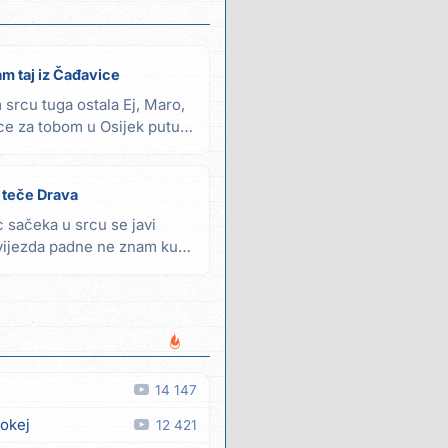
am taj iz Čađavice
 srcu tuga ostala Ej, Maro,
ce za tobom u Osijek putuje
 teče Drava
sačeka u srcu se javi
zvijezda padne ne znam kud
14 147
 okej
12 421