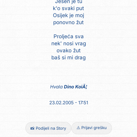
Jesen je tu
k'o svaki put
Osijek je moj
ponovno žut
Proljeća sva
nek' nosi vrag
ovako žut
baš si mi drag
Hvala
Dino KoiÃ¦
23.02.2005 - 17:51
⚠️ Prijavi grešku
📸 Podijeli na Story