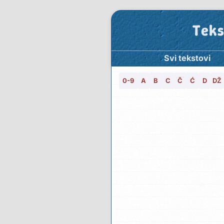
Teks
Svi tekstovi
0-9
A
B
C
Č
Ć
D
DŽ