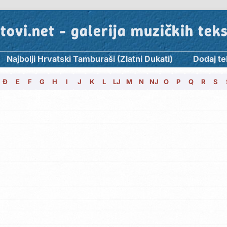
tovi.net - galerija muzičkih tek
Najbolji Hrvatski Tamburaši (Zlatni Dukati)
Dodaj te
Đ
E
F
G
H
I
J
K
L
LJ
M
N
NJ
O
P
Q
R
S