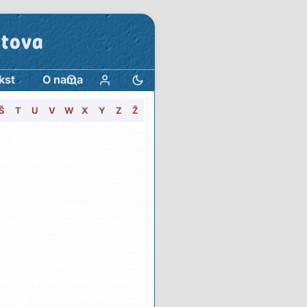
stova
kst
O nama
Š
T
U
V
W
X
Y
Z
Ž