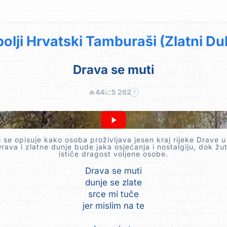
olji Hrvatski Tamburaši (Zlatni Du
Drava se muti
🔥
44
📈
5 262
?
 se opisuje kako osoba proživljava jesen kraj rijeke Drave u
ava i zlatne dunje bude jaka osjećanja i nostalgiju, dok žu
ističe dragost voljene osobe.
Drava se muti
dunje se zlate
srce mi tuče
jer mislim na te