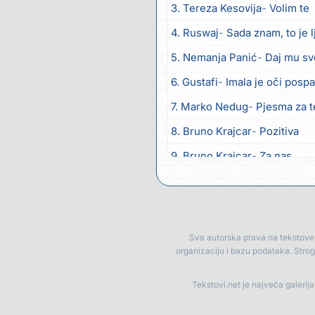
3. Tereza Kesovija
Volim te
4. Ruswaj
Sada znam, to je 
5. Nemanja Panić
Daj mu sv
6. Gustafi
Imala je oči posp
7. Marko Nedug
Pjesma za 
8. Bruno Krajcar
Pozitiva
9. Bruno Krajcar
Za nas
10. Tereza Kesovija
Da li ću
11. Lidija Bačić
Neka se vino 
12. Karin Kuljanić
Nisi zavrid
Sva autorska prava na tekstove p
organizaciju i bazu podataka. Stro
13. Tamara Brusić
Nigdi ni 
14. Tamara Brusić
Biž´mo ć
Tekstovi.net je najveća galerij
15. Rusko Richie
Bila si, bila