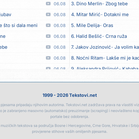
3. Dino Merlin
Zbog tebe
06.08
ljubav
4. Mitar Mirić
Dotakni me
06.08
e što si dala meni
5. Mile Delija
Oras
06.08
ane
6. Halid Bešlić
Crna ruža
06.08
tebe
7. Jakov Jozinović
Ja volim ka
06.08
8. Noćni Ritam
Lakše mi je kad
06.08
9. Aleksandra Prijović
Kababa
06.08
 moći
10. Halid Bešlić
Ljiljani
06.08
toči (Nazdravlje)
11. Aleksandra Prijović
Macho
06.08
1999 - 2026 Tekstovi.net
el
12. Faraon
Hello Kitty
06.08
jesama pripadaju njihovim autorima. Tekstovi.net zadržava prava na vlastiti vizua
go je zabranjeno masovno (automatsko) preuzimanje (scraping) i neovlašteno ko
lipo ko doma
13. Noćni Ritam
Rekla si mi
06.08
portale bez odobrenja.
a
14. Karlo!
Mon amour
06.08
a muzičkih tekstova sa područja Bosne i Hercegovine, Crne Gore, Hrvatske i Srbi
provjerene stihove vaših omiljenih pjesama.
15. Vesna Zmijanac
Ovo u gru
06.08