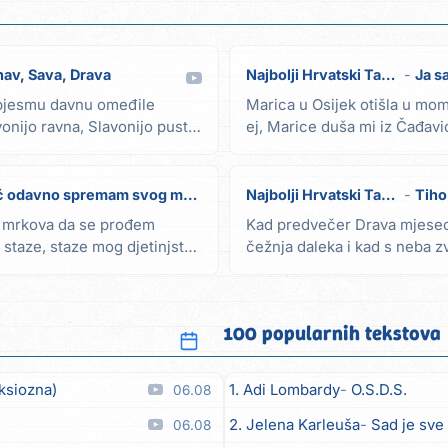
av, Sava, Drava
Najbolji Hrvatski Tamburaši (Zlatni Dukati)
Ja s
 pjesmu davnu omeđile
Marica u Osijek otišla u mom
onijo ravna, Slavonijo pusta
ej, Marice duša mi iz Čađavi
Ej,...
 odavno spremam svog mrkova
Najbolji Hrvatski Tamburaši (Zlatni Dukati)
Tiho
 mrkova da se prođem
Kad predvečer Drava mjesec 
staze, staze mog djetinjstva
čežnja daleka i kad s neba 
moje nade Dravom...
100 popularnih tekstova
ksiozna)
1. Adi Lombardy
O.S.D.S.
06.08
2. Jelena Karleuša
Sad je sve
06.08