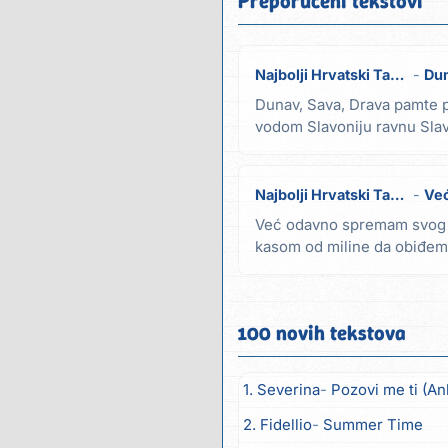
Preporučeni tekstovi
Najbolji Hrvatski Tamburaši (Zlatni Dukati)
Dun
Dunav, Sava, Drava pamte
vodom Slavoniju ravnu Slav
pjevaj pjesme...
Najbolji Hrvatski Tamburaši (Zlatni Dukati)
Već
Već odavno spremam svog
kasom od miline da obiđem 
za salašom želja da...
100 novih tekstova
1. Severina
Pozovi me ti (An
2. Fidellio
Summer Time