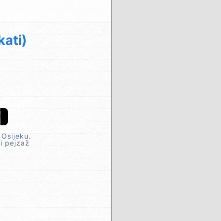
kati)
 Osijeku.
ti pejzaž