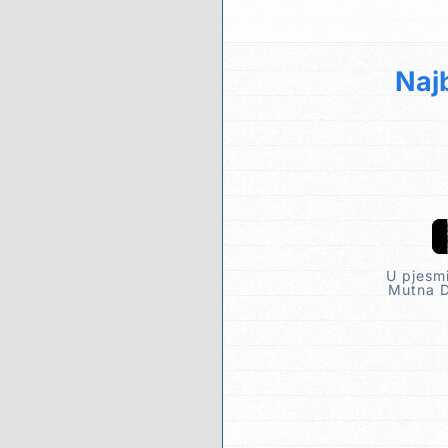
Najb
U pjesmi
Mutna Dr