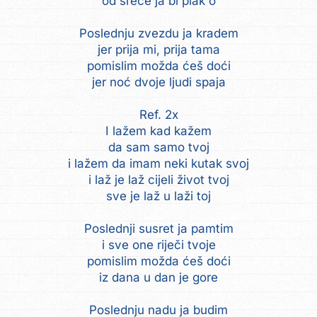
od sreće ja bi plak'o
Poslednju zvezdu ja kradem
jer prija mi, prija tama
pomislim možda ćeš doći
jer noć dvoje ljudi spaja
Ref. 2x
I lažem kad kažem
da sam samo tvoj
i lažem da imam neki kutak svoj
i laž je laž cijeli život tvoj
sve je laž u laži toj
Poslednji susret ja pamtim
i sve one riječi tvoje
pomislim možda ćeš doći
iz dana u dan je gore
Poslednju nadu ja budim