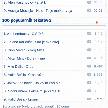
8. Alen Hasanović
Fanatik
05.08
9. Husnija Mešaljić - Hule
To je majka tvoja
05.08
10. In Vivo
Brunello
05.08
100 popularnih tekstova
11. Senad Nikočević Niki
Plavljani i Gusinjani
05.08
1. Adi Lombardy
O.S.D.S.
13 410
12. Emir Brunčević
Buket cveća
05.08
2. Jelena Karleuša
Sad je sve okej
12 314
13. Emir Brunčević
Ali, Ali
05.08
3. Dino Merlin
Zbog tebe
11 319
14. Darko Lazić
Pismo 2
05.08
4. Mitar Mirić
Dotakni me
9 564
15. Darko Lazić
Problem u najavi
05.08
5. Mile Delija
Oras
9 467
16. Aleksandra Đuranović
Kao zver
05.08
6. Halid Bešlić
Crna ruža
8 596
17. Meliha Imširović
Čujem mili
05.08
7. Jakov Jozinović
Ja volim kad si tu
8 413
18. Tereza Kesovija
Prvi cvijet
05.08
8. Noćni Ritam
Lakše mi je kad si tu
8 305
19. Kopito
Ka´ list ol kaduje (Poput lista od kadulje)
05.08
9. Halid Bešlić
Ljiljani
7 974
20. Alen Polić
Rožica črljena
05.08
Sortirano po broju pregleda zadnjih 30 dana.
10. Aleksandra Prijović
Kababa
7 907