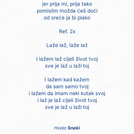
jer prija mi, prija tako
pomislim možda ćeš doći
od sreće ja bi plako
Ref. 2x
Laže laž, laže laž
I lažem laž cijeli život tvoj
sve je laž u laži toj
I lažem kad kažem
da sam samo tvoj
i lažem da imam neki kutak svoj
i laž je laž cijeli život tvoj
sve je laž u laži toj
Hvala
Sneki