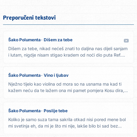
Preporučeni tekstovi
Šako Polumenta
Dišem za tebe
Dišem za tebe, nikad nećeš znati to daljina nas dijeli sanjam
i lutam, nigdje nisam stigao kradem od noći dio puta Ref....
Šako Polumenta
Vino i ljubav
Nježno tijelo kao violina od mora so na usnama ma kad ti
kažem neću da te lažem ona mi pamet pomjera Kosu dira,
okom...
Šako Polumenta
Poslije tebe
Koliko je samo suza tama sakrila otkad nisi pored mene bol
mi svetinja eh, da mi je što mi nije, lakše bilo bi sad bez...