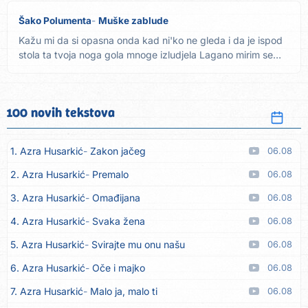
Šako Polumenta
Muške zablude
Kažu mi da si opasna onda kad ni'ko ne gleda i da je ispod
stola ta tvoja noga gola mnoge izludjela Lagano mirim se
sa...
100 novih tekstova
1. Azra Husarkić
Zakon jačeg
06.08
2. Azra Husarkić
Premalo
06.08
3. Azra Husarkić
Omađijana
06.08
4. Azra Husarkić
Svaka žena
06.08
5. Azra Husarkić
Svirajte mu onu našu
06.08
6. Azra Husarkić
Oče i majko
06.08
7. Azra Husarkić
Malo ja, malo ti
06.08