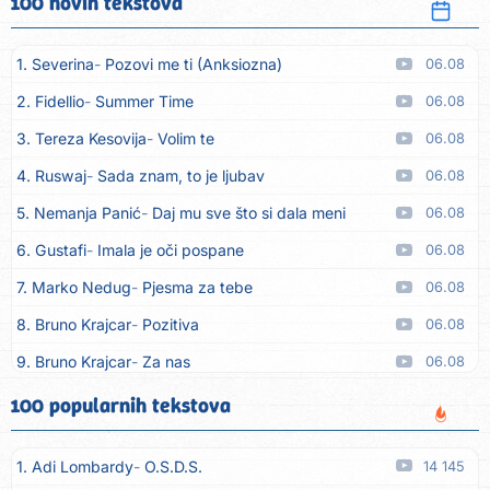
100 novih tekstova
1. Severina
Pozovi me ti (Anksiozna)
06.08
2. Fidellio
Summer Time
06.08
3. Tereza Kesovija
Volim te
06.08
4. Ruswaj
Sada znam, to je ljubav
06.08
5. Nemanja Panić
Daj mu sve što si dala meni
06.08
6. Gustafi
Imala je oči pospane
06.08
7. Marko Nedug
Pjesma za tebe
06.08
8. Bruno Krajcar
Pozitiva
06.08
9. Bruno Krajcar
Za nas
06.08
10. Tereza Kesovija
Da li ću moći
06.08
100 popularnih tekstova
11. Lidija Bačić
Neka se vino toči (Nazdravlje)
06.08
1. Adi Lombardy
O.S.D.S.
14 145
12. Karin Kuljanić
Nisi zavridel
06.08