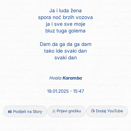
Ja i luda žena
spora noć brzih vozova
ja i sve sve moje
bluz tuga golema
Dam da ga da ga dam
tako ide svaki dan
svaki dan
Hvala
Karamba
19.01.2025 - 15:47
⚠️ Prijavi grešku
📺 Dodaj YouTube
📸 Podijeli na Story