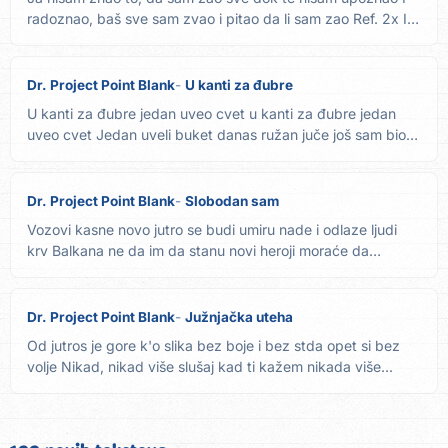
radoznao, baš sve sam zvao i pitao da li sam zao Ref. 2x I
svi...
Dr. Project Point Blank
U kanti za đubre
U kanti za đubre jedan uveo cvet u kanti za đubre jedan
uveo cvet Jedan uveli buket danas ružan juče još sam bio
lep U...
Dr. Project Point Blank
Slobodan sam
Vozovi kasne novo jutro se budi umiru nade i odlaze ljudi
krv Balkana ne da im da stanu novi heroji moraće da
padnu...
Dr. Project Point Blank
Južnjačka uteha
Od jutros je gore k'o slika bez boje i bez stda opet si bez
volje Nikad, nikad više slušaj kad ti kažem nikada više...