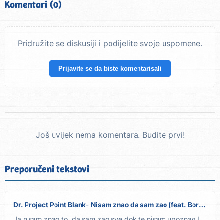
Komentari (0)
Pridružite se diskusiji i podijelite svoje uspomene.
Prijavite se da biste komentarisali
Još uvijek nema komentara. Budite prvi!
Preporučeni tekstovi
Dr. Project Point Blank
Nisam znao da sam zao (feat. Bora Đorđević)
Ja nisam znao to, da sam zao sve dok te nisam upoznao I