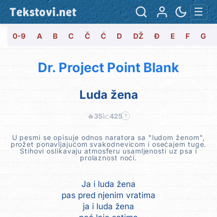
Tekstovi.net
☰
0-9
A
B
C
Č
Ć
D
DŽ
Đ
E
F
G
Dr. Project Point Blank
Luda žena
🔥
35
📈
425
?
U pesmi se opisuje odnos naratora sa "ludom ženom",
prožet ponavljajućom svakodnevicom i osećajem tuge.
Stihovi oslikavaju atmosferu usamljenosti uz psa i
prolaznost noći.
Ja i luda žena
pas pred njenim vratima
ja i luda žena