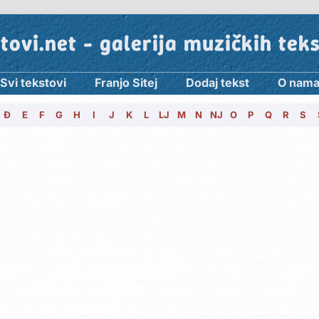
tovi.net - galerija muzičkih tek
Svi tekstovi
Franjo Sitej
Dodaj tekst
O nam
Đ
E
F
G
H
I
J
K
L
LJ
M
N
NJ
O
P
Q
R
S