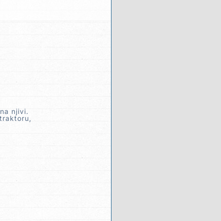
na njivi.
traktoru,