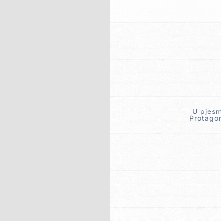
U pjesmi
Protagon