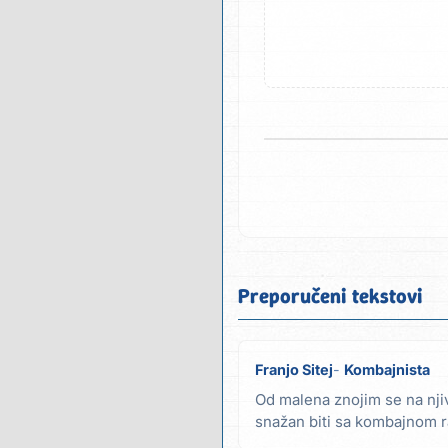
Preporučeni tekstovi
Franjo Sitej
Kombajnista
Od malena znojim se na njiv
snažan biti sa kombajnom ra
kombajnista ja...