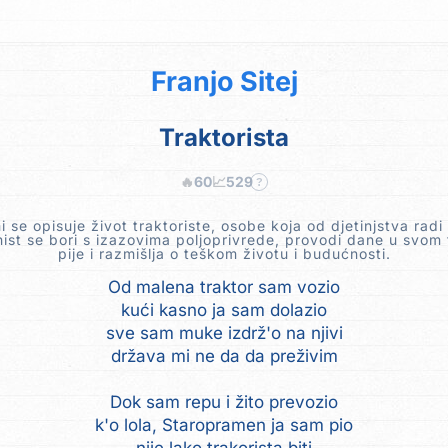
Franjo Sitej
Traktorista
🔥
60
📈
529
?
 se opisuje život traktoriste, osobe koja od djetinjstva radi 
ist se bori s izazovima poljoprivrede, provodi dane u svom 
pije i razmišlja o teškom životu i budućnosti.
Od malena traktor sam vozio
kući kasno ja sam dolazio
sve sam muke izdrž'o na njivi
država mi ne da da preživim
Dok sam repu i žito prevozio
k'o lola, Staropramen ja sam pio