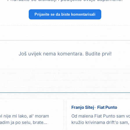
Prijavite se da biste komentarisali
Još uvijek nema komentara. Budite prvi!
Franjo Sitej
Fiat Punto
i nije mi lako, al' moram
Od malena Fiat Punto sam vo
dim ja po selu, brate
kružio krivinama drift'o sam, 
Punto baš...