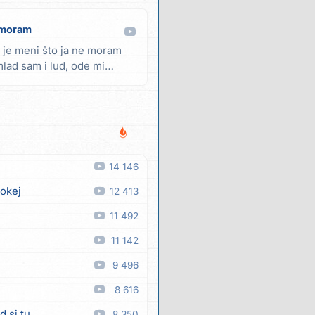
a moram
 je meni što ja ne moram
lad sam i lud, ode mi
14 146
 okej
12 413
11 492
11 142
9 496
8 616
d si tu
8 350