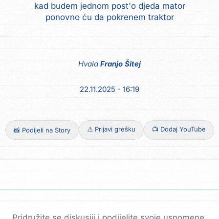
kad budem jednom post'o djeda mator
ponovno ću da pokrenem traktor
Hvala
Franjo Šitej
22.11.2025 - 16:19
⚠️ Prijavi grešku
📺 Dodaj YouTube
📸 Podijeli na Story
Pridružite se diskusiji i podijelite svoje uspomene.