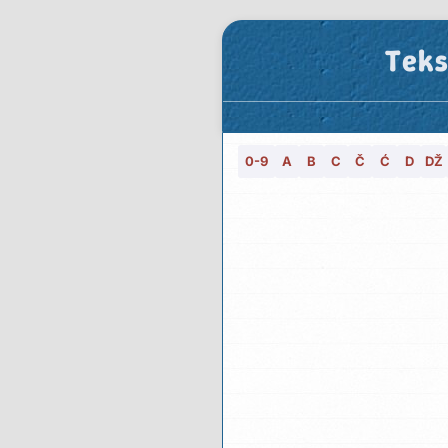
Teks
0-9
A
B
C
Č
Ć
D
DŽ