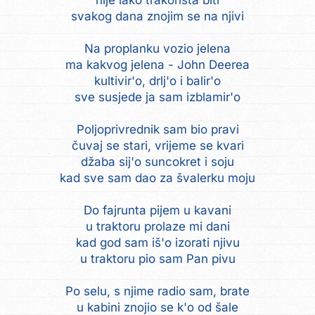
nije lako trakorista biti
svakog dana znojim se na njivi
Na proplanku vozio jelena
ma kakvog jelena - John Deerea
kultivir'o, drlj'o i balir'o
sve susjede ja sam izblamir'o
Poljoprivrednik sam bio pravi
čuvaj se stari, vrijeme se kvari
džaba sij'o suncokret i soju
kad sve sam dao za švalerku moju
Do fajrunta pijem u kavani
u traktoru prolaze mi dani
kad god sam iš'o izorati njivu
u traktoru pio sam Pan pivu
Po selu, s njime radio sam, brate
u kabini znojio se k'o od šale