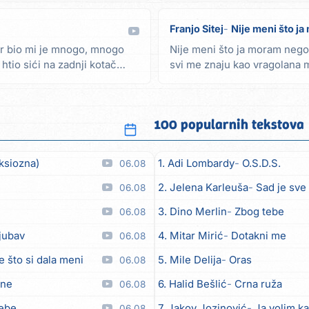
Franjo Sitej
Nije meni što j
r bio mi je mnogo, mnogo
Nije meni što ja moram nego
htio sići na zadnji kotač
svi me znaju kao vragolana m
socijala Baš me...
100 popularnih tekstova
ksiozna)
1. Adi Lombardy
O.S.D.S.
06.08
2. Jelena Karleuša
Sad je sve
06.08
3. Dino Merlin
Zbog tebe
06.08
ljubav
4. Mitar Mirić
Dotakni me
06.08
e što si dala meni
5. Mile Delija
Oras
06.08
ane
6. Halid Bešlić
Crna ruža
06.08
tebe
7. Jakov Jozinović
Ja volim ka
06.08