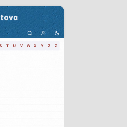
stova
a
Š
T
U
V
W
X
Y
Z
Ž