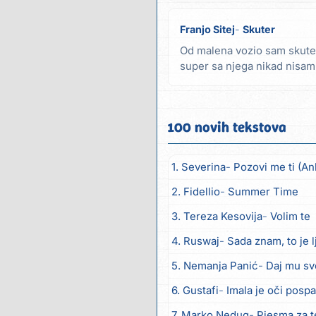
Franjo Sitej
Skuter
Od malena vozio sam skute
super sa njega nikad nisam 
znao sam ga dići...
100 novih tekstova
1. Severina
Pozovi me ti (An
2. Fidellio
Summer Time
3. Tereza Kesovija
Volim te
4. Ruswaj
Sada znam, to je 
5. Nemanja Panić
Daj mu sv
6. Gustafi
Imala je oči posp
7. Marko Nedug
Pjesma za 