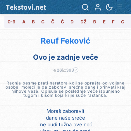
Tekstovi.net
☰
0-9
A
B
C
Č
Ć
D
DŽ
Đ
E
F
G
Reuf Feković
Ovo je zadnje veče
🔥
26
📈
393
?
Radnja pesme prati naratora koji se oprašta od voljene
osobe, moleći je da zaboravi srećne dane i prihvati kraj
njihove veze. Opisuje se poslednje veče ispunjeno
tugom i kišom koja krije suze rastanka.
Moraš zaboravit
dane naše sreće
i ne budi tužna ove noći