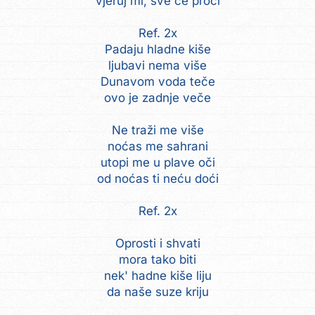
vjeruj mi, sve će proći
Ref. 2x
Padaju hladne kiše
ljubavi nema više
Dunavom voda teče
ovo je zadnje veče
Ne traži me više
noćas me sahrani
utopi me u plave oči
od noćas ti neću doći
Ref. 2x
Oprosti i shvati
mora tako biti
nek' hadne kiše liju
da naše suze kriju