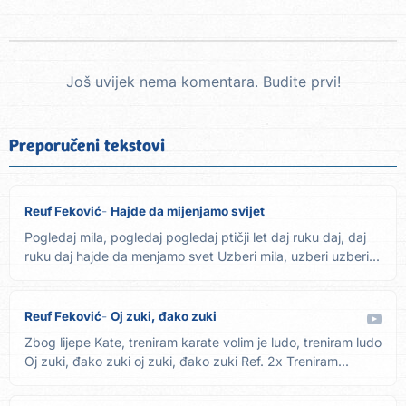
Još uvijek nema komentara. Budite prvi!
Preporučeni tekstovi
Reuf Feković
Hajde da mijenjamo svijet
Pogledaj mila, pogledaj pogledaj ptičji let daj ruku daj, daj
ruku daj hajde da menjamo svet Uzberi mila, uzberi uzberi...
Reuf Feković
Oj zuki, đako zuki
Zbog lijepe Kate, treniram karate volim je ludo, treniram ludo
Oj zuki, đako zuki oj zuki, đako zuki Ref. 2x Treniram...