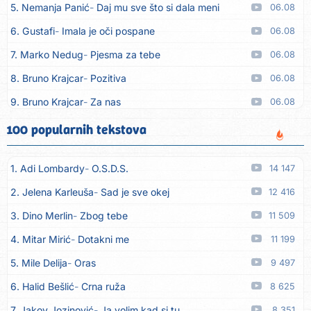
5. Nemanja Panić
Daj mu sve što si dala meni
06.08
6. Gustafi
Imala je oči pospane
06.08
7. Marko Nedug
Pjesma za tebe
06.08
8. Bruno Krajcar
Pozitiva
06.08
9. Bruno Krajcar
Za nas
06.08
10. Tereza Kesovija
Da li ću moći
06.08
100 popularnih tekstova
11. Lidija Bačić
Neka se vino toči (Nazdravlje)
06.08
1. Adi Lombardy
O.S.D.S.
14 147
12. Karin Kuljanić
Nisi zavridel
06.08
2. Jelena Karleuša
Sad je sve okej
12 416
13. Tamara Brusić
Nigdi ni lipo ko doma
06.08
3. Dino Merlin
Zbog tebe
11 509
14. Tamara Brusić
Biž´mo ća
06.08
4. Mitar Mirić
Dotakni me
11 199
15. Rusko Richie
Bila si, bila
06.08
5. Mile Delija
Oras
9 497
16. Rusko Richie
Ti i ja
06.08
6. Halid Bešlić
Crna ruža
8 625
17. Azra Husarkić
Ako treba
06.08
7. Jakov Jozinović
Ja volim kad si tu
8 351