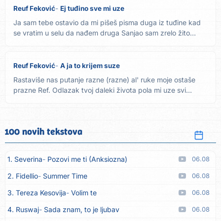
Reuf Feković
Ej tuđino sve mi uze
Ja sam tebe ostavio da mi pišeš pisma duga iz tuđine kad
se vratim u selu da nađem druga Sanjao sam zrelo žito
letnje...
Reuf Feković
A ja to krijem suze
Rastaviše nas putanje razne (razne) al' ruke moje ostaše
prazne Ref. Odlazak tvoj daleki života pola mi uze svi
misle...
100 novih tekstova
1. Severina
Pozovi me ti (Anksiozna)
06.08
2. Fidellio
Summer Time
06.08
3. Tereza Kesovija
Volim te
06.08
4. Ruswaj
Sada znam, to je ljubav
06.08