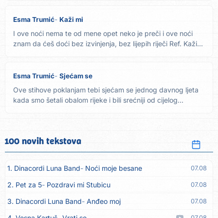
Esma Trumić
Kaži mi
I ove noći nema te od mene opet neko je preči i ove noći
znam da ćeš doći bez izvinjenja, bez lijepih riječi Ref. Kaži...
Esma Trumić
Sjećam se
Ove stihove poklanjam tebi sjećam se jednog davnog ljeta
kada smo šetali obalom rijeke i bili srećniji od cijelog...
100 novih tekstova
1. Dinacordi Luna Band
Noći moje besane
07.08
2. Pet za 5
Pozdravi mi Stubicu
07.08
3. Dinacordi Luna Band
Anđeo moj
07.08
4. Vesna Kartuš
Vrati se
07.08