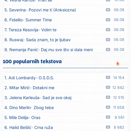
5. Severina
Pozovi me ti (Anksiozna)
06.08
6. Fidellio
Summer Time
06.08
7. Tereza Kesovija
Volim te
06.08
8. Ruswaj
Sada znam, to je ljubav
06.08
9. Nemanja Panić
Daj mu sve što si dala meni
06.08
10. Gustafi
Imala je oči pospane
06.08
100 popularnih tekstova
11. Marko Nedug
Pjesma za tebe
06.08
1. Adi Lombardy
O.S.D.S.
14 154
12. Bruno Krajcar
Pozitiva
06.08
2. Mitar Mirić
Dotakni me
12 842
13. Bruno Krajcar
Za nas
06.08
3. Jelena Karleuša
Sad je sve okej
12 515
14. Tereza Kesovija
Da li ću moći
06.08
4. Dino Merlin
Zbog tebe
11 658
15. Lidija Bačić
Neka se vino toči (Nazdravlje)
06.08
5. Mile Delija
Oras
9 581
16. Karin Kuljanić
Nisi zavridel
06.08
6. Halid Bešlić
Crna ruža
8 682
17. Tamara Brusić
Nigdi ni lipo ko doma
06.08