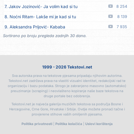
7. Jakov Jozinović
Ja volim kad si tu
8 254
18. Tamara Brusić
Biž´mo ća
06.08
8. Noćni Ritam
Lakše mi je kad si tu
8 139
19. Rusko Richie
Bila si, bila
06.08
9. Aleksandra Prijović
Kababa
7 935
20. Rusko Richie
Ti i ja
06.08
Sortirano po broju pregleda zadnjih 30 dana.
10. Halid Bešlić
Ljiljani
7 818
21. Azra Husarkić
Ako treba
06.08
11. Aleksandra Prijović
Macho man
7 372
22. Azra Husarkić
Ljubavnice
06.08
12. Faraon
Hello Kitty
7 287
23. Azra Husarkić
Zakon jačeg
06.08
1999 - 2026 Tekstovi.net
13. Noćni Ritam
Rekla si mi
6 784
24. Azra Husarkić
Premalo
06.08
Sva autorska prava na tekstove pjesama pripadaju njihovim autorima.
14. Karlo!
Mon amour
6 395
25. Azra Husarkić
Omađijana
06.08
Tekstovi.net zadržava prava na vlastiti vizualni identitet, redakcijski rad te
organizaciju i bazu podataka. Strogo je zabranjeno masovno (automatsko)
15. Vesna Zmijanac
Ovo u grudima
6 363
26. Azra Husarkić
Svaka žena
06.08
preuzimanje (scraping) i neovlašteno kopiranje naše baze tekstova na
druge portale bez odobrenja.
16. Džej Ramadanovski
Ova mačka do mene
5 948
27. Azra Husarkić
Svirajte mu onu našu
06.08
Tekstovi.net je najveća galerija muzičkih tekstova sa područja Bosne i
17. Amira Medunjanin
Pjevat ćemo šta nam srce zna
5 877
Hercegovine, Crne Gore, Hrvatske i Srbije. Ovdje možete pronaći tačne i
28. Azra Husarkić
Oče i majko
06.08
provjerene stihove vaših omiljenih pjesama.
18. Aco Pejović
Sve ti dugujem
5 444
29. Azra Husarkić
Malo ja, malo ti
06.08
Politika privatnosti
|
Politika kolačića
|
Uslovi korištenja
19. Bruno Rački
Da mi je još jednom
5 148
30. Alen Hasanović
Fanatik
05.08