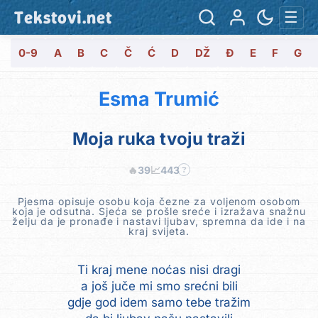
Tekstovi.net
☰
0-9
A
B
C
Č
Ć
D
DŽ
Đ
E
F
G
Esma Trumić
Moja ruka tvoju traži
🔥
39
📈
443
?
Pjesma opisuje osobu koja čezne za voljenom osobom
koja je odsutna. Sjeća se prošle sreće i izražava snažnu
želju da je pronađe i nastavi ljubav, spremna da ide i na
kraj svijeta.
Ti kraj mene noćas nisi dragi
a još juče mi smo srećni bili
gdje god idem samo tebe tražim