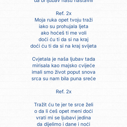
da bi ljubav našu nastavili
Ref. 2x
Moja ruka opet tvoju traži
iako su prohujala ljeta
ako hoćeš ti me voli
doći ću ti da si na kraj
doći ću ti da si na kraj svijeta
Cvjetala je naša ljubav tada
mirisala kao majsko cvijeće
imali smo život poput snova
srca su nam bila puna sreće
Ref. 2x
Tražit ću te jer te srce želi
o da li ćeš opet meni doći
vrati mi se ljubavi jedina
da dijelimo i dane i noći