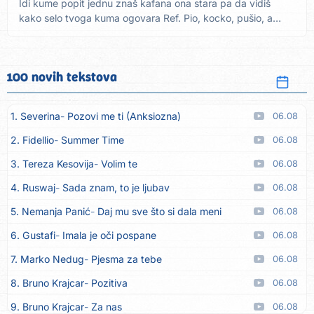
Idi kume popit jednu znaš kafana ona stara pa da vidiš
kako selo tvoga kuma ogovara Ref. Pio, kocko, pušio, a
volio...
100 novih tekstova
1. Severina
Pozovi me ti (Anksiozna)
06.08
2. Fidellio
Summer Time
06.08
3. Tereza Kesovija
Volim te
06.08
4. Ruswaj
Sada znam, to je ljubav
06.08
5. Nemanja Panić
Daj mu sve što si dala meni
06.08
6. Gustafi
Imala je oči pospane
06.08
7. Marko Nedug
Pjesma za tebe
06.08
8. Bruno Krajcar
Pozitiva
06.08
9. Bruno Krajcar
Za nas
06.08