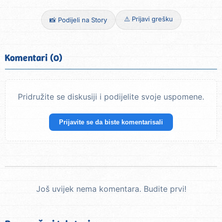
⚠️ Prijavi grešku
📸 Podijeli na Story
Komentari (0)
Pridružite se diskusiji i podijelite svoje uspomene.
Prijavite se da biste komentarisali
Još uvijek nema komentara. Budite prvi!