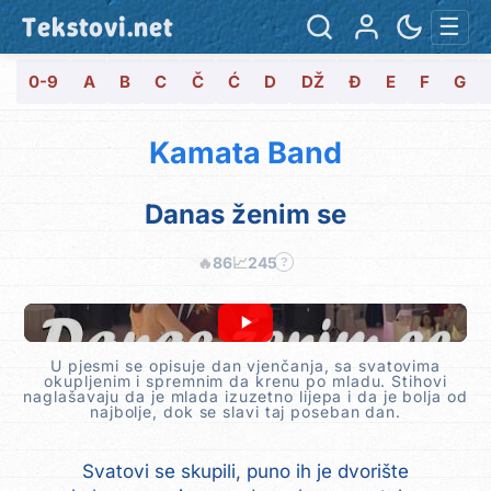
Tekstovi.net
☰
0-9
A
B
C
Č
Ć
D
DŽ
Đ
E
F
G
Kamata Band
Danas ženim se
🔥
86
📈
245
?
U pjesmi se opisuje dan vjenčanja, sa svatovima
okupljenim i spremnim da krenu po mladu. Stihovi
naglašavaju da je mlada izuzetno lijepa i da je bolja od
najbolje, dok se slavi taj poseban dan.
Svatovi se skupili, puno ih je dvorište