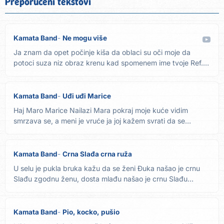
Preporučeni tekstovi
Kamata Band
Ne mogu više
Ja znam da opet počinje kiša da oblaci su oči moje da
potoci suza niz obraz krenu kad spomenem ime tvoje Ref.
(Ne mogu...
Kamata Band
Uđi uđi Marice
Haj Maro Marice Nailazi Mara pokraj moje kuće vidim
smrzava se, a meni je vruće ja joj kažem svrati da se
zagrejemo i...
Kamata Band
Crna Slađa crna ruža
U selu je pukla bruka kažu da se ženi Đuka našao je crnu
Slađu zgodnu ženu, dosta mlađu našao je crnu Slađu
šankericu...
Kamata Band
Pio, kocko, pušio