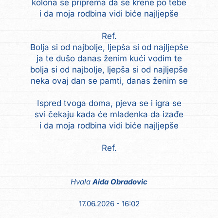
kolona se priprema da se krene po tebe
i da moja rodbina vidi biće najljepše
Ref.
Bolja si od najbolje, ljepša si od najljepše
ja te dušo danas ženim kući vodim te
bolja si od najbolje, ljepša si od najljepše
neka ovaj dan se pamti, danas ženim se
Ispred tvoga doma, pjeva se i igra se
svi čekaju kada će mladenka da izađe
i da moja rodbina vidi biće najljepše
Ref.
Hvala
Aida Obradovic
17.06.2026 - 16:02