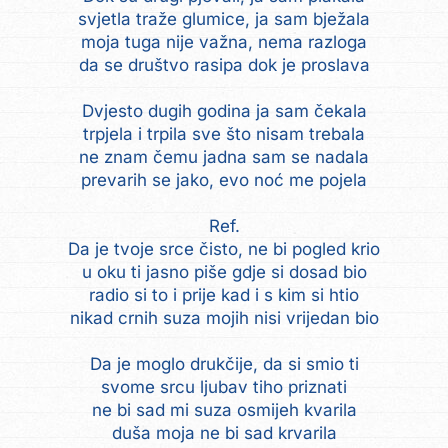
svjetla traže glumice, ja sam bježala
moja tuga nije važna, nema razloga
da se društvo rasipa dok je proslava
Dvjesto dugih godina ja sam čekala
trpjela i trpila sve što nisam trebala
ne znam čemu jadna sam se nadala
prevarih se jako, evo noć me pojela
Ref.
Da je tvoje srce čisto, ne bi pogled krio
u oku ti jasno piše gdje si dosad bio
radio si to i prije kad i s kim si htio
nikad crnih suza mojih nisi vrijedan bio
Da je moglo drukčije, da si smio ti
svome srcu ljubav tiho priznati
ne bi sad mi suza osmijeh kvarila
duša moja ne bi sad krvarila