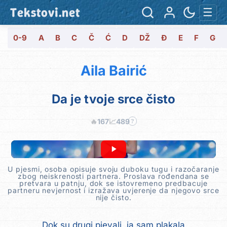
Tekstovi.net
☰
0-9
A
B
C
Č
Ć
D
DŽ
Đ
E
F
G
Aila Bairić
Da je tvoje srce čisto
🔥
167
📈
489
?
U pjesmi, osoba opisuje svoju duboku tugu i razočaranje
zbog neiskrenosti partnera. Proslava rođendana se
pretvara u patnju, dok se istovremeno predbacuje
partneru nevjernost i izražava uvjerenje da njegovo srce
nije čisto.
Dok su drugi pjevali, ja sam plakala