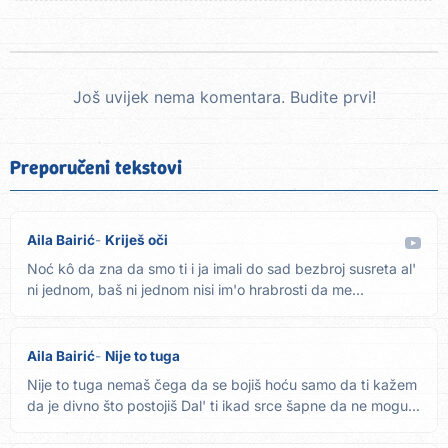
Još uvijek nema komentara. Budite prvi!
Preporučeni tekstovi
Aila Bairić
Kriješ oči
Noć kô da zna da smo ti i ja imali do sad bezbroj susreta al'
ni jednom, baš ni jednom nisi im'o hrabrosti da me...
Aila Bairić
Nije to tuga
Nije to tuga nemaš čega da se bojiš hoću samo da ti kažem
da je divno što postojiš Dal' ti ikad srce šapne da ne mogu...