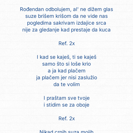
Rođendan odbolujem, al' ne dižem glas
suze brišem krišom da ne vide nas
pogledima sakrivam izdajice srca
nije za gledanje kad prestaje da kuca
Ref. 2x
I kad se kaješ, ti se kaješ
samo što si loše krio
a ja kad plačem
ja plačem jer nisi zaslužio
da te volim
I praštam sve tvoje
i stidim se za oboje
Ref. 2x
Nikad crnih suza mojih