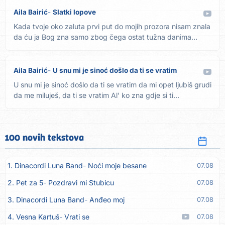
Aila Bairić
Slatki lopove
Kada tvoje oko zaluta prvi put do mojih prozora nisam znala
da ću ja Bog zna samo zbog čega ostat tužna danima
Ref....
Aila Bairić
U snu mi je sinoć došlo da ti se vratim
U snu mi je sinoć došlo da ti se vratim da mi opet ljubiš grudi
da me miluješ, da ti se vratim Al' ko zna gdje si ti...
100 novih tekstova
1. Dinacordi Luna Band
Noći moje besane
07.08
2. Pet za 5
Pozdravi mi Stubicu
07.08
3. Dinacordi Luna Band
Anđeo moj
07.08
4. Vesna Kartuš
Vrati se
07.08