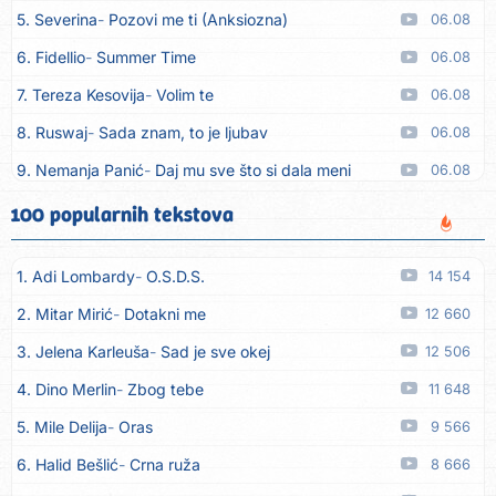
5. Severina
Pozovi me ti (Anksiozna)
06.08
6. Fidellio
Summer Time
06.08
7. Tereza Kesovija
Volim te
06.08
8. Ruswaj
Sada znam, to je ljubav
06.08
9. Nemanja Panić
Daj mu sve što si dala meni
06.08
10. Gustafi
Imala je oči pospane
06.08
100 popularnih tekstova
11. Marko Nedug
Pjesma za tebe
06.08
1. Adi Lombardy
O.S.D.S.
14 154
12. Bruno Krajcar
Pozitiva
06.08
2. Mitar Mirić
Dotakni me
12 660
13. Bruno Krajcar
Za nas
06.08
3. Jelena Karleuša
Sad je sve okej
12 506
14. Tereza Kesovija
Da li ću moći
06.08
4. Dino Merlin
Zbog tebe
11 648
15. Lidija Bačić
Neka se vino toči (Nazdravlje)
06.08
5. Mile Delija
Oras
9 566
16. Karin Kuljanić
Nisi zavridel
06.08
6. Halid Bešlić
Crna ruža
8 666
17. Tamara Brusić
Nigdi ni lipo ko doma
06.08