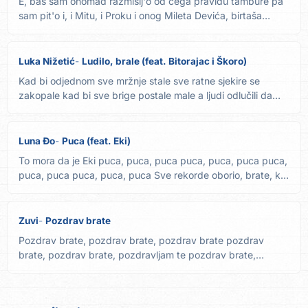
E, baš sam onomad razmišlj'o od čega pravidu tambure pa
sam pit'o i, i Mitu, i Proku i onog Mileta Devića, birtaša
Zna...
Luka Nižetić
Ludilo, brale (feat. Bitorajac i Škoro)
Kad bi odjednom sve mržnje stale sve ratne sjekire se
zakopale kad bi sve brige postale male a ljudi odlučili da
se...
Luna Đo
Puca (feat. Eki)
To mora da je Eki puca, puca, puca puca, puca, puca puca,
puca, puca puca, puca, puca Sve rekorde oborio, brate, k'o
da...
Zuvi
Pozdrav brate
Pozdrav brate, pozdrav brate, pozdrav brate pozdrav
brate, pozdrav brate, pozdravljam te pozdrav brate,
pozdrav brate,...