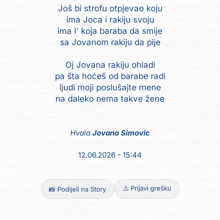
Još bi strofu otpjevao koju
ima Joca i rakiju svoju
ima l' koja baraba da smije
sa Jovanom rakiju da pije
Oj Jovana rakiju ohladi
pa šta hoćeš od barabe radi
ljudi moji poslušajte mene
na daleko nema takve žene
Hvala
Jovana Simovic
12.06.2026 - 15:44
⚠️ Prijavi grešku
📸 Podijeli na Story