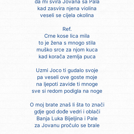
da mi svira Jovana sa Pala
kad zasvira njena violina
veseli se cijela okolina
Ref.
Crne kose lica mila
to je žena s mnogo stila
muško srce za njom kuca
kad korača zemlja puca
Uzmi Joco ti gudalo svoje
pa veseli ove goste moje
na ljepoti zavide ti mnoge
sve si redom podigla na noge
O moj brate znaš li šta to znači
gdje god dođe vedri i oblači
Banja Luka Bijeljina i Pale
za Jovanu pročulo se brale