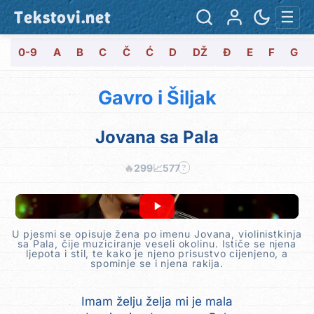
Tekstovi.net
☰
0-9
A
B
C
Č
Ć
D
DŽ
Đ
E
F
G
Gavro i Šiljak
Jovana sa Pala
🔥
299
📈
577
?
U pjesmi se opisuje žena po imenu Jovana, violinistkinja
sa Pala, čije muziciranje veseli okolinu. Ističe se njena
ljepota i stil, te kako je njeno prisustvo cijenjeno, a
spominje se i njena rakija.
Imam želju želja mi je mala