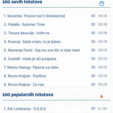
100 novih tekstova
1. Severina
Pozovi me ti (Anksiozna)
06.08
2. Fidellio
Summer Time
06.08
3. Tereza Kesovija
Volim te
06.08
4. Ruswaj
Sada znam, to je ljubav
06.08
5. Nemanja Panić
Daj mu sve što si dala meni
06.08
6. Gustafi
Imala je oči pospane
06.08
7. Marko Nedug
Pjesma za tebe
06.08
8. Bruno Krajcar
Pozitiva
06.08
9. Bruno Krajcar
Za nas
06.08
10. Tereza Kesovija
Da li ću moći
06.08
100 popularnih tekstova
11. Lidija Bačić
Neka se vino toči (Nazdravlje)
06.08
1. Adi Lombardy
O.S.D.S.
14 145
12. Karin Kuljanić
Nisi zavridel
06.08