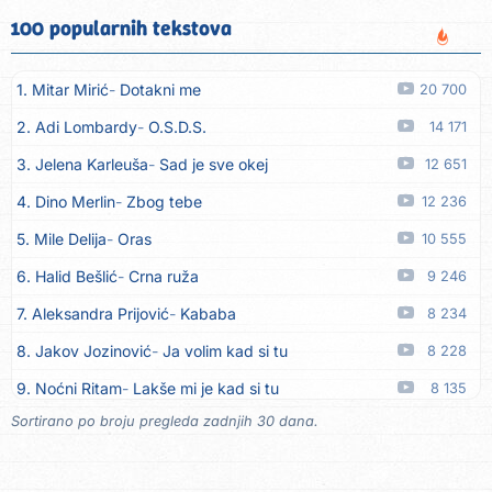
10. Rifat Tepić
Iza tamnih zavjesa
09.08
100 popularnih tekstova
11. Dinacordi Luna Band
Srce svoje neću drugoj dati
09.08
1. Mitar Mirić
Dotakni me
20 700
12. Dreletronic
Vumrl mi je pajcek moj
08.08
2. Adi Lombardy
O.S.D.S.
14 171
13. Dinacordi Luna Band
Zora plava
08.08
3. Jelena Karleuša
Sad je sve okej
12 651
14. Dinacordi Luna Band
Imam sve, fališ ti
08.08
4. Dino Merlin
Zbog tebe
12 236
15. Dinacordi Luna Band
Prijatelji stari
08.08
5. Mile Delija
Oras
10 555
16. Dinacordi Luna Band
Nikada saznati neću
08.08
6. Halid Bešlić
Crna ruža
9 246
17. Tereza Kesovija
Ljubavi nestaju
08.08
7. Aleksandra Prijović
Kababa
8 234
18. Tereza Kesovija
Trebaš mi noćas
08.08
8. Jakov Jozinović
Ja volim kad si tu
8 228
19. Slobodan Batjarević Čobe
E borjako oro
07.08
9. Noćni Ritam
Lakše mi je kad si tu
8 135
20. Dinacordi Luna Band
Sreću zovem tvojim imenom
07.08
Sortirano po broju pregleda zadnjih 30 dana.
10. Halid Bešlić
Ljiljani
7 727
21. Dinacordi Luna Band
Tamburaši
07.08
11. Aleksandra Prijović
Macho man
7 357
22. Dinacordi Luna Band
Tvoja šutnja
07.08