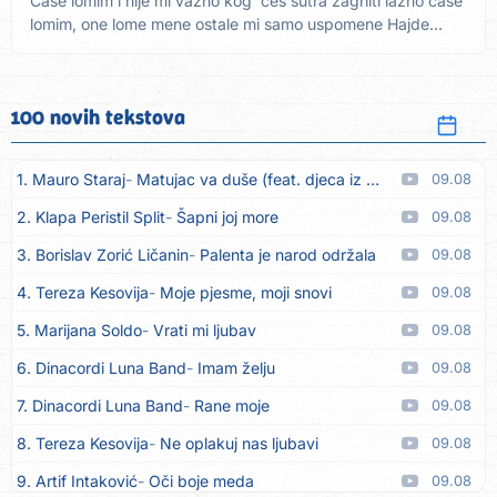
Čaše lomim i nije mi važno kog' ćeš sutra zagrliti lažno čaše
lomim, one lome mene ostale mi samo uspomene Hajde
dušo,...
100 novih tekstova
1. Mauro Staraj
Matujac va duše (feat. djeca iz Matulja)
09.08
2. Klapa Peristil Split
Šapni joj more
09.08
3. Borislav Zorić Ličanin
Palenta je narod održala
09.08
4. Tereza Kesovija
Moje pjesme, moji snovi
09.08
5. Marijana Soldo
Vrati mi ljubav
09.08
6. Dinacordi Luna Band
Imam želju
09.08
7. Dinacordi Luna Band
Rane moje
09.08
8. Tereza Kesovija
Ne oplakuj nas ljubavi
09.08
9. Artif Intaković
Oči boje meda
09.08