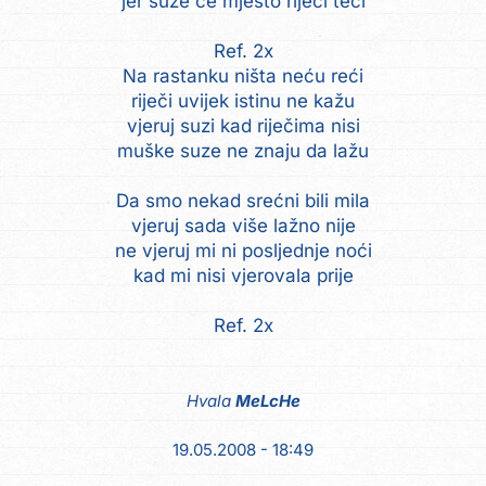
jer suze će mjesto riječi teći
Ref. 2x
Na rastanku ništa neću reći
riječi uvijek istinu ne kažu
vjeruj suzi kad riječima nisi
muške suze ne znaju da lažu
Da smo nekad srećni bili mila
vjeruj sada više lažno nije
ne vjeruj mi ni posljednje noći
kad mi nisi vjerovala prije
Ref. 2x
Hvala
MeLcHe
19.05.2008 - 18:49