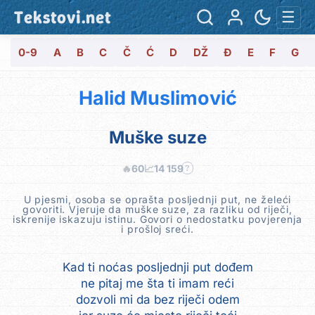
Tekstovi.net
☰
0-9
A
B
C
Č
Ć
D
DŽ
Đ
E
F
G
Halid Muslimović
Muške suze
🔥
60
📈
14 159
?
U pjesmi, osoba se oprašta posljednji put, ne želeći
govoriti. Vjeruje da muške suze, za razliku od riječi,
iskrenije iskazuju istinu. Govori o nedostatku povjerenja
i prošloj sreći.
Kad ti noćas posljednji put dođem
ne pitaj me šta ti imam reći
dozvoli mi da bez riječi odem