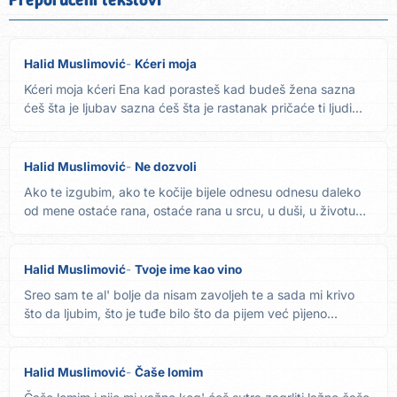
Halid Muslimović
Kćeri moja
Kćeri moja kćeri Ena kad porasteš kad budeš žena sazna
ćeš šta je ljubav sazna ćeš šta je rastanak pričaće ti ljudi...
Halid Muslimović
Ne dozvoli
Ako te izgubim, ako te kočije bijele odnesu odnesu daleko
od mene ostaće rana, ostaće rana u srcu, u duši, u životu
jer...
Halid Muslimović
Tvoje ime kao vino
Sreo sam te al' bolje da nisam zavoljeh te a sada mi krivo
što da ljubim, što je tuđe bilo što da pijem već pìjeno...
Halid Muslimović
Čaše lomim