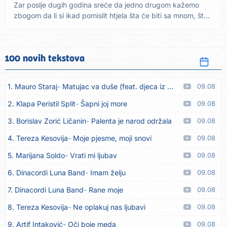
Zar poslje dugih godina sreće da jedno drugom kažemo
zbogom da li si ikad pomislit htjela šta će biti sa mnom, šta
će...
100 novih tekstova
1. Mauro Staraj
Matujac va duše (feat. djeca iz Matulja)
09.08
2. Klapa Peristil Split
Šapni joj more
09.08
3. Borislav Zorić Ličanin
Palenta je narod održala
09.08
4. Tereza Kesovija
Moje pjesme, moji snovi
09.08
5. Marijana Soldo
Vrati mi ljubav
09.08
6. Dinacordi Luna Band
Imam želju
09.08
7. Dinacordi Luna Band
Rane moje
09.08
8. Tereza Kesovija
Ne oplakuj nas ljubavi
09.08
9. Artif Intaković
Oči boje meda
09.08