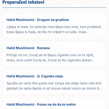
Preporučeni tekstovi
Halid Muslimović
Drugom na grudima
Lijepa si mala, ko jutarnja rosa lijepa kao srna, kad prošetaš
bosa lijepa si mala, ali šta mi vrijedi ti si tuđa, moja...
Halid Muslimović
Romana
Pričaju mi svi, čuvaj se te lijepe ciganke ona će te opiti,
dušu, srce uzeti čuvaj se, čuvaj se Ko cigansku ljubav...
Halid Muslimović
O, Ciganko moja
Spušta se veče tiho pada noć čerga ide dalje neće više doć
gledam te sada ljepša si od snova ostani srećo sa mnom ti
si...
Halid Muslimović
Ponos ne da da te molim