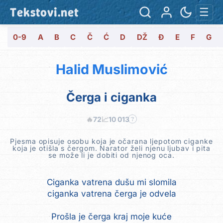
Tekstovi.net
☰
0-9
A
B
C
Č
Ć
D
DŽ
Đ
E
F
G
Halid Muslimović
Čerga i ciganka
🔥
72
📈
10 013
?
Pjesma opisuje osobu koja je očarana ljepotom ciganke
koja je otišla s čergom. Narator želi njenu ljubav i pita
se može li je dobiti od njenog oca.
Ciganka vatrena dušu mi slomila
ciganka vatrena čerga je odvela
Prošla je čerga kraj moje kuće