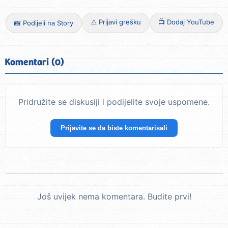
⚠️ Prijavi grešku
📺 Dodaj YouTube
📸 Podijeli na Story
Komentari (0)
Pridružite se diskusiji i podijelite svoje uspomene.
Prijavite se da biste komentarisali
Još uvijek nema komentara. Budite prvi!