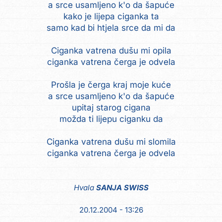
a srce usamljeno k'o da šapuće
kako je lijepa ciganka ta
samo kad bi htjela srce da mi da
Ciganka vatrena dušu mi opila
ciganka vatrena čerga je odvela
Prošla je čerga kraj moje kuće
a srce usamljeno k'o da šapuće
upitaj starog cigana
možda ti lijepu ciganku da
Ciganka vatrena dušu mi slomila
ciganka vatrena čerga je odvela
Hvala
SANJA SWISS
20.12.2004 - 13:26