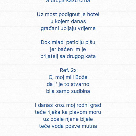
a druga kažu crna
Uz most podignut je hotel
u kojem danas
građani ubijaju vrijeme
Dok mladi peticiju pišu
jer bačen im je
prijatelj sa drugog kata
Ref. 2x
O, moj mili Bože
da l' je to stvarno
bila samo sudbina
I danas kroz moj rodni grad
teče rijeka ka plavom moru
uz obale njene bijele
teče voda posve mutna