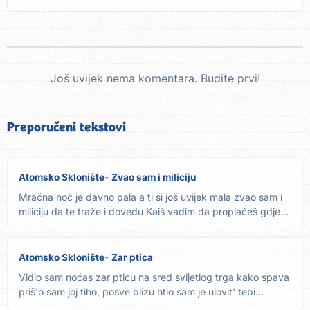
Još uvijek nema komentara. Budite prvi!
Preporučeni tekstovi
Atomsko Sklonište
Zvao sam i miliciju
Mračna noć je davno pala a ti si još uvijek mala zvao sam i
miliciju da te traže i dovedu Kaiš vadim da proplačeš gdje...
Atomsko Sklonište
Zar ptica
Vidio sam noćas zar pticu na sred svijetlog trga kako spava
priš'o sam joj tiho, posve blizu htio sam je ulovit' tebi...