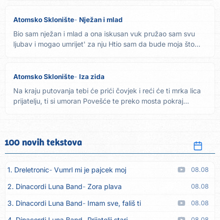
Atomsko Sklonište
Nježan i mlad
Bio sam nježan i mlad a ona iskusan vuk pružao sam svu
ljubav i mogao umrijet' za nju Htio sam da bude moja što
bilo je...
Atomsko Sklonište
Iza zida
Na kraju putovanja tebi će prići čovjek i reći će ti mrka lica
prijatelju, ti si umoran Povešće te preko mosta pokraj...
100 novih tekstova
1. Dreletronic
Vumrl mi je pajcek moj
08.08
2. Dinacordi Luna Band
Zora plava
08.08
3. Dinacordi Luna Band
Imam sve, fališ ti
08.08
4. Dinacordi Luna Band
Prijatelji stari
08.08