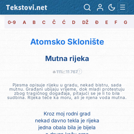
Tekstovi.net
☰
0-9
A
B
C
Č
Ć
D
DŽ
Đ
E
F
G
Atomsko Sklonište
Mutna rijeka
🔥
111
📈
11 767
?
Pjesma opisuje rijeku u gradu, nekad bistru, sada
mutnu. Građani ubijaju vrijeme, dok mladi protestuju
zbog tragičnog događaja, pitajući se je li to bila
sudbina. Rijeka teče ka moru, ali je njena voda mutna.
Kroz moj rodni grad
nekad davno tekla je rijeka
jedna obala bila je bijela