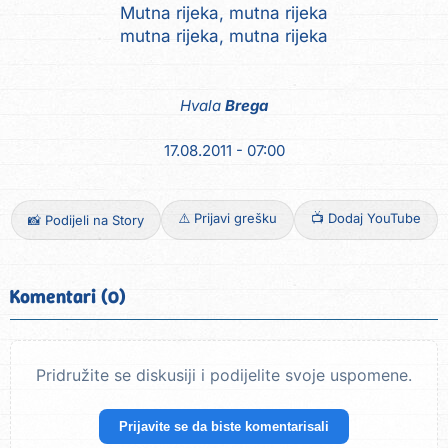
Mutna rijeka, mutna rijeka
mutna rijeka, mutna rijeka
Hvala
Brega
17.08.2011 - 07:00
⚠️ Prijavi grešku
📺 Dodaj YouTube
📸 Podijeli na Story
Komentari (0)
Pridružite se diskusiji i podijelite svoje uspomene.
Prijavite se da biste komentarisali