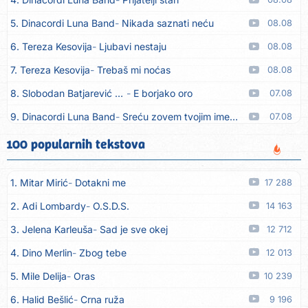
5. Dinacordi Luna Band
Nikada saznati neću
08.08
6. Tereza Kesovija
Ljubavi nestaju
08.08
7. Tereza Kesovija
Trebaš mi noćas
08.08
8. Slobodan Batjarević Čobe
E borjako oro
07.08
9. Dinacordi Luna Band
Sreću zovem tvojim imenom (feat. Kristina Smetko)
07.08
10. Dinacordi Luna Band
Tamburaši (feat. Kristina Smetko)
07.08
100 popularnih tekstova
11. Dinacordi Luna Band
Tvoja šutnja (feat. Kristina Smetko)
07.08
1. Mitar Mirić
Dotakni me
17 288
12. Tamara Brusić
Neću kuhat´, neću prat´
07.08
2. Adi Lombardy
O.S.D.S.
14 163
13. Grupa TNT Rijeka
Via Roma, nikad doma
07.08
3. Jelena Karleuša
Sad je sve okej
12 712
14. Zaim Imamović
Kada moja mladost prođe
07.08
4. Dino Merlin
Zbog tebe
12 013
15. Azra Husarkić
Do zadnje kapi
07.08
5. Mile Delija
Oras
10 239
16. Dinacordi Luna Band
Noći moje besane
07.08
6. Halid Bešlić
Crna ruža
9 196
17. Pet za 5
Pozdravi mi Stubicu
07.08