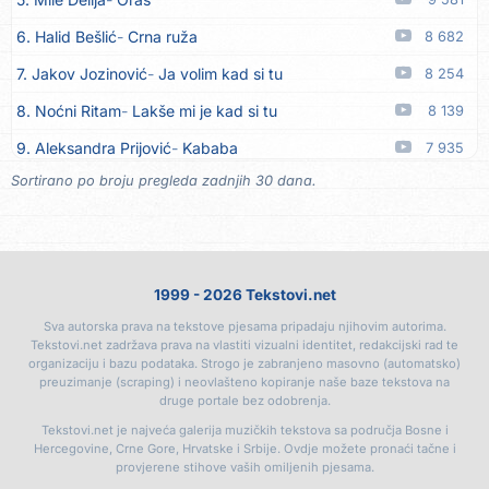
16. Karin Kuljanić
Nisi zavridel
06.08
6. Halid Bešlić
Crna ruža
8 682
17. Tamara Brusić
Nigdi ni lipo ko doma
06.08
7. Jakov Jozinović
Ja volim kad si tu
8 254
18. Tamara Brusić
Biž´mo ća
06.08
8. Noćni Ritam
Lakše mi je kad si tu
8 139
19. Rusko Richie
Bila si, bila
06.08
9. Aleksandra Prijović
Kababa
7 935
20. Rusko Richie
Ti i ja
06.08
Sortirano po broju pregleda zadnjih 30 dana.
10. Halid Bešlić
Ljiljani
7 818
21. Azra Husarkić
Ako treba
06.08
11. Aleksandra Prijović
Macho man
7 372
22. Azra Husarkić
Ljubavnice
06.08
12. Faraon
Hello Kitty
7 287
23. Azra Husarkić
Zakon jačeg
06.08
1999 - 2026 Tekstovi.net
13. Noćni Ritam
Rekla si mi
6 784
24. Azra Husarkić
Premalo
06.08
Sva autorska prava na tekstove pjesama pripadaju njihovim autorima.
14. Karlo!
Mon amour
6 395
25. Azra Husarkić
Omađijana
06.08
Tekstovi.net zadržava prava na vlastiti vizualni identitet, redakcijski rad te
organizaciju i bazu podataka. Strogo je zabranjeno masovno (automatsko)
15. Vesna Zmijanac
Ovo u grudima
6 363
26. Azra Husarkić
Svaka žena
06.08
preuzimanje (scraping) i neovlašteno kopiranje naše baze tekstova na
druge portale bez odobrenja.
16. Džej Ramadanovski
Ova mačka do mene
5 948
27. Azra Husarkić
Svirajte mu onu našu
06.08
Tekstovi.net je najveća galerija muzičkih tekstova sa područja Bosne i
17. Amira Medunjanin
Pjevat ćemo šta nam srce zna
5 877
Hercegovine, Crne Gore, Hrvatske i Srbije. Ovdje možete pronaći tačne i
28. Azra Husarkić
Oče i majko
06.08
provjerene stihove vaših omiljenih pjesama.
18. Aco Pejović
Sve ti dugujem
5 444
29. Azra Husarkić
Malo ja, malo ti
06.08