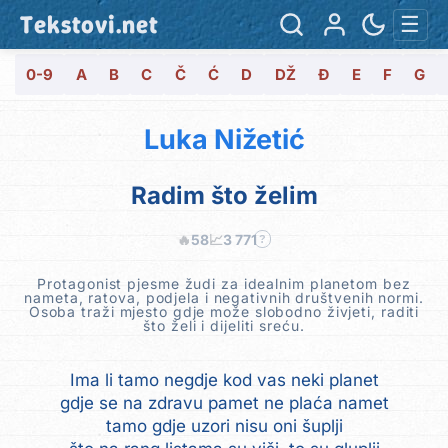
Tekstovi.net
☰
0-9
A
B
C
Č
Ć
D
DŽ
Đ
E
F
G
Luka Nižetić
Radim što želim
🔥
58
📈
3 771
?
Protagonist pjesme žudi za idealnim planetom bez
nameta, ratova, podjela i negativnih društvenih normi.
Osoba traži mjesto gdje može slobodno živjeti, raditi
što želi i dijeliti sreću.
Ima li tamo negdje kod vas neki planet
gdje se na zdravu pamet ne plaća namet
tamo gdje uzori nisu oni šuplji