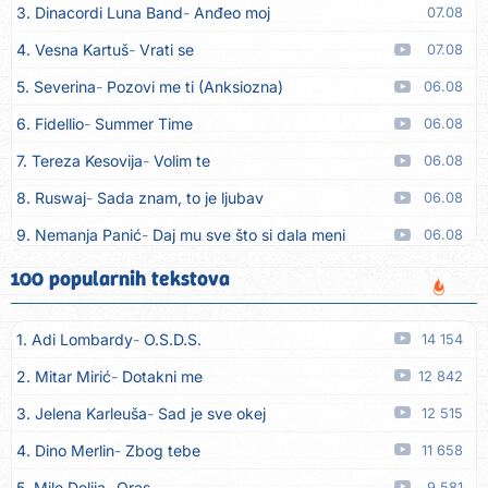
3. Dinacordi Luna Band
Anđeo moj
07.08
4. Vesna Kartuš
Vrati se
07.08
5. Severina
Pozovi me ti (Anksiozna)
06.08
6. Fidellio
Summer Time
06.08
7. Tereza Kesovija
Volim te
06.08
8. Ruswaj
Sada znam, to je ljubav
06.08
9. Nemanja Panić
Daj mu sve što si dala meni
06.08
10. Gustafi
Imala je oči pospane
06.08
100 popularnih tekstova
11. Marko Nedug
Pjesma za tebe
06.08
1. Adi Lombardy
O.S.D.S.
14 154
12. Bruno Krajcar
Pozitiva
06.08
2. Mitar Mirić
Dotakni me
12 842
13. Bruno Krajcar
Za nas
06.08
3. Jelena Karleuša
Sad je sve okej
12 515
14. Tereza Kesovija
Da li ću moći
06.08
4. Dino Merlin
Zbog tebe
11 658
15. Lidija Bačić
Neka se vino toči (Nazdravlje)
06.08
5. Mile Delija
Oras
9 581