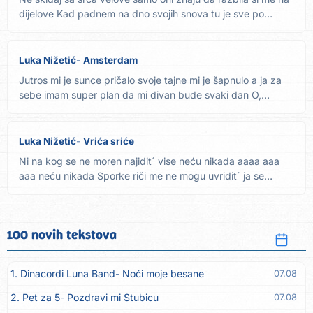
dijelove Kad padnem na dno svojih snova tu je sve po
starom...
Luka Nižetić
Amsterdam
Jutros mi je sunce pričalo svoje tajne mi je šapnulo a ja za
sebe imam super plan da mi divan bude svaki dan O,
prazni...
Luka Nižetić
Vrića sriće
Ni na kog se ne moren najidit´ vise neću nikada aaaa aaa
aaa neću nikada Sporke riči me ne mogu uvridit´ ja se
njima...
100 novih tekstova
1. Dinacordi Luna Band
Noći moje besane
07.08
2. Pet za 5
Pozdravi mi Stubicu
07.08