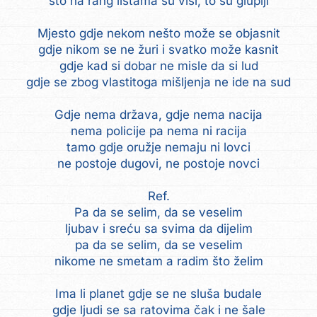
što na rang listama su viši, to su gluplji
Mjesto gdje nekom nešto može se objasnit
gdje nikom se ne žuri i svatko može kasnit
gdje kad si dobar ne misle da si lud
gdje se zbog vlastitoga mišljenja ne ide na sud
Gdje nema država, gdje nema nacija
nema policije pa nema ni racija
tamo gdje oružje nemaju ni lovci
ne postoje dugovi, ne postoje novci
Ref.
Pa da se selim, da se veselim
ljubav i sreću sa svima da dijelim
pa da se selim, da se veselim
nikome ne smetam a radim što želim
Ima li planet gdje se ne sluša budale
gdje ljudi se sa ratovima čak i ne šale