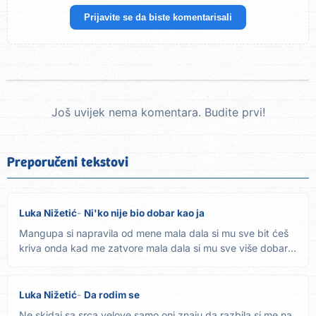
Prijavite se da biste komentarisali
Još uvijek nema komentara. Budite prvi!
Preporučeni tekstovi
Luka Nižetić
Ni'ko nije bio dobar kao ja
Mangupa si napravila od mene mala dala si mu sve bit ćeš
kriva onda kad me zatvore mala dala si mu sve više dobar
nisam...
Luka Nižetić
Da rodim se
Ne skidaj sa srca velove samo oni znaju da razbila si me na