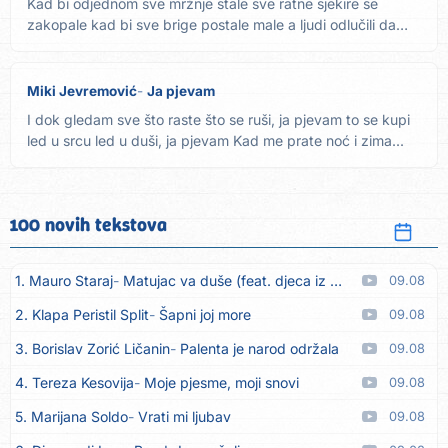
Kad bi odjednom sve mržnje stale sve ratne sjekire se
zakopale kad bi sve brige postale male a ljudi odlučili da
se...
Miki Jevremović
Ja pjevam
I dok gledam sve što raste što se ruši, ja pjevam to se kupi
led u srcu led u duši, ja pjevam Kad me prate noć i zima...
100 novih tekstova
1. Mauro Staraj
Matujac va duše (feat. djeca iz Matulja)
09.08
2. Klapa Peristil Split
Šapni joj more
09.08
3. Borislav Zorić Ličanin
Palenta je narod održala
09.08
4. Tereza Kesovija
Moje pjesme, moji snovi
09.08
5. Marijana Soldo
Vrati mi ljubav
09.08