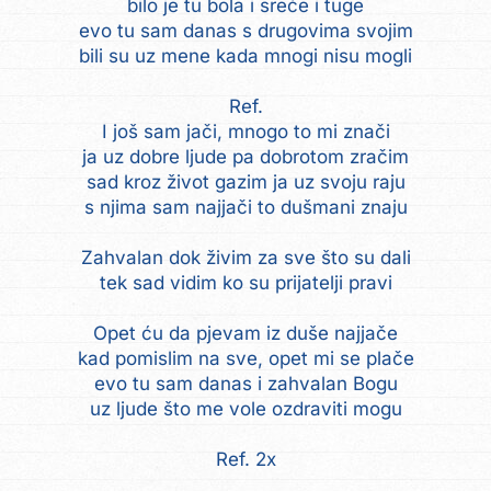
bilo je tu bola i sreće i tuge
evo tu sam danas s drugovima svojim
bili su uz mene kada mnogi nisu mogli
Ref.
I još sam jači, mnogo to mi znači
ja uz dobre ljude pa dobrotom zračim
sad kroz život gazim ja uz svoju raju
s njima sam najjači to dušmani znaju
Zahvalan dok živim za sve što su dali
tek sad vidim ko su prijatelji pravi
Opet ću da pjevam iz duše najjače
kad pomislim na sve, opet mi se plače
evo tu sam danas i zahvalan Bogu
uz ljude što me vole ozdraviti mogu
Ref. 2x